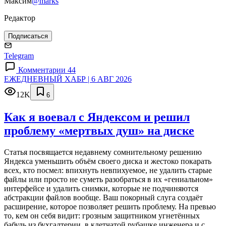
Максим
@marks
Редактор
Подписаться
Telegram
Комментарии 44
ЕЖЕДНЕВНЫЙ ХАБР | 6 АВГ 2026
12K
6
Как я воевал с Яндексом и решил
проблему «мертвых душ» на диске
Статья посвящается недавнему сомнительному решению
Яндекса уменьшить объём своего диска и жестоко покарать
всех, кто посмел: впихнуть невпихуемое, не удалить старые
файлы или просто не суметь разобраться в их «гениальном»
интерфейсе и удалить снимки, которые не подчиняются
абстракции файлов вообще. Ваш покорный слуга создаёт
расширение, которое позволяет решить проблему. На превью
то, кем он себя видит: грозным защитником угнетённых
бабуль из бухгалтерии, в клетчатой рубашке инженера и с