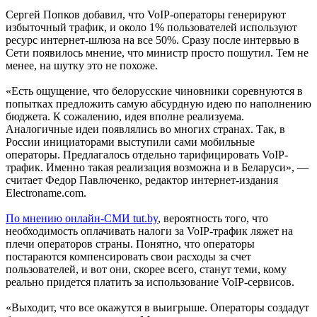
Сергей Попков добавил, что VoIP-операторы генерируют
избыточный трафик, и около 1% пользователей используют
ресурс интернет-шлюза на все 50%. Сразу после интервью в
Сети появилось мнение, что министр просто пошутил. Тем не
менее, на шутку это не похоже.
«Есть ощущение, что белорусские чиновники соревнуются в
попытках предложить самую абсурдную идею по наполнению
бюджета. К сожалению, идея вполне реализуема.
Аналогичные идеи появлялись во многих странах. Так, в
России инициаторами выступили сами мобильные
операторы. Предлагалось отдельно тарифицировать VoIP-
трафик. Именно такая реализация возможна и в Беларуси», —
считает Федор Павлюченко, редактор интернет-издания
Electroname.com.
По мнению онлайн-СМИ tut.by
, вероятность того, что
необходимость оплачивать налоги за VoIP-трафик ляжет на
плечи операторов страны. Понятно, что операторы
постараются компенсировать свои расходы за счет
пользователей, и вот они, скорее всего, станут теми, кому
реально придется платить за использование VoIP-сервисов.
«Выходит, что все окажутся в выигрыше. Операторы создадут