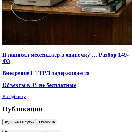
Я написал мессенджер в одиночку … Разбор 149-
ФЗ
Внедрение HTTP/3 задерживается
Объекты в JS не бесплатные
В подборку
Публикации
Лучшие за сутки
Похожие