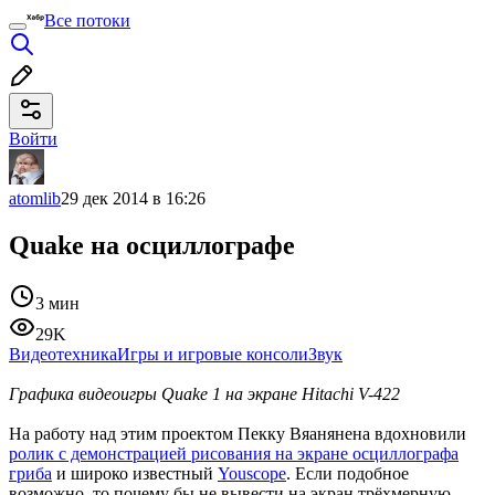
Все потоки
Войти
atomlib
29 дек 2014 в 16:26
Quake на осциллографе
3 мин
29K
Видеотехника
Игры и игровые консоли
Звук
Графика видеоигры Quake 1 на экране Hitachi V-422
На работу над этим проектом Пекку Вяанянена вдохновили
ролик с демонстрацией рисования на экране осциллографа
гриба
и широко известный
Youscope
. Если подобное
возможно, то почему бы не вывести на экран трёхмерную