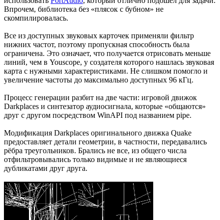
использовать
PortAudio
, который отлично подошёл для задачи.
Впрочем, библиотека без «плясок с бубном» не
скомпилировалась.
Все из доступных звуковых карточек применяли фильтр
нижних частот, поэтому пропускная способность была
ограничена. Это означает, что получается отрисовать меньше
линий, чем в Youscope, у создателя которого нашлась звуковая
карта с нужными характеристиками. Не слишком помогло и
увеличение частоты до максимально доступных 96 кГц.
Процесс генерации разбит на две части: игровой движок
Darkplaces и синтезатор аудиосигнала, которые «общаются»
друг с другом посредством WinAPI под названием pipe.
Модификация Darkplaces оригинального движка Quake
предоставляет детали геометрии, в частности, передавались
рёбра треугольников. Брались не все, из общего числа
отфильтровывались только видимые и не являющиеся
дубликатами друг друга.