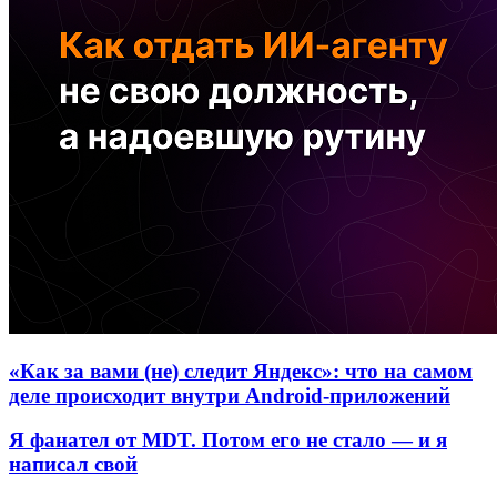
«Как за вами (не) следит Яндекс»: что на самом
деле происходит внутри Android-приложений
Я фанател от MDT. Потом его не стало — и я
написал свой