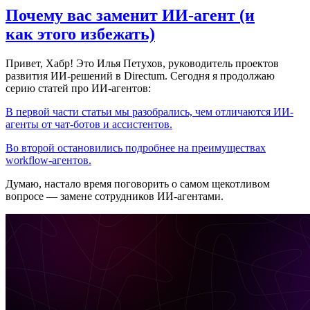
Почему вас заменит ИИ‑агент (и
как этого избежать)
Привет, Хабр! Это Илья Петухов, руководитель проектов
развития ИИ-решений в Directum. Сегодня я продолжаю
серию статей про ИИ-агентов:
В первой части статьи мы разобрались, чем отличаются ИИ-
агенты от чат-ботов и ассистентов.
Во второй остановились подробнее на преимуществах
workflow-агентов.
Думаю, настало время поговорить о самом щекотливом
вопросе — замене сотрудников ИИ-агентами.