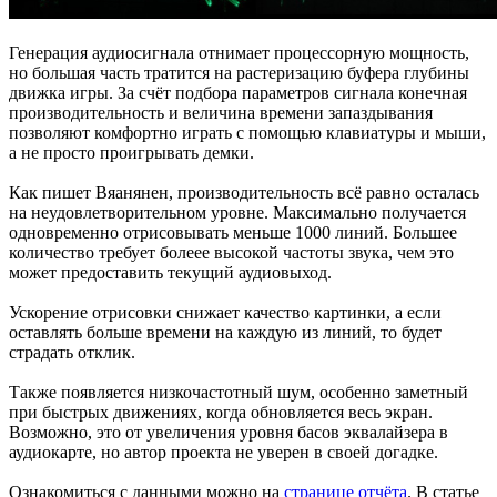
Генерация аудиосигнала отнимает процессорную мощность,
но большая часть тратится на растеризацию буфера глубины
движка игры. За счёт подбора параметров сигнала конечная
производительность и величина времени запаздывания
позволяют комфортно играть с помощью клавиатуры и мыши,
а не просто проигрывать демки.
Как пишет Вяанянен, производительность всё равно осталась
на неудовлетворительном уровне. Максимально получается
одновременно отрисовывать меньше 1000 линий. Большее
количество требует болеее высокой частоты звука, чем это
может предоставить текущий аудиовыход.
Ускорение отрисовки снижает качество картинки, а если
оставлять больше времени на каждую из линий, то будет
страдать отклик.
Также появляется низкочастотный шум, особенно заметный
при быстрых движениях, когда обновляется весь экран.
Возможно, это от увеличения уровня басов эквалайзера в
аудиокарте, но автор проекта не уверен в своей догадке.
Ознакомиться с данными можно на
странице отчёта
. В статье