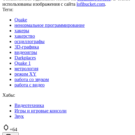
использованы изображения с сайта
lofibucket.com
.
Теги:
Quake
ненормальное программирование
хакеры
хакерство
осциллографы
3D-графика
видеоигры
Darkplaces
Quake 1
метрология
режим XY
работа со звуком
работа с видео
Хабы:
Видеотехника
Игры и игровые консоли
Звук
+64