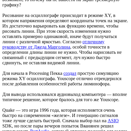
графику?
Рисование на осциллографе происходит в режиме XY, в
котором напряжения определяют координаты точек на экране.
Их достаточно варьировать как функцию времени, чтобы
рисовать линии. При этом скорость изменения нужно
оставлять примерно одинаковой, иначе будут получаться
линии с различной яркостью. Согласно
отличному
руководству от Джеда Марголина
, особой точности в
определении длины линии не нужно. Чтобы нарисовать не
связанный с предыдущим сегмент, луч нужно быстро
сдвинуть, не оставляя видимой линии.
Для начала в Processing Пекка
создал
простую симуляцию
режима XY осциллографа. Youscope отлично отрендерился
после добавления особенностей работы люминофора.
Для вывода использовался аудиовыход компьютера — вполне
типичное решение, которое бралось для того же Youscope.
Quake — это игра 1996 года, которая исполняется очень
быстро на современном «железе». И генерацию сигналов
тоже лучше сделать быстрой. Сначала выбор пал на
ASIO
SDK, но после пары вечеров попыток Вяанянен решил