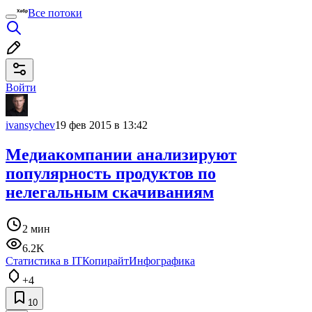
Все потоки
Войти
ivansychev
19 фев 2015 в 13:42
Медиакомпании анализируют
популярность продуктов по
нелегальным скачиваниям
2 мин
6.2K
Статистика в IT
Копирайт
Инфографика
+4
10