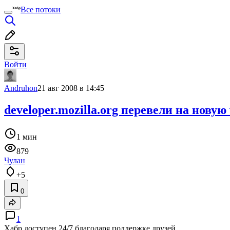
Все потоки
Войти
Andruhon
21 авг 2008 в 14:45
developer.mozilla.org перевели на новую 
1 мин
879
Чулан
+5
0
1
Хабр доступен 24/7 благодаря поддержке друзей