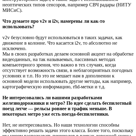
неоптических типов сенсоров, например СВЧ радары (НИТУ
МИСиС).
Что думаете про v2v и i2v, намерены ли как-то
использовать?
v2v безусловно будут использоваться в таких задачах, как
движение в колонне. Что касается i2v, то абсолютно не
исключено.
Мы в своих разработках делаем основной акцент на обработке
видеоданных, на так называемых, пассивных методах
компьютерного зрения, что важно в тех случаях, когда
отсутствует возможность связи, в неблагоприятных погодных
условиях и т.п. Но это не мешает нам в дополнении к
основной модели использовать другие методы, как например,
картографическую информацию, rfid-метки и т.д.
Не интересовались ли вашими разработками
железнодорожники и метро? По идее сделать беспилотный
поезд легче — рельсы ровнее и трафик меньше. В
некоторых метро уже есть поезда-беспилотники.
Нет, не интересовались. Но наши технологии способны
эффективно решать задачи этого класса. Более того, поскольку
мы умеем распознавать пешеходов в рамках дорожной сцены,