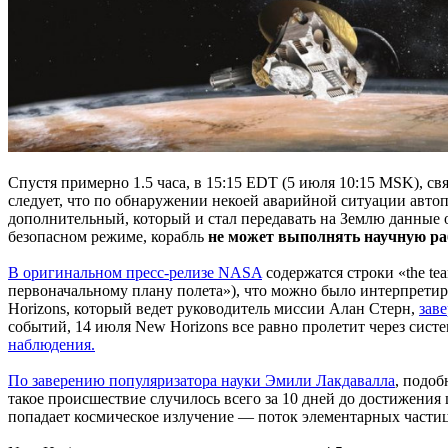
Спустя примерно 1.5 часа, в 15:15 EDT (5 июля 10:15 MSK), с
следует, что по обнаружении некоей аварийной ситуации авт
дополнительный, который и стал передавать на Землю данные о
безопасном режиме, корабль
не может выполнять научную ра
В оригинальном пресс-релизе NASA
содержатся строки «the team
первоначальному плану полета»), что можно было интерпретир
Horizons, который ведет руководитель миссии Алан Стерн,
зав
событий, 14 июля New Horizons все равно пролетит через систе
наблюдения.
По заверению популяризатора науки Эмили Лакдавалла
, подоб
такое происшествие случилось всего за 10 дней до достижения 
попадает космическое излучение — поток элементарных части