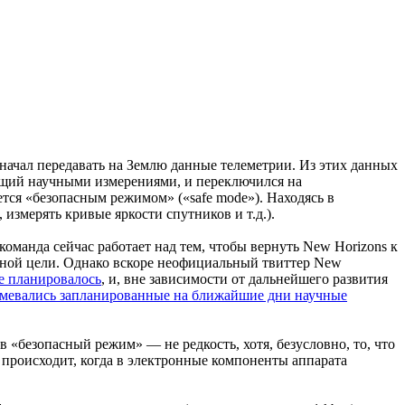
 начал передавать на Землю данные телеметрии. Из этих данных
ющий научными измерениями, и переключился на
тся «безопасным режимом» («safe mode»). Находясь в
измерять кривые яркости спутников и т.д.).
» («команда сейчас работает над тем, чтобы вернуть New Horizons к
енной цели. Однако вскоре неофициальный твиттер New
не планировалось
, и, вне зависимости от дальнейшего развития
мевались запланированные на ближайшие дни научные
 «безопасный режим» — не редкость, хотя, безусловно, то, что
е происходит, когда в электронные компоненты аппарата