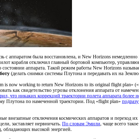
вязь с аппаратом была восстановлена, и New Horizons немедленно
опилот корабля отключил главный бортовой компьютер, управля
 состоянии аппарата. Такой режим работы New Horizons называе
боту
(делать снимки системы Плутона и передавать их на Землю, 
 is now working to return New Horizons to its original flight plan
овать как свидетельство угрозы отклонения аппарата от намеч
ерил, что никаких коррекций траектории полета аппарата более 
му Плутона по намеченной траектории. Под «flight plan»
подразу
ные внезапные отключения космических аппаратов и переход их в
цели, заставляет нервничать.
По словам Эмили
, чаще всего тако
ц, обладающих высокой энергией.