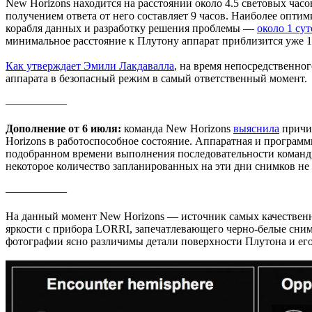
New Horizons находится на расстоянии около 4.5 световых часо
получением ответа от него составляет 9 часов. Наиболее опти
корабля данных и разработку решения проблемы —
около 1 сут
минимальное расстояние к Плутону аппарат приблизится уже 1
Как утверждает Эмили Лакдавалла
, на время непосредственно
аппарата в безопасный режим в самый ответственный момент.
–––––––––––
Дополнение от 6 июля:
команда New Horizons
выяснила
причин
Horizons в работоспособное состояние. Аппаратная и программ
подобранном времени выполнения последовательности команд, п
некоторое количество запланированных на эти дни снимков не 
–––––––––––
На данный момент New Horizons — источник самых качественн
яркости с прибора LORRI, запечатлевающего черно-белые сним
фотографии ясно различимы детали поверхности Плутона и ег