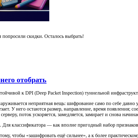
и попросили скидки. Осталось выбрать!
 него отобрать
стойчивой к DPI (Deep Packet Inspection) туннельной инфрастру
наруживается неприятная вещь: шифрование само по себе давно у
езает. У него остаются размер, направление, время появления; 
рверу, поток ускоряется, замедляется, замирает и снова начина
в. Для классификатора — как вполне пригодный набор признаков
 тому, чтобы «зашифровать ещё сильнее», а к более практическо