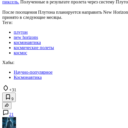
пиксель.
Полученные в результате пролета через систему Плуто
После посещения Плутона планируется направить New Horizons
принято в следующие месяцы.
Теги:
плутон
new horizons
космонавтика
космические полеты
космос
Хабы:
Научно-популярное
Космонавтика
+31
9
21