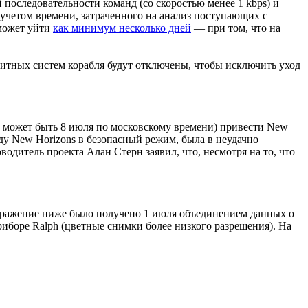
й последовательности команд (со скоростью менее 1 kbps) и
с учетом времени, затраченного на анализ поступающих с
 может уйти
как минимум несколько дней
— при том, что на
щитных систем корабля будут отключены, чтобы исключить уход
то может быть 8 июля по московскому времени) привести New
ду New Horizons в безопасный режим, была в неудачно
дитель проекта Алан Стерн заявил, что, несмотря на то, что
бражение ниже было получено 1 июля объединением данных о
иборе Ralph (цветные снимки более низкого разрешения). На