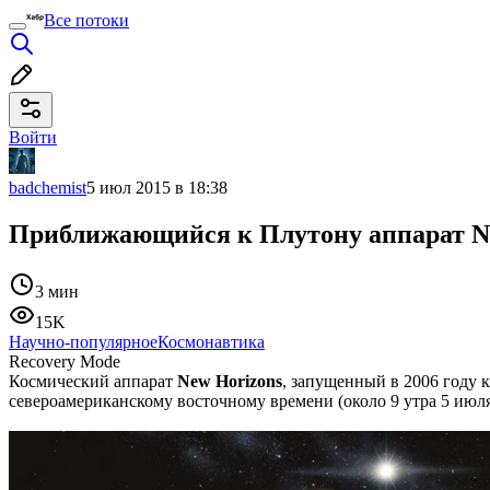
Все потоки
Войти
badchemist
5 июл 2015 в 18:38
Приближающийся к Плутону аппарат New
3 мин
15K
Научно-популярное
Космонавтика
Recovery Mode
Космический аппарат
New Horizons
, запущенный в 2006 году 
североамериканскому восточному времени (около 9 утра 5 июля