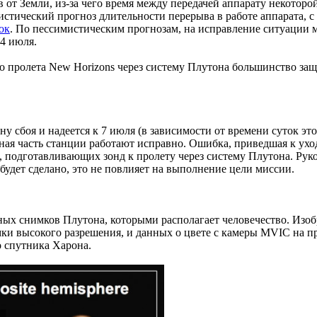
в от Земли, из-за чего время между передачей аппарату некоторо
мистический прогноз длительности перерыва в работе аппарата, 
ок
. По пессимистическим прогнозам, на исправление ситуации
4 июля.
го пролета New Horizons через систему Плутона большинство за
у сбоя и надеется к 7 июля (в зависимости от времени суток э
ная часть станции работают исправно. Ошибка, приведшая к ухо
одготавливающих зонд к пролету через систему Плутона. Руково
будет сделано, это не повлияет на выполнение цели миссии.
ых снимков Плутона, которыми располагает человечество. Изо
ки высокого разрешения, и данных о цвете с камеры MVIC на пр
о спутника Харона.