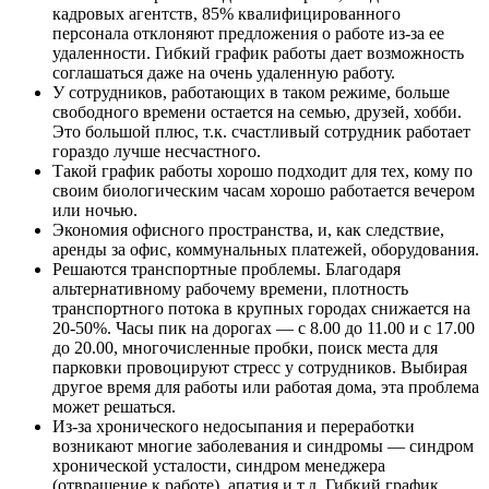
кадровых агентств, 85% квалифицированного
персонала отклоняют предложения о работе из-за ее
удаленности. Гибкий график работы дает возможность
соглашаться даже на очень удаленную работу.
У сотрудников, работающих в таком режиме, больше
свободного времени остается на семью, друзей, хобби.
Это большой плюс, т.к. счастливый сотрудник работает
гораздо лучше несчастного.
Такой график работы хорошо подходит для тех, кому по
своим биологическим часам хорошо работается вечером
или ночью.
Экономия офисного пространства, и, как следствие,
аренды за офис, коммунальных платежей, оборудования.
Решаются транспортные проблемы. Благодаря
альтернативному рабочему времени, плотность
транспортного потока в крупных городах снижается на
20-50%. Часы пик на дорогах — с 8.00 до 11.00 и с 17.00
до 20.00, многочисленные пробки, поиск места для
парковки провоцируют стресс у сотрудников. Выбирая
другое время для работы или работая дома, эта проблема
может решаться.
Из-за хронического недосыпания и переработки
возникают многие заболевания и синдромы — синдром
хронической усталости, синдром менеджера
(отвращение к работе), апатия и т.д. Гибкий график