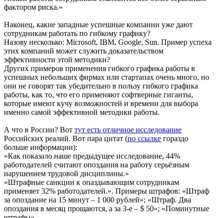
фактором риска.»
Наконец, какие западные успешные компании уже дают
сотрудникам работать по гибкому графику?
Назову несколько: Microsoft, IBM, Google, Sun. Пример успеха
этих компаний может служить доказательством
эффективности этой методики?
Других примеров применения гибкого графика работы в
успешных небольших фирмах или стартапах очень много, но
они не говорят так убедительно в пользу гибкого графика
работы, как то, что его применяют софтверные гиганты,
которые имеют кучу возможностей и времени для выбора
именно самой эффективной методики работы.
А что в России? Вот
тут есть отличное исследование
Российских реалий. Вот пара цитат (
по ссылке
гораздо
больше информации):
«Как показало наше предыдущее исследование, 44%
работодателей считают опоздания на работу серьёзным
нарушением трудовой дисциплины.»
«Штрафные санкции к опаздывающим сотрудникам
применяет 32% работодателей.». Примеры штрафов: «Штраф
за опоздание на 15 минут – 1 000 рублей»; «Штраф. Два
опоздания в месяц прощаются, а за 3-е – $ 50»; «Поминутные
штрафы»