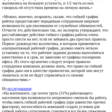
жаловались на большую усталость, и 1/2 часть из них
говорила об отсутствии времени на личную жизнь.»
«Можно, конечно, возразить, сказав, что гибкий график
работы предоставляет нерадивым сотрудникам широкие
возможности для увиливания от служебных обязанностей.
Отчасти это действительно так, но эксперты утверждают, что
расслабляющее действие гибкого графика работы очень
просто свести на нет, если не забывать два простых правила.
Первое: руководство коллектива, в котором применяется
альтернативный рабочий график, должно иметь четкую
установку на то, что рабочие задания должны выполняться
качественно и в срок, не зависимо от графика посещения
офиса. Из этого органично следует второе правило:
сотрудники компании должны знать, что право на гибкий
график дано им в качестве привилегии, которой они могут
лишиться, если не будут справляться со своими
обязанностями.»
Из
исследования
:
«На континенте, где почти треть (31%) работающего
населения при возможности непременно сменили бы работу,
чтобы иметь гибкий рабочий график (при равенстве прочих
факторов), неспособность компаний создать условия для
гибкой работы сотрудников становится все более серьезным