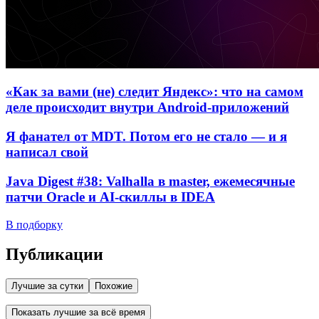
«Как за вами (не) следит Яндекс»: что на самом
деле происходит внутри Android-приложений
Я фанател от MDT. Потом его не стало — и я
написал свой
Java Digest #38: Valhalla в master, ежемесячные
патчи Oracle и AI-скиллы в IDEA
В подборку
Публикации
Лучшие за сутки
Похожие
Показать лучшие за всё время