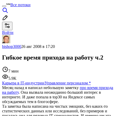
Все потоки
Войти
bishop3000
26 авг 2008 в 17:20
Гибкое время прихода на работу ч.2
7 мин
5.9K
Карьера в IT-индустрии
Управление персоналом
*
Месяц назад я написал небольшую заметку
про время прихода
на работу
. Она вызвала неожиданно большой интерес в
интернете. И даже попала в top30 на Яндексе самых
обсуждаемых тем в блогосфере.
Та заметка была написана на чистых эмоциях, без каких-то
статистических данных или исследований, без примеров и
писалась она для рядовых IT-специалистов. И именно им эта