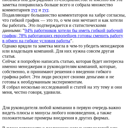
заметка понравилась больше всего и собрала множество
комментариев
тут
и
тут
.
Подавляющее большинство комментаторов на хабре согласны,
что гибкий график — это то, о чем они мечтают и как хотели
бы работать. Это подтверждается и статистическими
данными: "
94% работников хотели бы иметь гибкий рабочий
график; 78% работающих европейцев готовы сменить работу
в обмен на гибкие условия работы
".
Однако врядли та заметка могла в чем-то убедить менеджеров
или владельцев компаний. Для них нужна совсем другая
статья.
Сейчас я попробую написать статью, которая будет интересна
именно менеджерам и руководителям компаний, которые,
собственно, и принимают решения о введении гибкого
графика работ. Эти люди рискуют своими деньгами и не
готовы к необдуманным экспериментам.
Я собрал несколько исследований и статей на эту тему и они
меня, честно говоря, удивили.
Для руководителя любой компании в первую очередь важно
видеть плюсы и минусы любого нововведения, а также
положительные примеры внедрения в других фирмах.