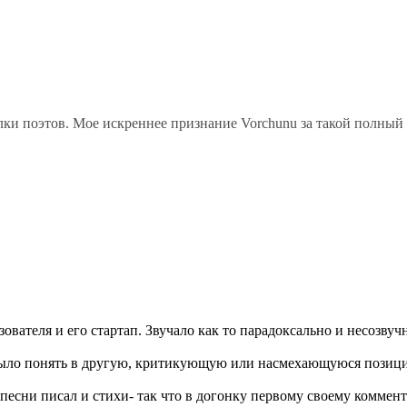
лки поэтов. Мое искреннее признание Vorchunu за такой полный
вателя и его стартап. Звучало как то парадоксально и несозвучн
 было понять в другую, критикующую или насмехающуюся позицию
ам песни писал и стихи- так что в догонку первому своему комм