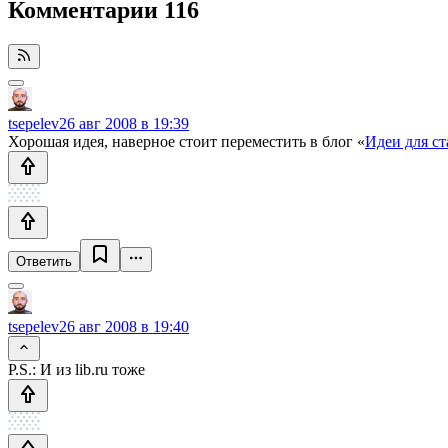
Комментарии
116
tsepelev
26 авг 2008 в 19:39
Хорошая идея, наверное стоит переместить в блог «
Идеи для ст
Ответить
tsepelev
26 авг 2008 в 19:40
P.S.: И из lib.ru тоже