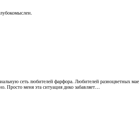
глубокомыслен.
оциальную сеть любителей фарфора. Любителей разноцветных ма
но. Просто меня эта ситуация дико забавляет…