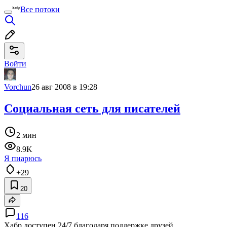
Все потоки
Войти
Vorchun
26 авг 2008 в 19:28
Социальная сеть для писателей
2 мин
8.9K
Я пиарюсь
+29
20
116
Хабр доступен 24/7 благодаря поддержке друзей