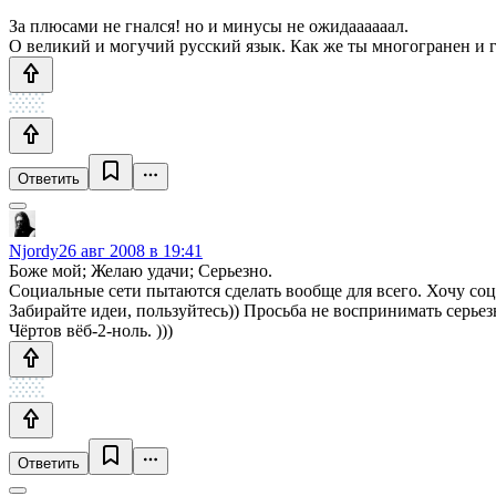
За плюсами не гнался! но и минусы не ожидаааааал.
О великий и могучий русский язык. Как же ты многогранен и 
Ответить
Njordy
26 авг 2008 в 19:41
Боже мой; Желаю удачи; Серьезно.
Социальные сети пытаются сделать вообще для всего. Хочу с
Забирайте идеи, пользуйтесь)) Просьба не воспринимать серьез
Чёртов вёб-2-ноль. )))
Ответить