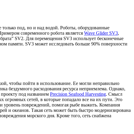
 только под, но и над водой. Роботы, оборудованные
 Примером современного робота является
Wave Glider SV3
,
 брата” SV2. Для перемещения SV3 использует бесконечные
емом памяти. SV3 может исследовать больше 90% поверхности
ой, чтобы пойти в использование. Ее могли неправильно
ктика бездумного расходования ресурса неприемлема. Однако,
т проекту под названием
Precision Seafood Harvesting
. Смысл
 огромных сетей, в которые попадало все на их пути. Это
сс и уровень повреждений, помогая рыбе выжить. Компания
морей и океанов. Такая сеть может быть быстро модернизирована
овреждения морского дня. Кроме того, сеть снабжена