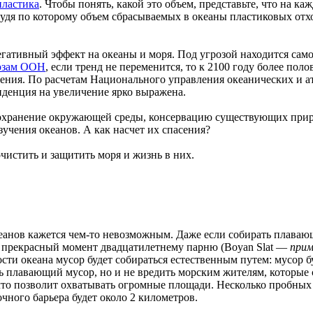
пластика
. Чтобы понять, какой это объем, представьте, что на 
судя по которому объем сбрасываемых в океаны пластиковых отхо
егативный эффект на океаны и моря. Под угрозой находится са
озам ООН
, если тренд не переменится, то к 2100 году более по
пления. По расчетам Национального управления океанических и
нденция на увеличение ярко выражена.
 сохранение окружающей среды, консервацию существующих при
учения океанов. А как насчет их спасения?
чистить и защитить моря и жизнь в них.
кеанов кажется чем-то невозможным. Даже если собирать плаваю
ин прекрасный момент двадцатилетнему парню (Boyan Slat —
прим
ости океана мусор будет собираться естественным путем: мусор 
ть плавающий мусор, но и не вредить морским жителям, которые
то позволит охватывать огромные площади. Несколько пробных 
очного барьера будет около 2 километров.