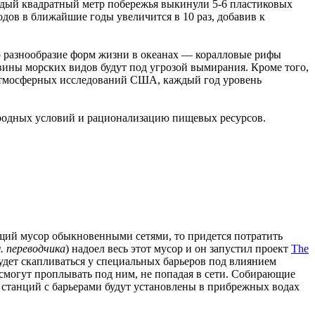
каждый квадратный метр побережья выкинули 5-6 пластиковых
дов в ближайшие годы увеличится в 10 раз, добавив к
мо разнообразие форм жизни в океанах — коралловые рифы
ловины морских видов будут под угрозой вымирания. Кроме того,
 атмосферных исследований США, каждый год уровень
родных условий и рационализацию пищевых ресурсов.
щий мусор обыкновенными сетями, то придется потратить
. переводчика
) надоел весь этот мусор и он запустил проект
The
будет скапливаться у специальных барьеров под влиянием
 смогут проплывать под ним, не попадая в сети. Собирающие
станций с барьерами будут установлены в прибрежных водах