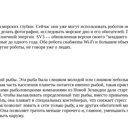
морских глубин. Сейчас они уже могут использовать роботов не
делать фотографии, исследовать морское дно и его обитателей.
олнечной энергии. SV3 — обновленная версия своего “младшего
ные до одного года. Оба робота снабжены Wi-Fi и большим объ
угие роботы, не говоря уже о людях.
вой рыбы. Эта рыба была слишком молодой или слишком небольш
ьшая часть населения планеты питается именно рыбой, такая пра
лькими рыболовецкими компаниями из Новой Зеландии дали стар
, чтобы вылавливать определенный тип рыбы, вместо привычных
абль, она плавает в специальных контейнерах, что снижает стре
ая позволит ловить в сети только рыбу, а не других обитателей 
на позволяет тратить меньше горючего и, главное, уменьшить п
лыть наружу.