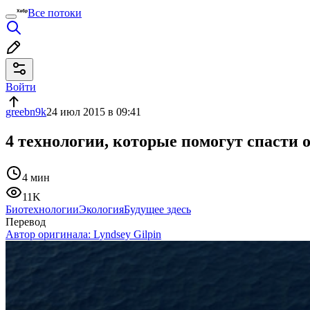
Все потоки
Войти
greebn9k
24 июл 2015 в 09:41
4 технологии, которые помогут спасти 
4 мин
11K
Биотехнологии
Экология
Будущее здесь
Перевод
Автор оригинала:
Lyndsey Gilpin