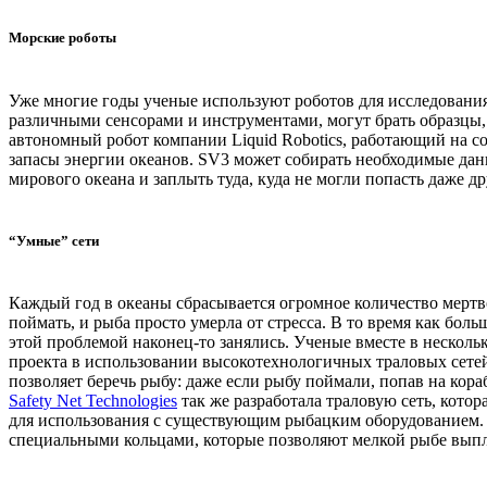
Морские роботы
Уже многие годы ученые используют роботов для исследования 
различными сенсорами и инструментами, могут брать образцы, 
автономный робот компании Liquid Robotics, работающий на с
запасы энергии океанов. SV3 может собирать необходимые дан
мирового океана и заплыть туда, куда не могли попасть даже др
“Умные” сети
Каждый год в океаны сбрасывается огромное количество мерт
поймать, и рыба просто умерла от стресса. В то время как бол
этой проблемой наконец-то занялись. Ученые вместе в неско
проекта в использовании высокотехнологичных траловых сетей
позволяет беречь рыбу: даже если рыбу поймали, попав на кор
Safety Net Technologies
так же разработала траловую сеть, котор
для использования с существующим рыбацким оборудованием. О
специальными кольцами, которые позволяют мелкой рыбе вып