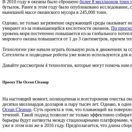
В 2010 году в океаны было сброшено
более 8 миллионов тонн 
бутылок. Ранее в этом году было опубликовано исследование, 
нынешней массе океанского мусора в 245,000 тонн.
Однако, не только загрязнение окружающей среды оказывает н
умирают из-за повышающейся кислотности океанов.
По прогн
уровень моря постепенно повышается из-за глобального поте
мирового океана повышается от 1 до 3 сантиметров, причем те
Технологии уже начали играть большую роль в движениях за
Сателлиты и подводные роботы уже вовсю используются для из
Давайте рассмотрим 4 технологии, которые могут помочь нам о
Проект The Ocean Cleanup
На настоящий момент, полноценная и всесторонняя очистка о
десятки миллиардов долларов и пару тысяч лет. Однако, в од
Ocean Cleanup
. Суть проекта в том, что плавающий на поверхн
течений. Такой подход позволит не только эффективно собира
барьеры будут натянуты между стационарными платформами, ч
уже в этом или же в 2016 году. Предполагается, что длина сбор