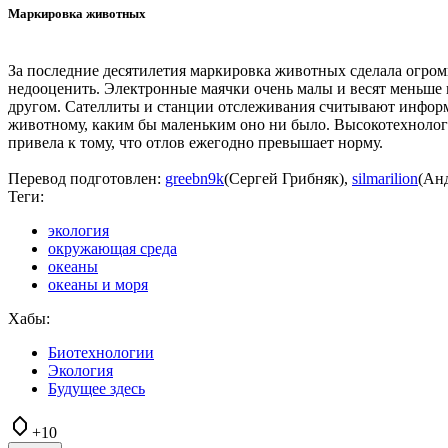
Маркировка животных
За последние десятилетия маркировка животных сделала огро
недооценить. Электронные маячки очень малы и весят меньше 
другом. Сателлиты и станции отслеживания считывают информа
животному, каким бы маленьким оно ни было. Высокотехнолог
привела к тому, что отлов ежегодно превышает норму.
Перевод подготовлен:
greebn9k
(Сергей Грибняк),
silmarilion
(Ан
Теги:
экология
окружающая среда
океаны
океаны и моря
Хабы:
Биотехнологии
Экология
Будущее здесь
+10