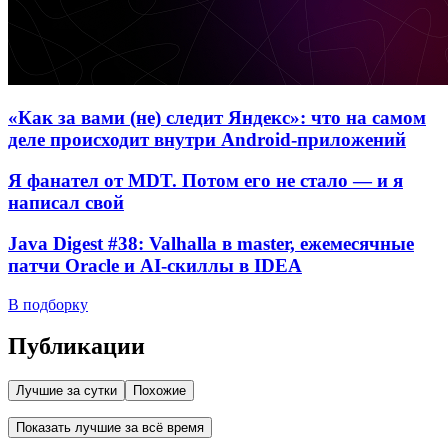
«Как за вами (не) следит Яндекс»: что на самом
деле происходит внутри Android-приложений
Я фанател от MDT. Потом его не стало — и я
написал свой
Java Digest #38: Valhalla в master, ежемесячные
патчи Oracle и AI-скиллы в IDEA
В подборку
Публикации
Лучшие за сутки
Похожие
Показать лучшие за всё время