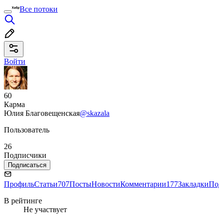
Все потоки
Войти
60
Карма
Юлия Благовещенская
@skazala
Пользователь
26
Подписчики
Подписаться
Профиль
Статьи
707
Посты
Новости
Комментарии
177
Закладки
По
В рейтинге
Не участвует