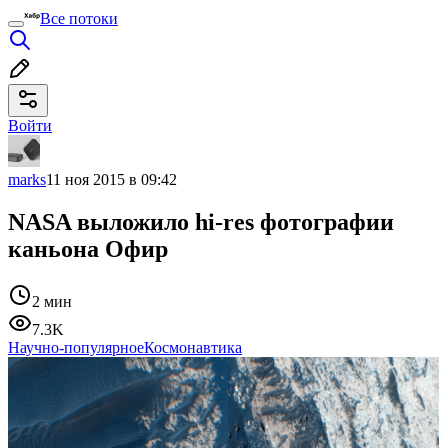
Все потоки
Войти
marks
11 ноя 2015 в 09:42
NASA выложило hi-res фотографии
каньона Офир
2 мин
7.3K
Научно-популярное
Космонавтика