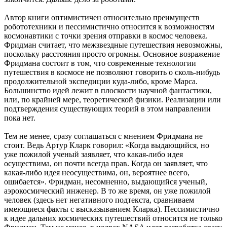
Автор книги оптимистичен относительно преимуществ
робототехники и пессимистично относится к возможностям
космонавтики с точки зрения отправки в космос человека.
Фридман считает, что межзвездные путешествия невозможны,
поскольку расстояния просто огромны. Основное возражение
Фридмана состоит в том, что современные технологии
путешествия в космосе не позволяют говорить о сколь-нибудь
продолжительной экспедиции куда-либо, кроме Марса.
Большинство идей лежит в плоскости научной фантастики,
или, по крайней мере, теоретической физики. Реализации или
подтверждения существующих теорий в этом направлении
пока нет.
Тем не менее, сразу соглашаться с мнением Фридмана не
стоит. Ведь Артур Кларк говорил: «Когда выдающийся, но
уже пожилой ученый заявляет, что какая-либо идея
осуществима, он почти всегда прав. Когда он заявляет, что
какая-либо идея неосуществима, он, вероятнее всего,
ошибается». Фридман, несомненно, выдающийся ученый,
аэрокосмический инженер. В то же время, он уже пожилой
человек (здесь нет негативного подтекста, сравниваем
имеющиеся факты с высказыванием Кларка). Пессимистично
к идее дальних космических путешествий относится не только