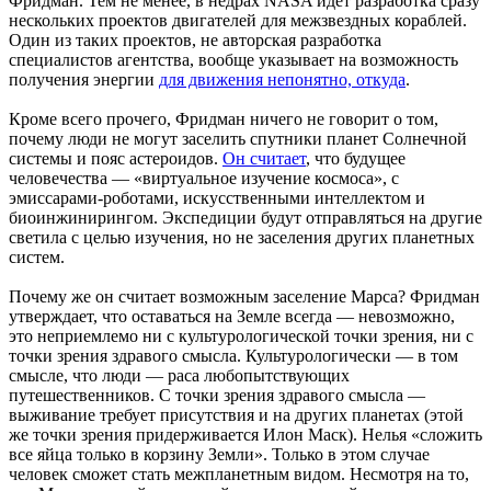
Фридман. Тем не менее, в недрах NASA идет разработка сразу
нескольких проектов двигателей для межзвездных кораблей.
Один из таких проектов, не авторская разработка
специалистов агентства, вообще указывает на возможность
получения энергии
для движения непонятно, откуда
.
Кроме всего прочего, Фридман ничего не говорит о том,
почему люди не могут заселить спутники планет Солнечной
системы и пояс астероидов.
Он считает
, что будущее
человечества — «виртуальное изучение космоса», с
эмиссарами-роботами, искусственными интеллектом и
биоинжинирингом. Экспедиции будут отправляться на другие
светила с целью изучения, но не заселения других планетных
систем.
Почему же он считает возможным заселение Марса? Фридман
утверждает, что оставаться на Земле всегда — невозможно,
это неприемлемо ни с культурологической точки зрения, ни с
точки зрения здравого смысла. Культурологически — в том
смысле, что люди — раса любопытствующих
путешественников. С точки зрения здравого смысла —
выживание требует присутствия и на других планетах (этой
же точки зрения придерживается Илон Маск). Нелья «сложить
все яйца только в корзину Земли». Только в этом случае
человек сможет стать межпланетным видом. Несмотря на то,