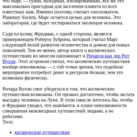
что Марс — сухой, холодный, изолированный, все же это
максимально пригодная для заселения планета из всех
известных нам. Именно поэтому, считает сооснователь
Planetary Society, Марс остается целью для человека. Это
лаборатория, где будет тестироваться эволюция человека.
Судя по всему, Фридман, с одной стороны, является
приверженцем Роберта Зубрина, который считал Марс
следующей вехой развития человечества и домом для новых
поколений. Тем не менее, автор книги о космических
путешествиях во многом напоминает и
Ричарда ван дер Рит
Вулли
. Этот астроном считал, что космические путешествия
вообще невозможны — с той точки зрения, что подобное
мероприятие потребует денег и ресурсов больше, чем это
возможно физически.
Ричард Вулли смог убедиться в том, что космические
путешествия возможны. Он прожил достаточно, чтобы застать
высадку человека на Луне. В этом смысле хотелось бы, чтобы
и Фридман увидел, что ошибается, в плане невозможности
совершения межзвездных путешествий людьми, а не
роботами.
Теги:
космические путешествия