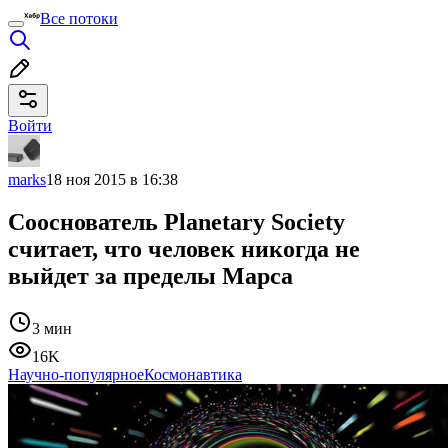
Все потоки
Войти
marks
18 ноя 2015 в 16:38
Сооснователь Planetary Society
считает, что человек никогда не
выйдет за пределы Марса
3 мин
16K
Научно-популярное
Космонавтика