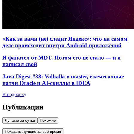
«Как за вами (не) следит Яндекс»: что на самом
деле происходит внутри Android-приложений
Я фанател от MDT. Потом его не стало — и я
написал свой
Java Digest #38: Valhalla в master, ежемесячные
патчи Oracle и AI-скиллы в IDEA
В подборку
Публикации
Лучшие за сутки
Похожие
Показать лучшие за всё время