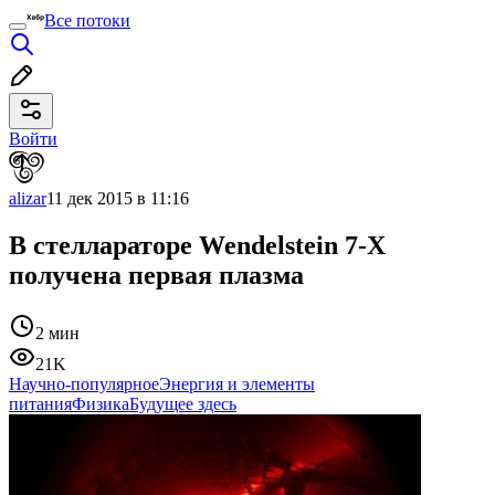
Все потоки
Войти
alizar
11 дек 2015 в 11:16
В стеллараторе Wendelstein 7-X
получена первая плазма
2 мин
21K
Научно-популярное
Энергия и элементы
питания
Физика
Будущее здесь