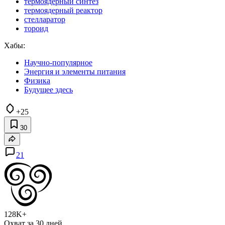
термоядерный синтез
термоядерный реактор
стелларатор
тороид
Хабы:
Научно-популярное
Энергия и элементы питания
Физика
Будущее здесь
+25
30
21
128K+
Охват за 30 дней