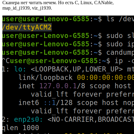
Сканера нет читать нечем. Но есть C, Linux, CANable,
map_id_j1939, viz_j1939.