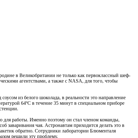
а родине в Великобритании не только как первоклассный шеф-
ескими агентствами, а также с NASA, для того, чтобы
соусом из белого шоколада, в реальности это направление
пературой 64ºC в течение 35 минут в специальном приборе
стенции.
 для работы. Именно поэтому он стал членом команды,
об заваривания чая. Астронавтам приходится делать это в
пакетик обратно. Сотрудники лаборатории Блюменталя
разом решили эту проблему.