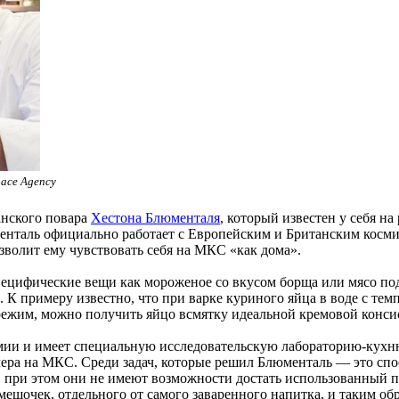
ace Agency
анского повара
Хестона Блюменталя
, который известен у себя н
енталь официально работает с Европейским и Британским космич
озволит ему чувствовать себя на МКС «как дома».
ецифические вещи как мороженое со вкусом борща или мясо под 
К примеру известно, что при варке куриного яйца в воде с тем
 режим, можно получить яйцо всмятку идеальной кремовой конси
мии и имеет специальную исследовательскую лабораторию-кухню
ера на МКС. Среди задач, которые решил Блюменталь — это спос
, при этом они не имеют возможности достать использованный 
мешочек, отдельного от самого заваренного напитка, и таким об