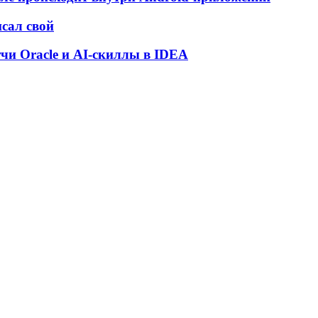
исал свой
атчи Oracle и AI-скиллы в IDEA