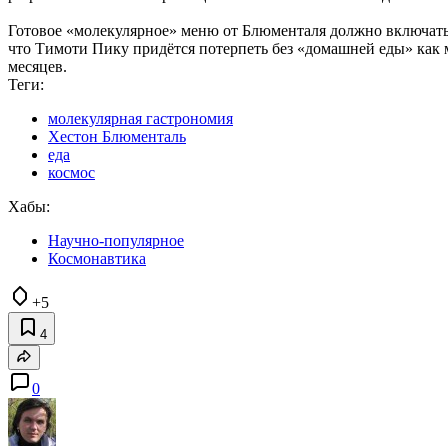
Готовое «молекулярное» меню от Блюменталя должно включать в
что Тимоти Пику придётся потерпеть без «домашней еды» как
месяцев.
Теги:
молекулярная гастрономия
Хестон Блюменталь
еда
космос
Хабы:
Научно-популярное
Космонавтика
+5
4
0