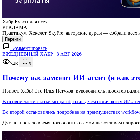
Хабр Курсы для всех
РЕКЛАМА
Практикум, Хекслет, SkyPro, авторские курсы — собрали всех 
Перейти
Комментировать
ЕЖЕДНЕВНЫЙ ХАБР | 8 АВГ 2026
34K
3
Почему вас заменит ИИ‑агент (и как эт
Привет, Хабр! Это Илья Петухов, руководитель проектов разв
В первой части статьи мы разобрались, чем отличаются ИИ-аген
Во второй остановились подробнее на преимуществах workflow
Думаю, настало время поговорить о самом щекотливом вопрос