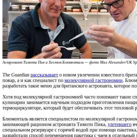
Астронавт Тимоти Пик и Хестон Блюменталь — фото Max Alexander/UK Sp
The Guardian
рассказывает
о новом увлечении известного брит
повар, а и как специалист по
молекулярной гастрономии
. Блюм
разработать такое меню для британского астронавта, которое п
Хотя под молекулярной гастрономией часто понимают такие сп
кулинарии занимается научным подходом приготовления пищи. 
термоциркуляторе, который будет обеспечивать этот тепловой
Блюменталь является специалистом по молекулярной гастроно
занимающей рационом астронавта Тимоти Пика,
улетевшего
вч
специальном резервуаре с горячей водой при помощи пакетика
разработали способ перемещения пакетика с чаем в отдельный 