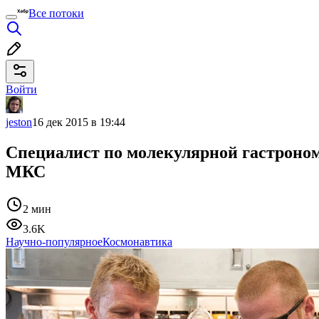
Все потоки
Войти
jeston
16 дек 2015 в 19:44
Специалист по молекулярной гастрономи
МКС
2 мин
3.6K
Научно-популярное
Космонавтика