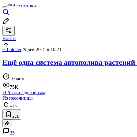
Все потоки
Войти
e_butcher
29 дек 2015 в 10:21
Ещё одна система автополива растений 
10 мин
75K
DIY или Сделай сам
Из песочницы
+17
231
35