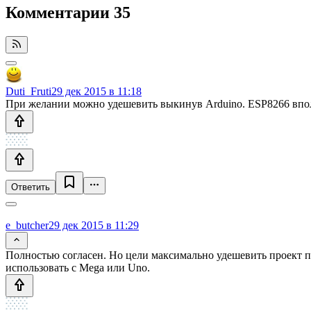
Комментарии
35
Duti_Fruti
29 дек 2015 в 11:18
При желании можно удешевить выкинув Arduino. ESP8266 впол
Ответить
e_butcher
29 дек 2015 в 11:29
Полностью согласен. Но цели максимально удешевить проект пе
использовать с Mega или Uno.