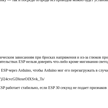
ческим зависаниям при бросках напряжения и из-за глюков прош
тоятельствах ESP нельзя доверять что-либо кроме мигивания свет
ESP через Arduino, чтобы Arduino мог его перезагружать в случ
EVjJ24cvcGDloxeOIXSvk_Ts/
ESP работает стабильно, если ESP 30 секунд не подает признако