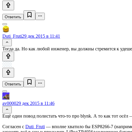
Ответить
Duti_Fruti
29 дек 2015 в 11:41
Тогда да. Но как любой инженер, вы должны стремится к удеш
Ответить
av0000
29 дек 2015 в 11:46
Ещё один повод полистать что-то про blynk. А то как тот о
Согласен с
Duti_Fruti
— вполне хватило бы ESP8266-7 (например)
загонять всё в сон и приладить LiPo+TP4056+солнечную батар