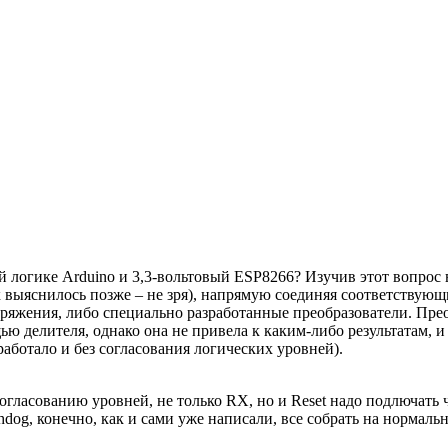
 логике Arduino и 3,3-вольтовый ESP8266? Изучив этот вопрос 
 выяснилось позже – не зря), напрямую соединяя соответствующ
яжения, либо специально разработанные преобразователи. Преоб
ю делителя, однако она не привела к каким-либо результатам, 
аботало и без согласования логических уровней).
 согласованию уровней, не только RX, но и Reset надо подлючать
dog, конечно, как и сами уже написали, все собрать на нормальн