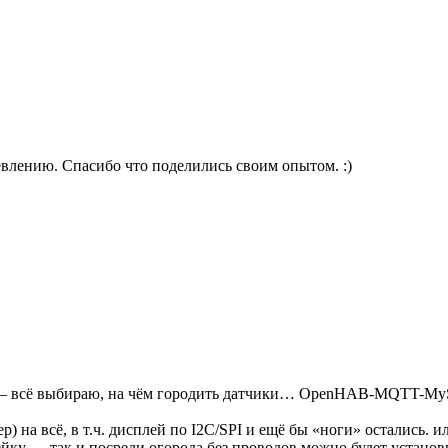
евлению. Спасибо что поделились своим опытом. :)
сёл — всё выбираю, на чём городить датчики… OpenHAB-MQTT-My
 на всё, в т.ч. дисплей по I2C/SPI и ещё бы «ноги» остались. 
ейку — так и посреди огорода без проводов можно будет устан