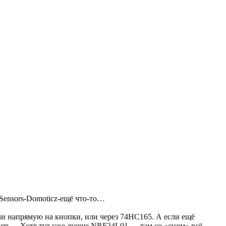
Sensors-Domoticz-ещё что-то…
или напрямую на кнопки, или через 74HC165. А если ещё
овить… Хотя тут уже лучше NRF24L01 — там со «сном» всё