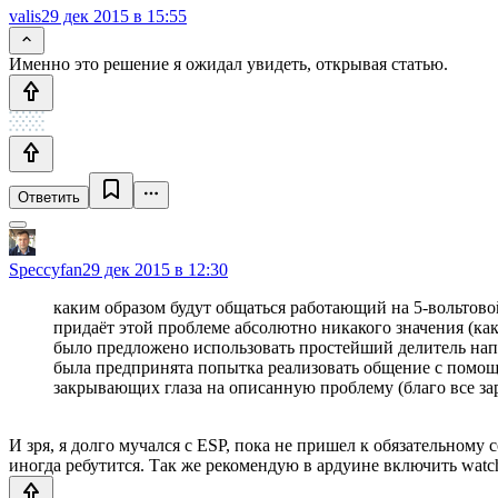
valis
29 дек 2015 в 15:55
Именно это решение я ожидал увидеть, открывая статью.
Ответить
Speccyfan
29 дек 2015 в 12:30
каким образом будут общаться работающий на 5-вольтовой
придаёт этой проблеме абсолютно никакого значения (как
было предложено использовать простейший делитель напр
была предпринята попытка реализовать общение с помощь
закрывающих глаза на описанную проблему (благо все зар
И зря, я долго мучался с ESP, пока не пришел к обязательному
иногда ребутится. Так же рекомендую в ардуине включить watch