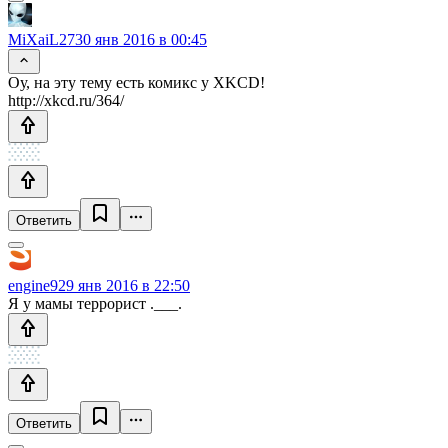
MiXaiL27
30 янв 2016 в 00:45
Оу, на эту тему есть комикс у XKCD!
http://xkcd.ru/364/
Ответить
engine9
29 янв 2016 в 22:50
Я у мамы террорист .___.
Ответить