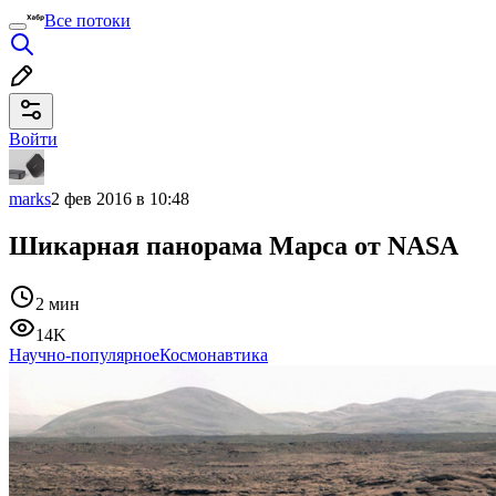
Все потоки
Войти
marks
2 фев 2016 в 10:48
Шикарная панорама Марса от NASA
2 мин
14K
Научно-популярное
Космонавтика