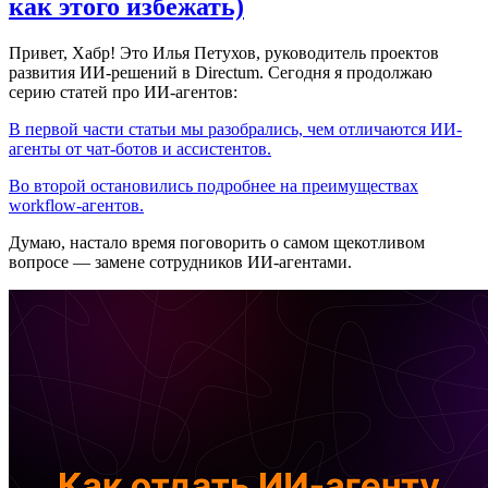
как этого избежать)
Привет, Хабр! Это Илья Петухов, руководитель проектов
развития ИИ-решений в Directum. Сегодня я продолжаю
серию статей про ИИ-агентов:
В первой части статьи мы разобрались, чем отличаются ИИ-
агенты от чат-ботов и ассистентов.
Во второй остановились подробнее на преимуществах
workflow-агентов.
Думаю, настало время поговорить о самом щекотливом
вопросе — замене сотрудников ИИ-агентами.