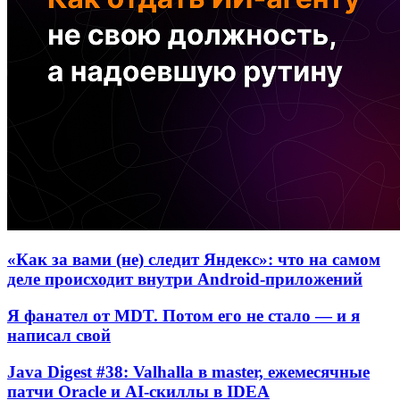
«Как за вами (не) следит Яндекс»: что на самом
деле происходит внутри Android-приложений
Я фанател от MDT. Потом его не стало — и я
написал свой
Java Digest #38: Valhalla в master, ежемесячные
патчи Oracle и AI-скиллы в IDEA