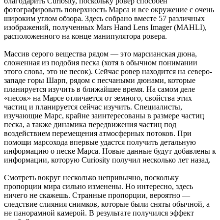
благодарить Curiosity, поскольку ровер способен
фотографировать поверхность Марса и все окружение с очень
широким углом обзора. Здесь собрано вместе 57 различных
изображений, полученных Mars Hand Lens Imager (MAHLI),
расположенного на конце манипулятора ровера.
Массив серого вещества рядом — это марсианская дюна,
сложенная из подобия песка (хотя в обычном понимании
этого слова, это не песок). Сейчас ровер находится на северо-
западе горы Шарп, рядом с песчаными дюнами, которые
планируется изучить в ближайшее время. На самом деле
«песок» на Марсе отличается от земного, свойства этих
частиц и планируется сейчас изучить. Специалисты,
изучающие Марс, крайне заинтересованы в размере частиц
песка, а также динамика передвижения частиц под
воздействием перемещения атмосферных потоков. При
помощи марсохода впервые удастся получить детальную
информацию о песке Марса. Новые данные будут добавлены к
информации, которую Curiosity получил несколько лет назад.
Смотреть вокруг несколько непривычно, поскольку
пропорции мира сильно изменены. Но интересно, здесь
ничего не скажешь. Странные пропорции, вероятно —
следствие слияния снимков, которые были сняты обычной, а
не панорамной камерой. В результате получился эффект