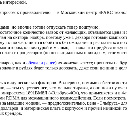
ь интересной.
с запросом к производителю — в Московский центр SPARC-техно
ами, но вполне готова отпускать товар поштучно;
статочное количество заявок от желающих, объявляется цена и 
лан на октябрь–ноябрь, поэтому уже 1 декабря готовый компьюте
му‑то посчастливится обойтись без ожидания и расплатиться по 
 монитором, клавиатурой и мышью, — пока что придётся покупа
 плата с процессором (по неофициальным прикидкам, стоимость
лларов, как и
обещали ранее
)
на момент заказа
; прогнозы на буд
значит в рублях будет только дорожать, даже если ценник в дол
еть в виду несколько факторов. Во‑первых, помимо себестоимост
ию, — тем существеннее, чем меньше тиражи, а они пока ну оче
 микросхема 1891ВМ8Я («Эльбрус‑4С»), что применяется и в 4-
аналами RDMA для межмашинного взаимодействия. Если посмотреть
в за младшие модели, — предположительно, цена «Эльбруса» для к
 долларов, и материнская плата с корпусом и прочей начинкой т
ых брендов.