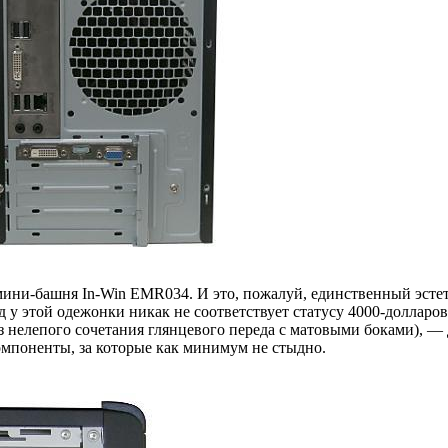
ни-башня In‑Win EMR034. И это, пожалуй, единственный эстети
 у этой одежонки никак не соответствует статусу 4000-долларов
 нелепого сочетания глянцевого переда с матовыми боками), — д
омпоненты, за которые как минимум не стыдно.