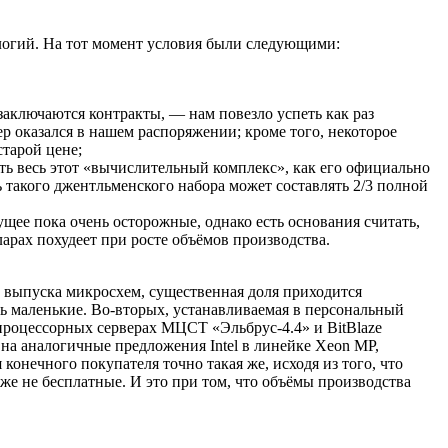
логий. На тот момент условия были следующими:
заключаются контракты, — нам повезло успеть как раз
р оказался в нашем распоряжении; кроме того, некоторое
старой цене;
ть весь этот «вычислительный комплекс», как его официально
 такого джентльменского набора может составлять 2/3 полной
ущее пока очень осторожные, однако есть основания считать,
ларах похудеет при росте объёмов производства.
и выпуска микросхем, существенная доля приходится
нь маленькие. Во‑вторых, устанавливаемая в персональный
процессорных серверах МЦСТ «Эльбрус‑4.4» и BitBlaze
 на аналогичные предложения Intel в линейке Xeon MP,
онечного покупателя точно такая же, исходя из того, что
оже не бесплатные. И это при том, что объёмы производства