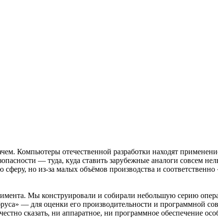
ачем. Компьютеры отечественной разработки находят применение 
асности — туда, куда ставить зарубежные аналоги совсем нель
феру, но из‑за малых объёмов производства и соответственно «
римента. Мы конструировали и собирали небольшую серию операт
бруса» — для оценки его производительности и программной сов
стно сказать, ни аппаратное, ни программное обеспечение особ