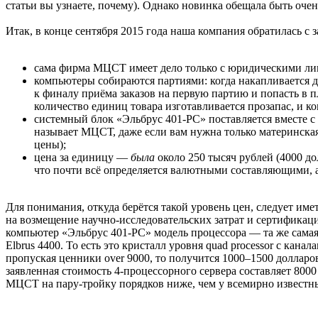
статьи вы узнаете, почему). Однако новинка обещала быть очен
Итак, в конце сентября 2015 года наша компания обратилась 
сама фирма МЦСТ имеет дело только с юридическими лиц
компьютеры собираются партиями: когда накапливается до
к финалу приёма заказов на первую партию и попасть в п
количество единиц товара изготавливается прозапас, и ко
системный блок «Эльбрус 401‑PC» поставляется вместе с
называет МЦСТ, даже если вам нужна только материнская
цены);
цена за единицу —
была
около 250 тысяч рублей (4000 до
что почти всё определяется валютными составляющими, а 
Для понимания, откуда берётся такой уровень цен, следует им
на возмещение научно-исследовательских затрат и сертификац
компьютер «Эльбрус 401‑PC» модель процессора — та же самая
Elbrus 4400. То есть это кристалл уровня quad processor с к
пропуская ценники over 9000, то получится 1000–1500 долларо
заявленная стоимость 4‑процессорного сервера составляет 8000
МЦСТ на пару-тройку порядков ниже, чем у всемирно известн