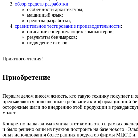
обзор средств разработки
:
особенности архитектуры;
машинный язык;
средства разработки;
сравнительное тестирование производительности
:
описание соперничающих компьютеров;
результаты бенчмарков;
подведение итогов.
Приятного чтения!
Приобретение
Первым делом внесём ясность, кто такую технику покупает и з
предъявляются повышенные требования к информационной безоп
осторожные шаги по внедрению этой продукции в гражданскую с
может.
Конкретно наша фирма купила этот компьютер в рамках экспе
и было решено один из пультов построить на базе нового «Эль
опыт использования более ранних продуктов фирмы МЦСТ, и, че