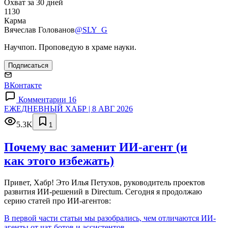
Охват за 30 дней
1130
Карма
Вячеслав Голованов
@SLY_G
Научпоп. Проповедую в храме науки.
Подписаться
ВКонтакте
Комментарии 16
ЕЖЕДНЕВНЫЙ ХАБР | 8 АВГ 2026
5.3K
1
Почему вас заменит ИИ‑агент (и
как этого избежать)
Привет, Хабр! Это Илья Петухов, руководитель проектов
развития ИИ-решений в Directum. Сегодня я продолжаю
серию статей про ИИ-агентов:
В первой части статьи мы разобрались, чем отличаются ИИ-
агенты от чат-ботов и ассистентов.