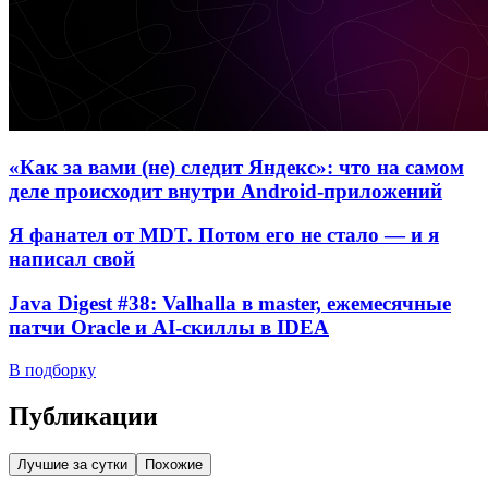
«Как за вами (не) следит Яндекс»: что на самом
деле происходит внутри Android-приложений
Я фанател от MDT. Потом его не стало — и я
написал свой
Java Digest #38: Valhalla в master, ежемесячные
патчи Oracle и AI-скиллы в IDEA
В подборку
Публикации
Лучшие за сутки
Похожие