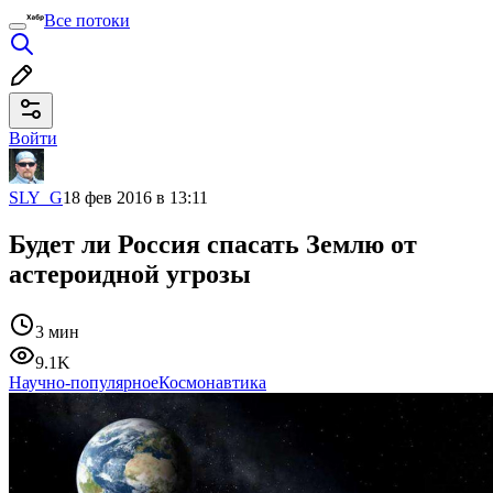
Все потоки
Войти
SLY_G
18 фев 2016 в 13:11
Будет ли Россия спасать Землю от
астероидной угрозы
3 мин
9.1K
Научно-популярное
Космонавтика