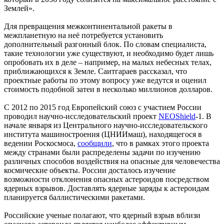
Землей».
Для превращения межконтинентальной ракеты в
межпланетную на неё потребуется установить
дополнительный разгонный блок. По словам специалиста,
такие технологии уже существуют, и необходимо будет лишь
опробовать их в деле – например, на малых небесных телах,
приближающихся к Земле. Саитгараев рассказал, что
проектные работы по этому вопросу уже ведутся и оценил
стоимость подобной затеи в несколько миллионов долларов.
С 2012 по 2015 год Европейский союз с участием России
проводил научно-исследовательский проект
NEOShield
-1. В
начале января из Центрального научно-исследовательского
института машиностроения (ЦНИИмаш), находящегося в
ведении Роскосмоса,
сообщили
, что в рамках этого проекта
между странами были распределены задачи по изучению
различных способов воздействия на опасные для человечества
космические объекты. России досталось изучение
возможности отклонения опасных астероидов посредством
ядерных взрывов. Доставлять ядерные заряды к астероидам
планируется баллистическими ракетами.
Российские ученые полагают, что ядерный взрыв вблизи