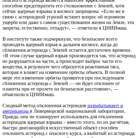
опасного астероида является наиболее эффективным
способом предотвратить его столкновение с Землей, хотя
сейчас ядерные взрывы в космосе запрещены. «Если же в
связи с астероидной угрозой встанет вопрос об огромном
ущербе или даже о самом существовании жизни на Земле, эти
запреты, естественно, отпадут», — отметили в ЦНИИмаш.
В институте также подчеркнули, что безопаснее всего
проводить ядерный взрыв в дальнем космосе, когда до
сближения астероида с Землей остается достаточно времени.
«В этом случае ядерный взрыв производится так, что астероид
не разрушается на части, а происходит выброс части его
вещества, в результате чего образуется реактивная тяга,
которая и влияет на изменение орбиты объекта. В полной
мере это изменение орбиты проявится при последующем
сближении астероида с Землей — он будет отклонен от
планеты при ее пролете на безопасное расстояние», —
объяснили в ЦНИИмаш.
Сходный метод отклонения астероидов
разрабатывают и
американцы
в Ливерморской национальной лаборатории.
Правда, они не планируют использовать для отклонения
астероидов ядерные взрывы – вместо этого, по их расчётам,
быстро двигающийся искусственный объект способен
отклонить астероид с опасного курса, а выбитый из астероида