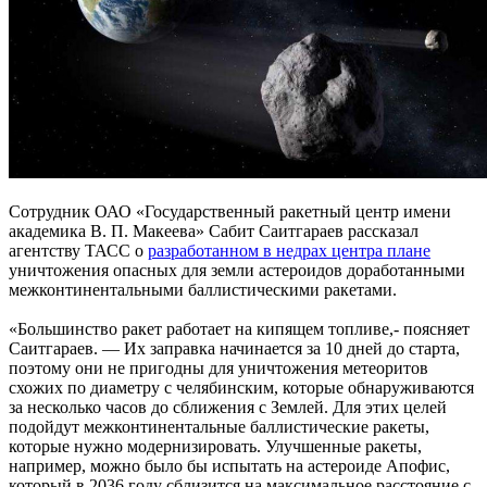
Сотрудник ОАО «Государственный ракетный центр имени
академика В. П. Макеева» Сабит Саитгараев рассказал
агентству ТАСС о
разработанном в недрах центра плане
уничтожения опасных для земли астероидов доработанными
межконтинентальными баллистическими ракетами.
«Большинство ракет работает на кипящем топливе,- поясняет
Саитгараев. — Их заправка начинается за 10 дней до старта,
поэтому они не пригодны для уничтожения метеоритов
схожих по диаметру с челябинским, которые обнаруживаются
за несколько часов до сближения с Землей. Для этих целей
подойдут межконтинентальные баллистические ракеты,
которые нужно модернизировать. Улучшенные ракеты,
например, можно было бы испытать на астероиде Апофис,
который в 2036 году сблизится на максимальное расстояние с