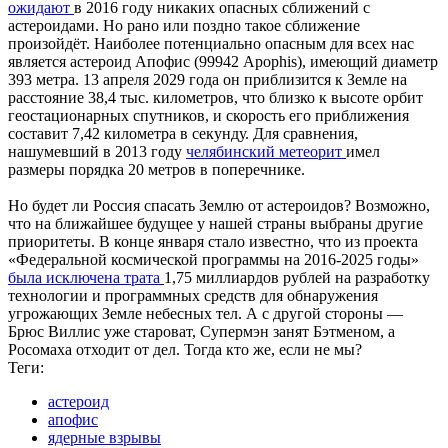
ожидают
в 2016 году никаких опасных сближений с
астероидами. Но рано или поздно такое сближение
произойдёт. Наиболее потенциально опасным для всех нас
является астероид Апофис (99942 Apophis), имеющий диаметр
393 метра. 13 апреля 2029 года он приблизится к Земле на
расстояние 38,4 тыс. километров, что близко к высоте орбит
геостационарных спутников, и скорость его приближения
составит 7,42 километра в секунду. Для сравнения,
нашумевший в 2013 году
челябинский метеорит
имел
размеры порядка 20 метров в поперечнике.
Но будет ли Россия спасать Землю от астероидов? Возможно,
что на ближайшее будущее у нашей страны выбраны другие
приоритеты. В конце января стало известно, что из проекта
«Федеральной космической программы на 2016-2025 годы»
была исключена трата
1,75 миллиардов рублей на разработку
технологии и программных средств для обнаружения
угрожающих Земле небесных тел. А с другой стороны —
Брюс Виллис уже староват, Супермэн занят Бэтменом, а
Росомаха отходит от дел. Тогда кто же, если не мы?
Теги:
астероид
апофис
ядерные взрывы