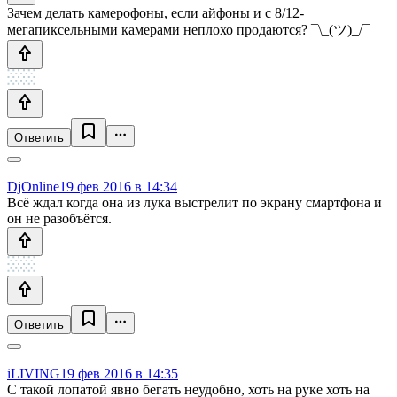
Зачем делать камерофоны, если айфоны и с 8/12-
мегапиксельными камерами неплохо продаются? ¯\_(ツ)_/¯
Ответить
DjOnline
19 фев 2016 в 14:34
Всё ждал когда она из лука выстрелит по экрану смартфона и
он не разобъётся.
Ответить
iLIVING
19 фев 2016 в 14:35
С такой лопатой явно бегать неудобно, хоть на руке хоть на