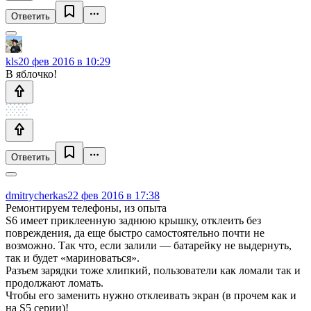
Ответить
kls
20 фев 2016 в 10:29
В яблочко!
Ответить
dmitrycherkas
22 фев 2016 в 17:38
Ремонтируем телефоны, из опыта
S6 имеет приклеенную заднюю крышку, отклеить без
повреждения, да еще быстро самостоятельно почти не
возможно. Так что, если залили — батарейку не выдернуть,
так и будет «мариноваться».
Разъем зарядки тоже хлипкий, пользователи как ломали так и
продолжают ломать.
Чтобы его заменить нужно отклеивать экран (в прочем как и
на S5 серии)!