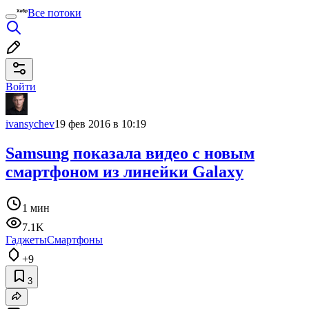
Все потоки
Войти
ivansychev
19 фев 2016 в 10:19
Samsung показала видео c новым
смартфоном из линейки Galaxy
1 мин
7.1K
Гаджеты
Смартфоны
+9
3