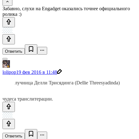
Забавно, слухи на Engadget оказались точнее официального
ролика :)
Ответить
lolipop
19 фев 2016 в 11:48
лучница Делли Трисядинга (Dellie Threesyadinda)
чудеса транcлитерации.
Ответить