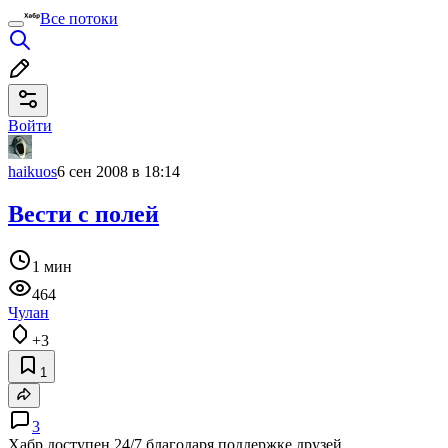
Все потоки
Войти
haikuos
6 сен 2008 в 18:14
Вести с полей
1 мин
464
Чулан
+3
1
3
Хабр доступен 24/7 благодаря поддержке друзей