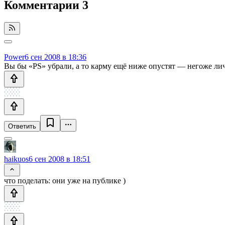
Комментарии
3
Power
6 сен 2008 в 18:36
Вы бы «PS» убрали, а то карму ещё ниже опустят — негоже л
Ответить
haikuos
6 сен 2008 в 18:51
что поделать: они уже на публике )