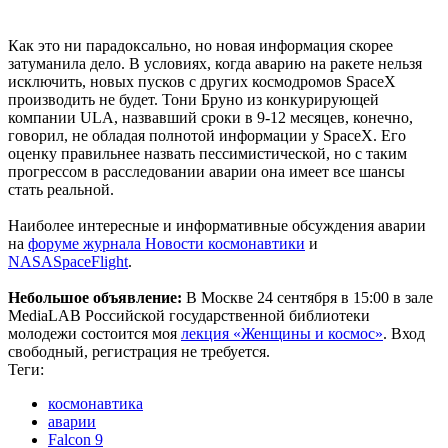
Как это ни парадоксально, но новая информация скорее
затуманила дело. В условиях, когда аварию на ракете нельзя
исключить, новых пусков с других космодромов SpaceX
производить не будет. Тони Бруно из конкурирующей
компании ULA, назвавший сроки в 9-12 месяцев, конечно,
говорил, не обладая полнотой информации у SpaceX. Его
оценку правильнее назвать пессимистической, но с таким
прогрессом в расследовании аварии она имеет все шансы
стать реальной.
Наиболее интересные и информативные обсуждения аварии
на
форуме журнала Новости космонавтики
и
NASASpaceFlight
.
Небольшое объявление:
В Москве 24 сентября в 15:00 в зале
MediaLAB Российской государственной библиотеки
молодежи состоится моя
лекция «Женщины и космос»
. Вход
свободный, регистрация не требуется.
Теги:
космонавтика
аварии
Falcon 9