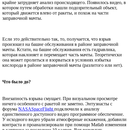
крайне затрудняет анализ происходящего. Появилось видео, в
котором путем обработки нашли подозрительный объект,
который движется влево от ракеты, и похож на части
заправочной мачты.
Если это действительно так, то, получается, что взрыв
произошел на башне обслуживания в районе заправочной
мачты. Кстати, на башне обслуживания есть гидравлика,
которая наклоняет и перемещает часть мачты. Теоретически
она может пролиться и взорваться в условиях избытка
кислорода в районе заправочной мачты (разлитого или нет).
Что было до?
Внезапность взрыва смущает. При визуальном просмотре
ничего особенного с ракетой не заметно. Энтузиасты с
форума
NASASpaceFlight
подключили к анализу
единственного доступного видео программное обеспечение.
У исходного видео убрали атмосферные искажения, добавили
контраста и проанализировали при помощи Matlab изменения
в картинке за последние 10 кадров. Вот результат: