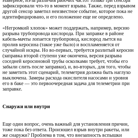
Наверное, из-за различия рабочих частот только три сенсора
зафиксировали что-то в момент взрыва. Также, перед взрывом
другой сенсор заметил неизвестное событие, которое пока не
идентифицировано, и его положение еще не определено.
«Негромкий хлопок» может поддержать, например, версию
разрыва трубопровода кислорода. При заправке в районе
кабель-мачты лопается трубопровод, кислород льется на
пролив керосина (такое уже было) и воспламеняется от
случайной искры. Но во-первых, требуется разлитый керосин
(заправка второй ступени уже окончена, версия разрыва
соседней керосиновой трубы осколками требует, чтобы его
забыли слить после заправки), и, во-вторых, для того, чтобы
не заметить этот сценарий, телеметрия должна быть наглухо
выключена. Замеры расхода окислителя насосами и уровня
его в баке — это первоочередная задача для телеметрии при
заправке.
Снаружи или внутри
Еще один вопрос, очень важный для установления причин,
тоже пока без ответа. Произошел взрыв внутри ракеты, или
же снаружи? Проблема в том, что внезапность вспышки