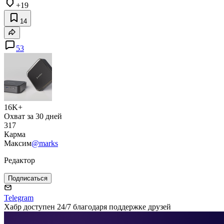
+19
14
53
16K+
Охват за 30 дней
317
Карма
Максим
@marks
Редактор
Подписаться
Telegram
Хабр доступен 24/7 благодаря поддержке друзей