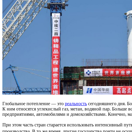
Глобальное потепление — это
реальность
сегодняшнего дня. Бо
К ним относятся углекислый газ, метан, водяной пар. Больше
предприятиями, автомобилями и домохозяйствами. Конечно, м
При этом часть стран старается использовать интенсивный пут
производства. В то же время, другие государства почти не ос