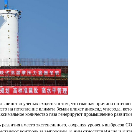
льшинство ученых сходятся в том, что главная причина потепл
 всего на потепление климата Земли влияет диоксид углерода, 
аксимальное количество газа генерируют промышленно развитые
ь развития вместо экстенсивного, сохраняя уровень выбросов C
уществляют контроль за выбросами. К ним относятся Индия и Ки