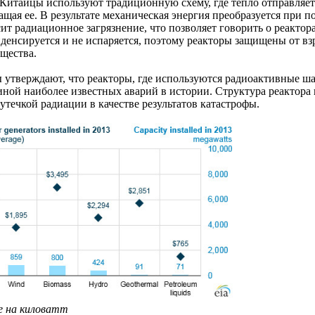
 Китайцы используют традиционную схему, где тепло отправляетс
ращая ее. В результате механическая энергия преобразуется при п
ит радиационное загрязнение, что позволяет говорить о реактора
нденсируется и не испаряется, поэтому реакторы защищены от взр
щества.
утверждают, что реакторы, где используются радиоактивные ша
иной наиболее известных аварий в истории. Структура реактора 
утечкой радиации в качестве результатов катастрофы.
е на киловатт