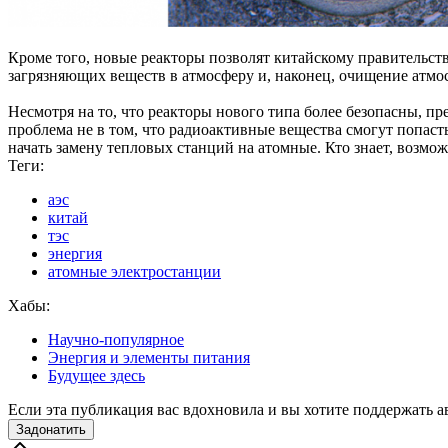
Кроме того, новые реакторы позволят китайскому правительств
загрязняющих веществ в атмосферу и, наконец, очищение атмос
Несмотря на то, что реакторы нового типа более безопасны, 
проблема не в том, что радиоактивные вещества смогут попаст
начать замену тепловых станций на атомные. Кто знает, возмо
Теги:
аэс
китай
тэс
энергия
атомные электростанции
Хабы:
Научно-популярное
Энергия и элементы питания
Будущее здесь
Если эта публикация вас вдохновила и вы хотите поддержать а
Задонатить