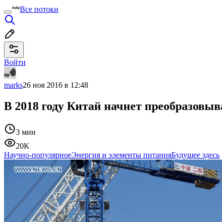
Все потоки
Войти
marks
26 ноя 2016 в 12:48
В 2018 году Китай начнет преобразовы
3 мин
20K
Научно-популярное
Энергия и элементы питания
Будущее здесь