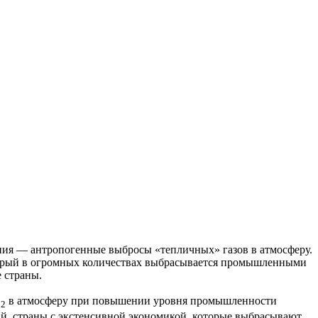
ения — антропогенные выбросы «тепличных» газов в атмосферу.
который в огромных количествах выбрасывается промышленными
 страны.
O
в атмосферу при повышении уровня промышленности
2
тай, страны с экстенсивной экономикой, которые выбрасывают