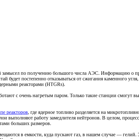
й замысел по получению большого числа АЭС. Информацию о про
ай будет постепенно отказываться от сжигания каменного угля,
дерными реакторами (HTGRs).
работают с очень нагретым паром. Только такие станции смогут
пе реакторов
, где ядерное топливо разделяется на микротоплив
слои выполняют работу замедлителя нейтронов. В целом, процес
тами больших размеров.
ещаются в емкости, куда пускают газ, в нашем случае — гелий. 