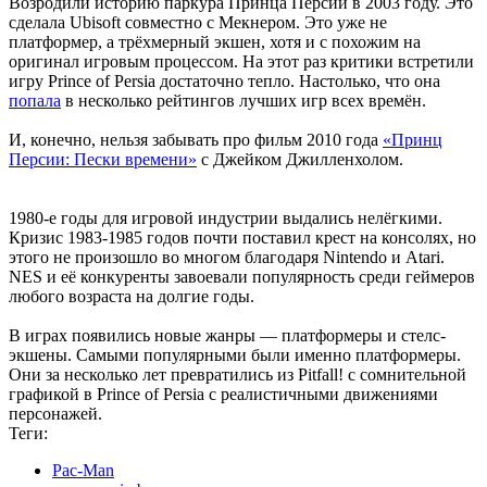
Возродили историю паркура Принца Персии в 2003 году. Это
сделала Ubisoft совместно с Мекнером. Это уже не
платформер, а трёхмерный экшен, хотя и с похожим на
оригинал игровым процессом. На этот раз критики встретили
игру Prince of Persia достаточно тепло. Настолько, что она
попала
в несколько рейтингов лучших игр всех времён.
И, конечно, нельзя забывать про фильм 2010 года
«Принц
Персии: Пески времени»
с Джейком Джилленхолом.
1980-е годы для игровой индустрии выдались нелёгкими.
Кризис 1983-1985 годов почти поставил крест на консолях, но
этого не произошло во многом благодаря Nintendo и Atari.
NES и её конкуренты завоевали популярность среди геймеров
любого возраста на долгие годы.
В играх появились новые жанры — платформеры и стелс-
экшены. Самыми популярными были именно платформеры.
Они за несколько лет превратились из Pitfall! с сомнительной
графикой в Prince of Persia с реалистичными движениями
персонажей.
Теги:
Pac-Man