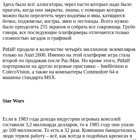
Здесь было всё: аллигаторы, через пасти которых надо было
прыгать, когда они закрыты, лианы, с помощью которых
можно было перелететь через водоёмы и ямы, катящиеся
бочки, подземелье, костры, змеи и лестницы. Всего нужно
было преодолеть 255 экранов и собрать все сокровища. Грубо
говоря, все последующие платформеры отличаются только
сложностью загадок и графикой
Pitfall! продали в количестве четырёх миллионов экземпляров
только на Atari 2600. Именно на этой платформе игра стала
второй по продажам после Pac-Man. Но кроме этого, Pitfall!
портировали на другие игровые приставки – Intellivision и
ColecoVision, а также на компьютеры Commodore 64 и
машины стандарта MSX.
Star Wars
Если в 1983 года доходы индустрии игровых консолей
составили 3,2 миллиарда долларов, то к 1985 году они упали
до 100 миллионов. То есть в 32 раза. Компании банкротились,
люди теряли работу – всё, как всегда в подобных кризисах в