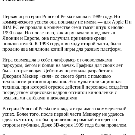
Первая игра серии Prince of Persia вышла в 1989 году. Но
коммерческого успеха она поначалу не имела — для Apple II и
IBM PC её продали в количестве семи тысяч штук к июлю
1990 года. Но после того, как игру начали продавать в
Японии и Европе, она получила признание среди
пользователей. К 1993 году, к выходу второй части, было
продано два миллиона копий игры для разных платформ.
Игра совмещала в себе платформер с головоломками,
паркуром, бегом и боями на мечах. Графика для своих лет
была потрясающая. Действия персонажа разработчик
Джордан Мекнер «снял» со своего брата с помощью
технологии ротоскопирования. Это мультипликационная
техника, при которой отрезок действий персонажа создаётся
посредством обрисовки кадров отснятой киноплёнки с
реальными актёрами и декорациями.
В серии Prince of Persia не каждая игра имела коммерческий
успех. Более того, после первой части Мекнеру не удалось
сделать что-то, что бы привлекло огромный интерес со
стороны публики. Даже 3D-верия 1999 года была провалом.