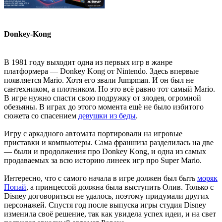
Donkey-Kong
В 1981 году выходит одна из первых игр в жанре
платформера — Donkey Kong от Nintendo. Здесь впервые
появляется Mario. Хотя его звали Jumpman. И он был не
сантехником, а плотником. Но это всё равно тот самый Mario.
В игре нужно спасти свою подружку от злодея, огромной
обезьяны. В играх до этого момента ещё не было избитого
сюжета со спасением
девушки из беды
.
Игру с аркадного автомата портировали на игровые
приставки и компьютеры. Сама франшиза разделилась на две
— были и продолжения про Donkey Kong, и одна из самых
продаваемых за всю историю линеек игр про Super Mario.
Интересно, что с самого начала в игре должен был быть
моряк
Попай
, а принцессой должна была выступить Олив. Только с
Disney договориться не удалось, поэтому придумали других
персонажей. Спустя год после выпуска игры студия Disney
изменила своё решение, так как увидела успех идеи, и на свет