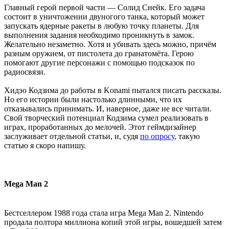
Главный герой первой части — Солид Снейк. Его задача
состоит в уничтожении двуногого танка, который может
запускать ядерные ракеты в любую точку планеты. Для
выполнения задания необходимо проникнуть в замок.
Желательно незаметно. Хотя и убивать здесь можно, причём
разным оружием, от пистолета до гранатомёта. Герою
помогают другие персонажи с помощью подсказок по
радиосвязи.
Хидэо Кодзима до работы в Konami пытался писать рассказы.
Но его истории были настолько длинными, что их
отказывались принимать. И, наверное, даже не все читали.
Свой творческий потенциал Кодзима сумел реализовать в
играх, проработанных до мелочей. Этот геймдизайнер
заслуживает отдельной статьи, и, судя
по опросу
, такую
статью я скоро напишу.
Mega Man 2
Бестселлером 1988 года стала игра Mega Man 2. Nintendo
продала полтора миллиона копий этой игры, вошедшей затем