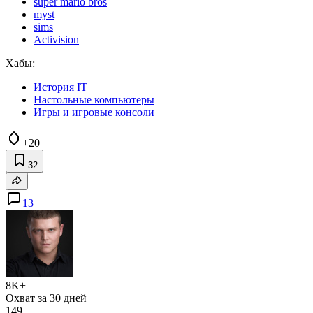
super mario bros
myst
sims
Activision
Хабы:
История IT
Настольные компьютеры
Игры и игровые консоли
+20
32
13
8K+
Охват за 30 дней
149