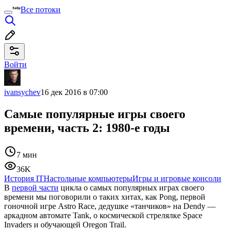
Все потоки
Войти
ivansychev
16 дек 2016 в 07:00
Самые популярные игры своего
времени, часть 2: 1980-е годы
7 мин
36K
История IT
Настольные компьютеры
Игры и игровые консоли
В
первой части
цикла о самых популярных играх своего
времени мы поговорили о таких хитах, как Pong, первой
гоночной игре Astro Race, дедушке «танчиков» на Dendy —
аркадном автомате Tank, о космической стрелялке Space
Invaders и обучающей Oregon Trail.