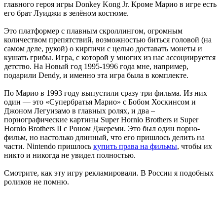
главного героя игры Donkey Kong Jr. Кроме Марио в игре есть
его брат Луиджи в зелёном костюме.
Это платформер с плавным скроллингом, огромным
количеством препятствий, возможностью биться головой (на
самом деле, рукой) о кирпичи с целью доставать монеты и
кушать грибы. Игра, с которой у многих из нас ассоциируется
детство. На Новый год 1995-1996 года мне, например,
подарили Dendy, и именно эта игра была в комплекте.
По Марио в 1993 году выпустили сразу три фильма. Из них
один — это «Супербратья Марио» с Бобом Хоскинсом и
Джоном Легуизамо в главных ролях, и два –
порнографические картины Super Hornio Brothers и Super
Hornio Brothers II с Роном Джереми. Это был один порно-
фильм, но настолько длинный, что его пришлось делить на
части. Nintendo пришлось
купить права на фильмы
, чтобы их
никто и никогда не увидел полностью.
Смотрите, как эту игру рекламировали. В России я подобных
роликов не помню.