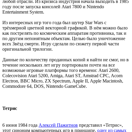
любой отрасли. Из кризиса индустрия начала выходить в 1985
году после запуска консолей Atari 7800 и Nintendo
Entertainment System.
Из интересных игр того года был шутер Star Wars с
трёхмерной цветной векторной графикой. В нём можно было
как пострелять по космическим аппаратам противника, так и
по другим непонятным объектам. Целью было уничтожение
всех Звёзд смерти. Игру сделали по сюжету первой части
оригинальной трилогии.
Данные по количеству проданных копий я найти не смог, но в
течение нескольких лет игру портировали почти на все
возможные игровые платформы того времени: Atari 2600,
Colecovision Atari 5200, Amiga, Atari ST, Amstrad CPC, Acorn
Electron, BBC Micro, ZX Spectrum, Apple II, Apple Macintosh,
Commodore 64, DOS, Nintendo GameCube.
Тетрис
6 июня 1984 года
Алексей Пажитнов
представил «Тетрис»,
этот синоним компьютерных игр в принципе,
одну из самых