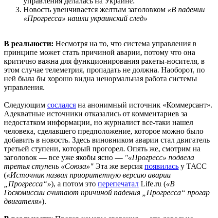
управления делалась на Украине.
Новость увенчивается желтым заголовком
«В падении
«Прогресса» нашли украинский след»
В реальности:
Несмотря на то, что система управления в
принципе может стать причиной аварии, потому что она
критично важна для функционирования ракеты-носителя, в
этом случае телеметрия, пропадать не должна. Наоборот, по
ней была бы хорошо видна ненормальная работа системы
управления.
Следующим
сослался
на анонимный источник «Коммерсант».
Адекватные источники отказались от комментариев за
недостатком информации, но журналист все-таки нашел
человека, сделавшего предположение, которое можно было
добавить в новость. Здесь виновником аварии стал двигатель
третьей ступени, который прогорел. Опять же, смотрим на
заголовок — все уже якобы ясно —
"«Прогресс» подвела
третья ступень «Союза»"
Эта же версия
появилась
у ТАСС
(
«Источник назвал приоритетную версию аварии
„Прогресса“»
), а потом это
перепечатал
Life.ru (
«В
Госкомиссии считают причиной падения „Прогресса“ прогар
двигателя»
).