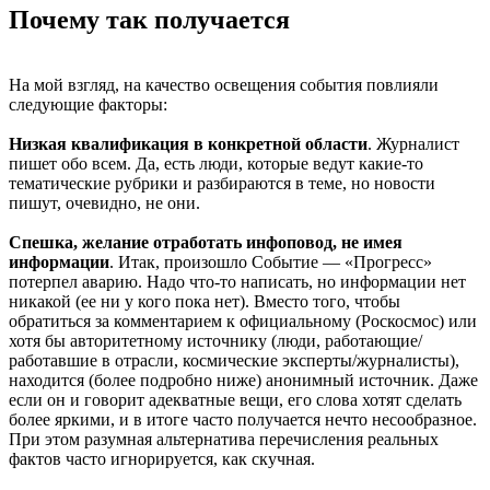
Почему так получается
На мой взгляд, на качество освещения события повлияли
следующие факторы:
Низкая квалификация в конкретной области
. Журналист
пишет обо всем. Да, есть люди, которые ведут какие-то
тематические рубрики и разбираются в теме, но новости
пишут, очевидно, не они.
Спешка, желание отработать инфоповод, не имея
информации
. Итак, произошло Событие — «Прогресс»
потерпел аварию. Надо что-то написать, но информации нет
никакой (ее ни у кого пока нет). Вместо того, чтобы
обратиться за комментарием к официальному (Роскосмос) или
хотя бы авторитетному источнику (люди, работающие/
работавшие в отрасли, космические эксперты/журналисты),
находится (более подробно ниже) анонимный источник. Даже
если он и говорит адекватные вещи, его слова хотят сделать
более яркими, и в итоге часто получается нечто несообразное.
При этом разумная альтернатива перечисления реальных
фактов часто игнорируется, как скучная.