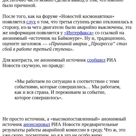
было причиной.
После того, как на форуме «Новостей космонавтики»
появляется
слух
о том, что третья ступень резко отклонилась в
сторону, из-за чего двигатели были аварийно выключены, эта
же информация появляется у
«Интерфакса»
со ссылкой на
анонимный «источник на Байконуре». Ну и, традиционно,
оцените заголовок —
«Причиной аварии „Прогресса“ стал
сбой в работе третьей ступени»
.
Для контраста, не анонимный источник
сообщил
РИА
Новости скучную, но правду:
«Мы работаем по ситуации в соответствии с теми
событиями, которые совершились… Мы работаем,
как и вся страна. И переживаем за событие,
которое совершилось».
Не просто источник, а «высокопоставленный» анонимный
источник
анонсировал
РИА Новости предварительные
результаты работы аварийной комиссии в среду. Что ж, это
уже скоро, посмотрим, но я в это не особо верю.