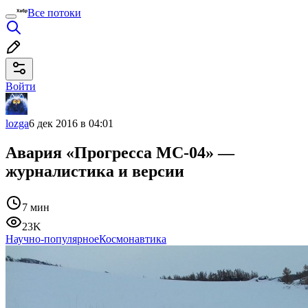
Все потоки
Войти
lozga
6 дек 2016 в 04:01
Авария «Прогресса МС-04» —
журналистика и версии
7 мин
23K
Научно-популярное
Космонавтика