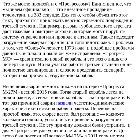
Что же могло произойти с «Прогрессом»? Единственное, что
мы знаем официально — это внезапное пропадание
телеметрии на 383 секунде. Для того, чтобы объяснить этот
факт, приходится привлекать версию серьезного повреждения
третьей ступени. Например, разрыв турбонасосного агрегата
даст тяжелые и быстрые осколки, которые могут порубить
систему управления или провода к антеннам. Также подходит
разрушение камеры сгорания или топливного бака. Проблема
в том, что «Союз-У» летает с 1973 года, и подобные проблемы
давно бы всплыли и были бы уже исправлены. «Прогресс
МС» — сравнительно новый корабль, и это всего лишь его
четвертый пуск. Но на участке работы третьей ступени он не
полностью активирован, и сложно представить сценарий,
который бы привел к разрушению корабля.
Нынешняя авария немного похожа на потерю «Прогресса
М-27М» весной 2015 года. Тогда старый корабль летел на
новой ракете, а сейчас новый корабль — на старой ракете. В
тот раз причиной аварии
назвали
частотно-динамические
характеристики связки корабля и ракеты. Переводя на
простой язык, это, скорее всего, был резонанс — какие-то
колебания совпали, усилились и привели к разрушению
третьей ступени. Но эту причину должны были устранить, и
два «Прогресса» уже успешно летали на новой ракете. До
этого был потерян «Прогресс М-12М» в 2011 году, но там