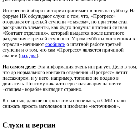
Интересный оборот история принимает в ночь на субботу. На
форуме НК обсуждают слухи о том, что, «Прогресс»
оторвался от третьей ступени «с мясом», но при этом стал
раскрывать элементы, как будто получил штатный сигнал
«Контакт отделения», который выдается после штатного
разделения с третьей ступенью. Утром субботы «источники в
отрасли» начинают
сообщать
о штатной работе третьей
ступени и о том, что сам «Прогресс» является причиной
аварии (
раз
,
два
).
На самом деле
: Эта информация очень интригует. Дело в том,
что до нормального контакта отделения «Прогресс» летит
пассажиром, и у него, например, топливо не подано в
двигатель. Поэтому какая-то серьезная авария на почти
«спящем» корабле выглядит странно.
К счастью, дальше острота темы снизилась, и СМИ стали
снижать яркость заголовков и изобилие «источников».
Слухи и версии