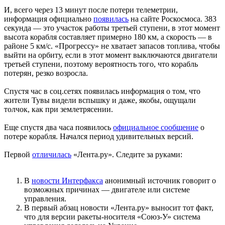
И, всего через 13 минут после потери телеметрии,
информация официально
появилась
на сайте Роскосмоса. 383
секунда — это участок работы третьей ступени, в этот момент
высота корабля составляет примерно 180 км, а скорость — в
районе 5 км/с. «Прогрессу» не хватает запасов топлива, чтобы
выйти на орбиту, если в этот момент выключаются двигатели
третьей ступени, поэтому вероятность того, что корабль
потерян, резко возросла.
Спустя час в соц.сетях появилась информация о том, что
жители Тувы видели вспышку и даже, якобы, ощущали
толчок, как при землетрясении.
Еще спустя два часа появилось
официальное сообщение
о
потере корабля. Начался период удивительных версий.
Первой
отличилась
«Лента.ру». Следите за руками:
В
новости Интерфакса
анонимный источник говорит о
возможных причинах — двигателе или системе
управления.
В первый абзац новости «Лента.ру» выносит тот факт,
что для версии ракеты-носителя «Союз-У» система