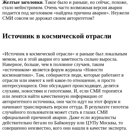
Желтые заголовки
. Такое было и раньше, но сейчас, похоже,
стало мейнстримом. Очень часто возможная версия аварии
подается под заголовком «найдена причина аварии». Неужели
СМИ совсем не дорожат своим авторитетом?
Источник в космической отрасли
«Источник в космической отрасли» и раньше был локальным
мемом, но в этой аварии его заметность сильно выросла.
Наверное, больше, чем в половине случаев, таким
«источником» является форум журнала «Новости
космонавтики». Там, собираются люди, которые работают в
отрасли или имеют к ней какое-то отношение, и просто
интересующиеся. Они обсуждают происходящее, делятся
слухами, новостями и гипотезами. И, если СМИ торопятся
или ленятся найти качественную информацию от
авторитетного источника, они часто идут на этот форум и
начинают транслировать версии оттуда. В результате гипотеза
случайного пользователя может стать в глазах СМИ
официальной причиной аварии. Даже если журналисты
действительно бегали по Байконуру или ЦУПу Москвы, то
совершенно неизвестно, кого они нашли в качестве эксперта.