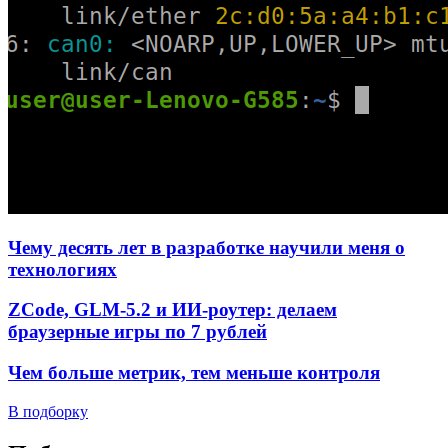
Чему десять лет в разработке научили меня о
технологиях
ZCode, GLM-5.2 и ИИ-роутер: делаем
браузерные игры по 7 рублей
Чем больше метрик, тем меньше контроля
В подборку