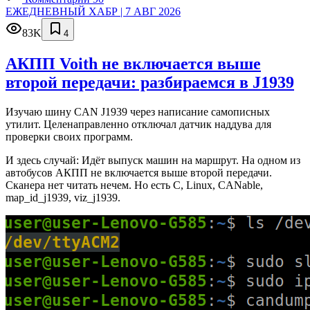
ЕЖЕДНЕВНЫЙ ХАБР | 7 АВГ 2026
83K
4
АКПП Voith не включается выше
второй передачи: разбираемся в J1939
Изучаю шину CAN J1939 через написание самописных
утилит. Целенаправленно отключал датчик наддува для
проверки своих программ.
И здесь случай: Идёт выпуск машин на маршрут. На одном из
автобусов АКПП не включается выше второй передачи.
Сканера нет читать нечем. Но есть C, Linux, CANable,
map_id_j1939, viz_j1939.