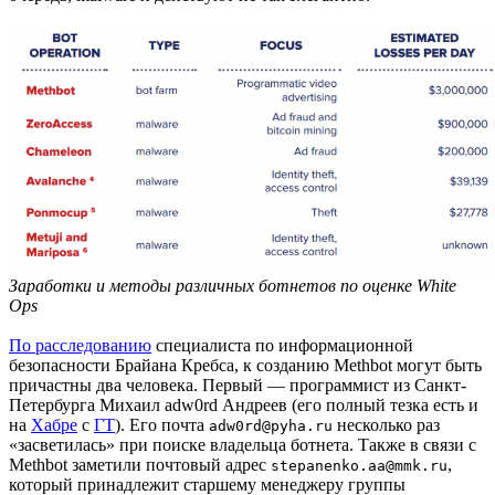
Заработки и методы различных ботнетов по оценке White
Ops
По расследованию
специалиста по информационной
безопасности Брайана Кребса, к созданию Methbot могут быть
причастны два человека. Первый — программист из Санкт-
Петербурга Михаил adw0rd Андреев (его полный тезка есть и
на
Хабре
с
ГТ
). Его почта
несколько раз
adw0rd@pyha.ru
«засветилась» при поиске владельца ботнета. Также в связи с
Methbot заметили почтовый адрес
,
stepanenko.aa@mmk.ru
который принадлежит старшему менеджеру группы