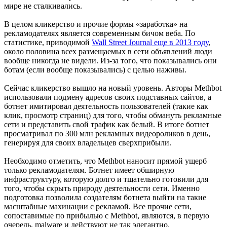
мире не сталкивались.
В целом кликерство и прочие формы «заработка» на
рекламодателях является современным бичом веба. По
статистике, приводимой
Wall Street Journal еще в 2013 году
,
около половина всех размещаемых в сети объявлений люди
вообще никогда не видели. Из-за того, что показывались они
ботам (если вообще показывались) с целью наживы.
Сейчас кликерство вышло на новый уровень. Авторы Methbot
использовали подмену адресов своих подставных сайтов, а
ботнет имитировал деятельность пользователей (такие как
клик, просмотр страниц) для того, чтобы обмануть рекламные
сети и представить свой трафик как белый. В итоге ботнет
просматривал по 300 млн рекламных видеороликов в день,
генерируя для своих владельцев сверхприбыли.
Необходимо отметить, что Methbot наносит прямой ущерб
только рекламодателям. Ботнет имеет обширную
инфраструктуру, которую долго и тщательно готовили для
того, чтобы скрыть природу деятельности сети. Именно
подготовка позволила создателям ботнета выйти на такие
масштабные махинации с рекламой. Все прочие сети,
сопоставимые по прибылью с Methbot, являются, в первую
очередь, malware и действуют не так элегантно.