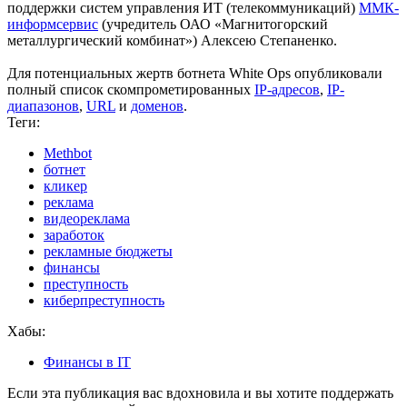
поддержки систем управления ИТ (телекоммуникаций)
ММК-
информсервис
(учредитель ОАО «Магнитогорский
металлургический комбинат») Алексею Степаненко.
Для потенциальных жертв ботнета White Ops опубликовали
полный список скомпрометированных
IP-адресов
,
IP-
диапазонов
,
URL
и
доменов
.
Теги:
Methbot
ботнет
кликер
реклама
видеореклама
заработок
рекламные бюджеты
финансы
преступность
киберпреступность
Хабы:
Финансы в IT
Если эта публикация вас вдохновила и вы хотите поддержать