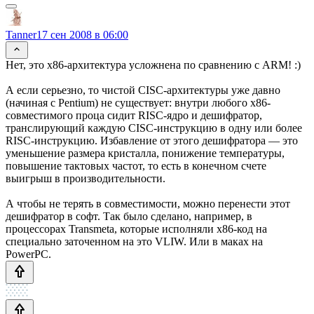
Tanner
17 сен 2008 в 06:00
Нет, это х86-архитектура усложнена по сравнению с ARM! :)
А если серьезно, то чистой CISC-архитектуры уже давно
(начиная с Pentium) не существует: внутри любого x86-
совместимого проца сидит RISC-ядро и дешифратор,
транслирующий каждую CISC-инструкцию в одну или более
RISC-инструкцию. Избавление от этого дешифратора — это
уменьшение размера кристалла, понижение температуры,
повышение тактовых частот, то есть в конечном счете
выигрыш в производительности.
А чтобы не терять в совместимости, можно перенести этот
дешифратор в софт. Так было сделано, например, в
процессорах Transmeta, которые исполняли x86-код на
специально заточенном на это VLIW. Или в маках на
PowerPC.