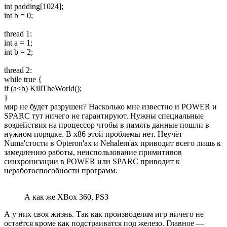
int padding[1024];
int b = 0;
thread 1:
int a = 1;
int b = 2;
thread 2:
while true {
if (a<b) KillTheWorld();
}
мир не будет разрушен? Насколько мне известно и POWER и
SPARC тут ничего не гарантируют. Нужны специальные
воздействия на процессор чтобы в память данные пошли в
нужном порядке. В x86 этой проблемы нет. Неучёт
Numa'стости в Opteron'ах и Nehalem'ах приводит всего лишь к
замедлению работы, неиспользование примитивов
синхронизации в POWER или SPARC приводит к
неработоспособности программ.
А как же XBox 360, PS3
А у них своя жизнь. Так как производелям игр ничего не
остаётся кроме как подстраиватся под железо. Главное —