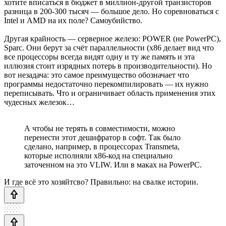
хотите вписаться в бюджет в миллион-другой транзисторов
разница в 200-300 тысяч — большое дело. Но соревноваться с
Intel и AMD на их поле? Самоубийство.
Другая крайность — серверное железо: POWER (не PowerPC),
Sparc. Они берут за счёт параллельности (x86 делает вид что
все процессоры всегда видят одну и ту же память и эта
иллюзия стоит изрядных потерь в производительности). Но
вот незадача: это самое преимущество обозначает что
программы недостаточно перекомпилировать — их нужно
переписывать. Что и ограничивает область применения этих
чудесных железок…
А чтобы не терять в совместимости, можно
перенести этот дешифратор в софт. Так было
сделано, например, в процессорах Transmeta,
которые исполняли x86-код на специально
заточенном на это VLIW. Или в маках на PowerPC.
И где всё это хозяйтсво? Правильно: на свалке истории.