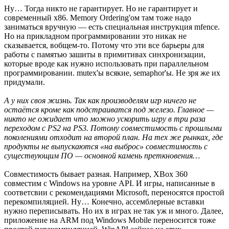
Ну… Тогда никто не гарантирует. Но не гарантирует и
современный x86. Memory Ordering'ом там тоже надо
заниматься вручную — есть специальная инструкция mfence.
Но на прикладном программировании это никак не
сказывается, вобщем-то. Потому что эти все барьеры для
работы с памятью зашиты в примитивах синхронизации,
которые вроде как нужно использовать при параллельном
программировании. mutex'ы всякие, semaphor'ы. Не зря же их
придумали.
А у них своя жизнь. Так как производелям игр ничего не
остаётся кроме как подстраиватся под железо. Главное —
никто не ожидает что можно ускорить игру в три раза
переходом с PS2 на PS3. Потому совместимость с прошлыми
поколениями отходит на второй план. На тех же рынках, где
продукты не выпускаются «на выброс» совместимость с
существующим ПО — основной камень преткновения…
Совместимость бывает разная. Например, XBox 360
совместим с Windows на уровне API. И игры, написанные в
соответсвии с рекомендациями Microsoft, переносятся простой
перекомпиляцией. Ну… Конечно, ассемблерные вставки
нужно переписывать. Но их в играх не так уж и много. Далее,
приложение на ARM под Windows Mobile переносится тоже