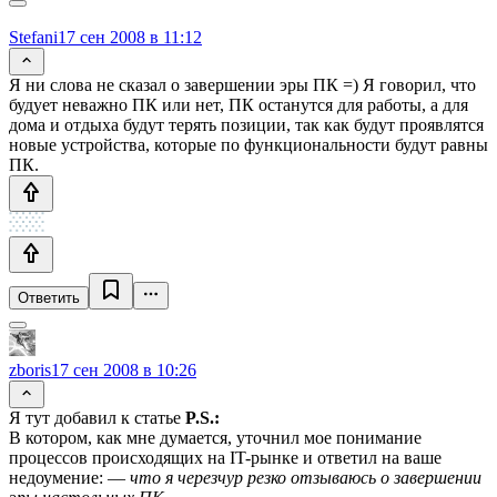
Stefani
17 сен 2008 в 11:12
Я ни слова не сказал о завершении эры ПК =) Я говорил, что
будует неважно ПК или нет, ПК останутся для работы, а для
дома и отдыха будут терять позиции, так как будут проявлятся
новые устройства, которые по функциональности будут равны
ПК.
Ответить
zboris
17 сен 2008 в 10:26
Я тут добавил к статье
P.S.:
В котором, как мне думается, уточнил мое понимание
процессов происходящих на IT-рынке и ответил на ваше
недоумение: —
что я черезчур резко отзываюсь о завершении