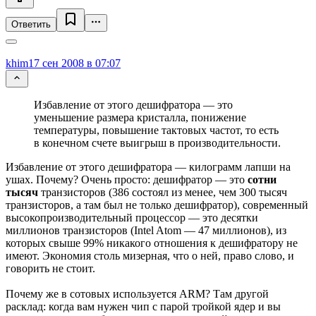
Ответить
khim
17 сен 2008 в 07:07
Избавление от этого дешифратора — это
уменьшение размера кристалла, понижение
температуры, повышение тактовых частот, то есть
в конечном счете выигрыш в производительности.
Избавление от этого дешифратора — килограмм лапши на
ушах. Почему? Очень просто: дешифратор — это
сотни
тысяч
транзисторов (386 состоял из менее, чем 300 тысяч
транзисторов, а там был не только дешифратор), современный
высокопроизводительный процессор — это десятки
миллионов транзисторов (Intel Atom — 47 миллионов), из
которых свыше 99% никакого отношения к дешифратору не
имеют. Экономия столь мизерная, что о ней, право слово, и
говорить не стоит.
Почему же в сотовых используется ARM? Там другой
расклад: когда вам нужен чип с парой тройкой ядер и вы