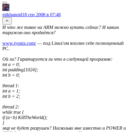
mikhanoid
18 сен 2008 в 07:48
И что же такое на ARM можно купить сейчас? И каким
тиражом оно продаётся?
www.iyonix.com/
— под Linux'ом вполне себе полноценный
PC.
Ой ли? Гаратируется ли что в следующей программе:
int a = 0;
int padding[1024];
int b = 0;
thread 1:
int a = 1;
int b = 2;
thread 2:
while true {
if (a<b) KillTheWorld();
}
мир не будет разрушен? Насколько мне известно и POWER и