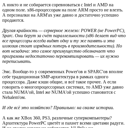
А никто и не собирается соревноваться с Intel и AMD на
одном поле. x86-процессорам на поле ARM просто не влезть.
А персоналки на ARM'ах уже давно и достаточно успешно
продаются.
Другая крайность — серверное железо: POWER (не PowerPC),
Sparc. Они берут за счёт параллельности (x86 делает вид что
все процессоры всегда видят одну и ту же память и эта
иллюзия стоит изрядных потерь в производительности). Но
вот незадача: это самое преимущество обозначает что
программы недостаточно перекомпилировать — их нужно
переписывать.
Эмс. Вообще-то у современных Power'ов и SPARC'ов вполне
себе традиционная SMP-архитектура в рамках одного
процессора. Даже кэши общие, и всё такое прочее. А если
говорить о многопроцессорных системах, то AMD уже давно
стала NUMA'ой, Intel же NUMA'ой успешно становится с
Nehalem'ом.
И где всё это хозяйтсво? Правильно: на свалке истории.
А как же XBox 360, PS3, различные суперкомпьютеры?
Архитектура PowerPC цветёт и пахнет всеми цветами радуги.