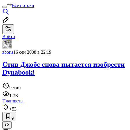
Все потоки
Войти
zboris
16 сен 2008 в 22:19
Стив Джобс снова пытается изобрести
Dynabook!
9 мин
1.7K
Планшеты
+53
9