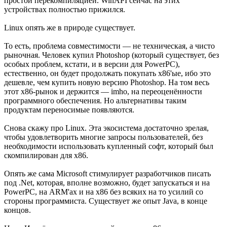
простой перекомпиляцией. WinAPI сейчас на этих
устройствах полностью прижился.
Linux опять же в природе существует.
То есть, проблема совместимости — не техническая, а чисто
рыночная. Человек купил Photoshop (который существует, без
особых проблем, кстати, и в версии для PowerPC),
естественно, он будет продолжать покупать x86'ые, ибо это
дешевле, чем купить новую версию Photoshop. На том весь
этот x86-рынок и держится — imho, на переоценённости
программного обеспечения. Но альтернативы таким
продуктам переносимые появляются.
Снова скажу про Linux. Эта экосистема достаточно зрелая,
чтобы удовлетворить многие запросы пользователей, без
необходимости использовать купленный софт, который был
скомпилирован для x86.
Опять же сама Microsoft стимулирует разработчиков писать
под .Net, которая, вполне возможно, будет запускаться и на
PowerPC, на ARM'ах и на x86 без всяких на то усилий со
стороны программиста. Существует же опыт Java, в конце
концов.