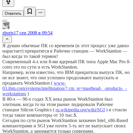
Ответить
zboris
17 сен 2008 в 09:54
Я думаю обычные ПК со временем (и этот процесс уже давно
нарастает) превратятся в Рабочие станции — WorkStantion —
был когда то такой термин!
Современный 4-х или 8-ми ядерный ПК типа Apple Mac Pro 8-
cores это по сути и есть WorkStantion.
Например, всем известно, что IBM прекратила выпуск ПК, но
не все знают, что они успешно продолжают выпускать и
продавать WorkStantion (
www-
03.ibm.com/systems/intellistation/? cm_re=masthead-_-products-_-
workstations
)
В 80-х — 90-х годах XX века рынок WorkStantion был
элитным, когда то на этом рынке лидировали Рабочие
станции Silicon Graphics (
ru.wikipedia.org/wiki/SGI
) и стоили
тогда такие компьютеры от 10 тыс.$.
Сегодня по сути рынок WorkStantion захвачен Intel_x86-Based
компьютерами и SGI уже почти 5-ть лет не выпускает своих
WorkStantion, а занимается только серверами.