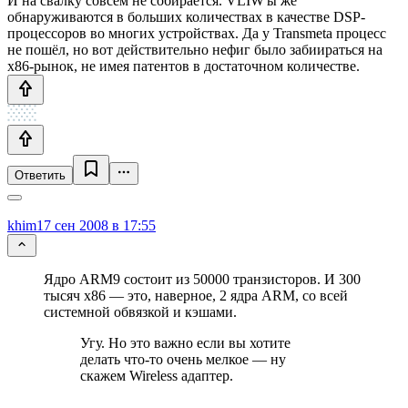
И на свалку совсем не собирается. VLIW'ы же
обнаруживаются в больших количествах в качестве DSP-
процессоров во многих устройствах. Да у Transmeta процесс
не пошёл, но вот действительно нефиг было забиираться на
x86-рынок, не имея патентов в достаточном количестве.
Ответить
khim
17 сен 2008 в 17:55
Ядро ARM9 состоит из 50000 транзисторов. И 300
тысяч x86 — это, наверное, 2 ядра ARM, со всей
системной обвязкой и кэшами.
Угу. Но это важно если вы хотите
делать что-то очень мелкое — ну
скажем Wireless адаптер.