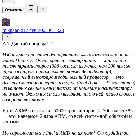
Ответить
mikhanoid
17 сен 2008 в 15:23
Ай. Давний спор, да? :)
Избавление от этого дешифратора — килограмм лапши на
ушах. Почему? Очень просто: дешифратор — это сотни
тысяч транзисторов (386 состоял из менее, чем 300 тысяч
транзисторов, а там был не только дешифратор),
современный высокопроизводительный процессор — это
десятки миллионов транзисторов (Intel Atom — 47 миллионов),
из которых свыше 99% никакого отношения к дешифратору
не имеют. Экономия столь мизерная, что о ней, право слово, и
говорить не стоит.
Ядро ARM9 состоит из 50000 транзисторов. И 300 тысяч x86
— это, наверное, 2 ядра ARM, со всей системной обвязкой и
кэшами.
Но соревноваться с Intel и AMD на их поле? Самоубийство.