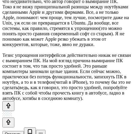
что неудивительно, что автор говорит о вымирание ПК.
Токо я не вижу принципиальной разницы между ноутбуками
сделанными Apple и другими фирмами. Все, а не только
Apple, понимают: чем проще, тем лучше, посмотрите даже на
Unix, уж если он превращается в Ubuntu. Да вообще, все
системы, как правило, стремятся к упрощению(это можно
понять просто сравнив современный софт со старым). Я не
понимаю как может Apple резко убежать в этом от
конкурентов, которые, тоже, явно не дураки.
Тезис упрощения интерфейсов действительно никак не связан
с вымиранием ПК. На мой взгляд причина вымирание ПК
состоит в том, что так просто удобней. Это раньше
компьютеры занимали целые здания. Если сейчас можно,
практически без потерь функциональности, запихнуть ПК в
ноутбук, а то и в телефон(читай в iPhone), то почему бы это не
сделать(ведь, как я говорил, это просто удобней, попробуйте
взять ПК с собой чтобы прочесть книгу в автобусе, ладно в
автобусе, хотябы в соседнюю комнату).