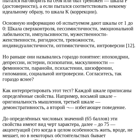
пытался наговорить на себя или был тревожен — шкала F
(достоверности), а если пытался соответствовать некоему
идеальному образу, то шкала K (коррекции).
Основную информацию об испытуемом дают шкалы от 1 до
0: Шкала сверхконтроля, пессимистичности, эмоциональной
лабильности, импульсивности, мужественности-
женственности, ригидности, тревожности,
индивидуалистичности, оптимистичности, интроверсии [12].
Но раньше они назывались гораздо понятнее: ипохондрии,
депрессии, истерии, психопатии, маскулинности —
феминности, паранойи, психастении, шизофрении,
гипомании, социальной интроверсии. Согласитесь, так
гораздо яснее?
Как интерпретировать этот тест? Каждой шкале приписаны
определённые свойства. Например, восьмой шкале –
оригинальность мышления, третьей шкале —
демонстративность, а второй ¬— избегающее поведение.
До определённых числовых значений (65 баллов) эти
свойства имеют вид черт характера, далее – до 75 —
акцентуаций (это когда в целом особенность жить, вроде, не
мешает, но в некоторых обстоятельствах бывает