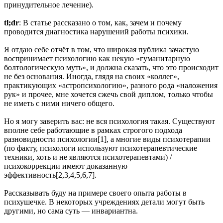
принудительное лечение).
tl;dr
: В статье рассказано о том, как, зачем и почему
проводится диагностика нарушений работы психики.
Я отдаю себе отчёт в том, что широкая публика зачастую
воспринимает психологию как некую «гуманитарную
болтологическую муть», и должна сказать, что это происходит
не без основания. Иногда, глядя на своих «коллег»,
практикующих «астропсихологию», разного рода «наложения
рук» и прочее, мне хочется сжечь свой диплом, только чтобы
не иметь с ними ничего общего.
Но я могу заверить вас: не вся психология такая. Существуют
вполне себе работающие в рамках строгого подхода
разновидности психологии[1], а многие виды психотерапии
(по факту, психологи используют психотерапевтические
техники, хоть и не являются психотерапевтами) /
психокоррекции имеют доказанную
эффективность[2,3,4,5,6,7].
Рассказывать буду на примере своего опыта работы в
психушечке. В некоторых учреждениях детали могут быть
другими, но сама суть — инвариантна.