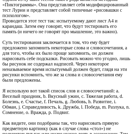
«Пиктограммы». Она представляет себя модифицированный
тест Лурии и представляет собой типичные «рисовашки с
психологом».
Проводится этот тест так: испытуемому дают лист A4 и
карандаш. Затем ему говорят, что будут тестировать его
память (и ничего не говорят про мышление, это важно).
Суть тестирования заключается в том, что ему будет
предложено запомнить некоторые слова и словосочетания, а
для того, чтобы их было проще запомнить, он должен
нарисовать себе подсказки. Рисовать можно что угодно, лишь
бы рисунок не содержал надписей. Через некоторое
неназываемое время испытуемый должен будет, глядя на эти
рисунки вспомнить, что же за слова и словосочетания ему
были предложены.
Я использую вот такой список слов и словосочетаний: a.
Веселый праздник, b. Вкусный ужин, c. Тяжелая работа, d.
Болезнь, e. Счастье, f. Печаль, g. Любовь, h. Развитие, i.
Обман, j. Справедливость, k. Дружба, l. Победа, m. Разлука, n.
Сомнение, o. Вражда, p. Подвиг.
Как видите, они подобраны так, что нарисовать прямую
предметную картинку (как в случае слова «стол») не
получится: тут так или иначе нужно лезть в ассоциации. Тем