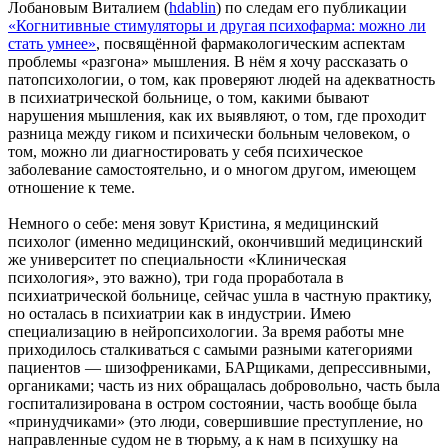
Лобановым Виталием (
hdablin
) по следам его публикации
«Когнитивные стимуляторы и другая психофарма: можно ли
стать умнее»
, посвящённой фармакологическим аспектам
проблемы «разгона» мышления. В нём я хочу рассказать о
патопсихологии, о том, как проверяют людей на адекватность
в психиатрической больнице, о том, какими бывают
нарушения мышления, как их выявляют, о том, где проходит
разница между гиком и психически больным человеком, о
том, можно ли диагностировать у себя психическое
заболевание самостоятельно, и о многом другом, имеющем
отношение к теме.
Немного о себе: меня зовут Кристина, я медицинский
психолог (именно медицинский, окончивший медицинский
же университет по специальности «Клиническая
психология», это важно), три года проработала в
психиатрической больнице, сейчас ушла в частную практику,
но осталась в психиатрии как в индустрии. Имею
специализацию в нейропсихологии. За время работы мне
приходилось сталкиваться с самыми разными категориями
пациентов — шизофрениками, БАРщиками, депрессивными,
органиками; часть из них обращалась добровольно, часть была
госпитализирована в остром состоянии, часть вообще была
«принудчиками» (это люди, совершившие преступление, но
направленные судом не в тюрьму, а к нам в психушку на