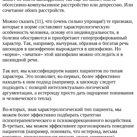
обсессивно-компульсивное расстройство или депрессию. Или
сочетание обоих расстройств.
Можно сказать [11], что (очень сильно упрощая!) те признаки,
которые в норме составляют характерологическую
особенность человека, основу его индивидуальности, в
болезни обостряются и приобретают гипертрофированный
характер. Так, например, вычурная, образная и богатая речь
шизоидов в шизофрении вырождается в шизофазию. Но
«корни», «зачатки» этой шизофазии можно отследить и в
шизоидной речи.
Так вот, мы классифицируем наших пациентов по типам
характера. Это позволяет, во-первых, более эффективно
находить к ним подход (например, к шизоиду следует
подходить с позиций интеллектуально-логической
аргументации, а истероиду просто дать ощущение понимания
и человеческого тепла).
Во-вторых, зная характерологический тип пациента, мы
можем более эффективно подбирать стратегии
психотерапевтического и психокоррекционного воздействия.
В-третьих, мы можем эффективнее прогнозировать поведение
пациентов (например, понимать, что истероид, весьма
вероятно, преувеличивает тяжесть своих симптомов).