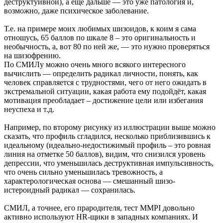
деструктуивной), а ещё дальше — это уже патология и,
возможно, даже психическое заболевание.
Т.е. на примере моих любимых шизоидов, к коим я сама
отношусь, 65 баллов по шкале 8 – это оригинальность и
необычность, а, вот 80 по ней же, — это нужно проверяться
на шизофрению.
По СМИЛу можно очень много всякого интересного
вычислить — определить радикал личности, понять, как
человек справляется с трудностями, чего от него ожидать в
экстремальной ситуации, какая работа ему подойдёт, какая
мотивация преобладает – достижение цели или избегания
неуспеха и т.д.
Например, по второму рисунку из иллюстрации выше можно
сказать, что профиль сгладился, несколько приблизившись к
идеальному (идеально-недостижимый профиль – это ровная
линия на отметке 50 баллов), видим, что снизился уровень
депрессии, что уменьшилась деструктивная импульсивность,
что очень сильно уменьшилась тревожность, а
характерологическая основа — смешанный шизо-
истероидный радикал — сохранилась.
СМИЛ, а точнее, его прародителя, тест MMPI довольно
активно используют HR-щики в западных компаниях. И