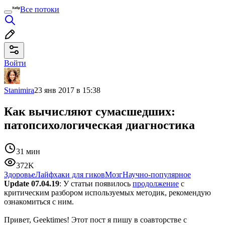
Все потоки
Войти
Stanimira
23 янв 2017 в 15:38
Как вычисляют сумасшедших:
патопсихологическая диагностика
31 мин
372K
Здоровье
Лайфхаки для гиков
Мозг
Научно-популярное
Update 07.04.19
: У статьи появилось
продолжение
с
критическим разбором используемых методик, рекомендую
ознакомиться с ним.
Привет, Geektimes! Этот пост я пишу в соавторстве с