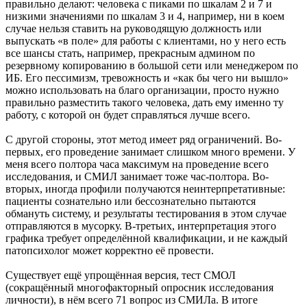
правильно делают: человека с пиками по шкалам 2 и 7 и
низкими значениями по шкалам 3 и 4, например, ни в коем
случае нельзя ставить на руководящую должность или
выпускать «в поле» для работы с клиентами, но у него есть
все шансы стать, например, прекрасным админом по
резервному копированию в большой сети или менеджером по
ИБ. Его пессимизм, тревожность и «как бы чего ни вышло»
можно использовать на благо организации, просто нужно
правильно разместить такого человека, дать ему именно ту
работу, с которой он будет справляться лучше всего.
С другой стороны, этот метод имеет ряд ограничений. Во-
первых, его проведение занимает слишком много времени. У
меня всего полтора часа максимум на проведение всего
исследования, и СМИЛ занимает тоже час-полтора. Во-
вторых, иногда профили получаются неинтерпретативные:
пациенты сознательно или бессознательно пытаются
обмануть систему, и результаты тестирования в этом случае
отправляются в мусорку. В-третьих, интерпретация этого
графика требует определённой квалификации, и не каждый
патопсихолог может корректно её провести.
Существует ещё упрощённая версия, тест СМОЛ
(сокращённый многофакторный опросник исследования
личности), в нём всего 71 вопрос из СМИЛа. В итоге