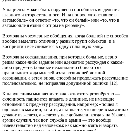
У пациента может быть нарушена способность выделения
главного и второстепенного. И на вопрос «что главное в
автомобиле» он ответит «то, что он белый» или «то, что в
автомобиле я ездил с отцом на рыбалку».
Возможны чрезмерные обобщения, когда больной не способен
вообще выделить отличия у разных групп объектов, и в
восприятии всё сливается в одну сплошную кашу.
Возможны соскальзывания, при которых больные, верно
решая какое-либо задание или адекватно рассуждая о каком-
либо предмете, больные неожиданно сбиваются с
правильного хода мыслей из-за возникшей ложной
ассоциации, а затем вновь способны продолжать рассуждение
последовательно, не исправляя допущенной ошибки [12].
К нарушениям мышления также относится резонёрство —
склонность пациентов впадать в длинные, не имеющие
отношения к предмету рассуждения, например: «пошёл я
однажды в магазин, кстати, а вы знаете, что двери в магазинах
делают из железа, а железо у нас добывали, когда я на Урале в
армии служил, так вот, служба в армии — это вообще
издевательство над человеком: как можно взять и забрать
пацана на два года и т.д.» (пример вымышлен).