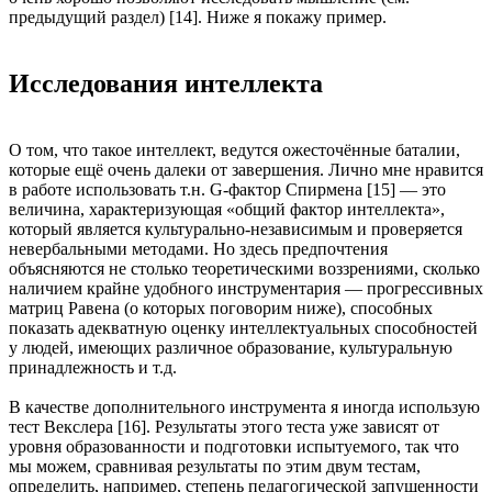
предыдущий раздел) [14]. Ниже я покажу пример.
Исследования интеллекта
О том, что такое интеллект, ведутся ожесточённые баталии,
которые ещё очень далеки от завершения. Лично мне нравится
в работе использовать т.н. G-фактор Спирмена [15] — это
величина, характеризующая «общий фактор интеллекта»,
который является культурально-независимым и проверяется
невербальными методами. Но здесь предпочтения
объясняются не столько теоретическими воззрениями, сколько
наличием крайне удобного инструментария — прогрессивных
матриц Равена (о которых поговорим ниже), способных
показать адекватную оценку интеллектуальных способностей
у людей, имеющих различное образование, культуральную
принадлежность и т.д.
В качестве дополнительного инструмента я иногда использую
тест Векслера [16]. Результаты этого теста уже зависят от
уровня образованности и подготовки испытуемого, так что
мы можем, сравнивая результаты по этим двум тестам,
определить, например, степень педагогической запущенности