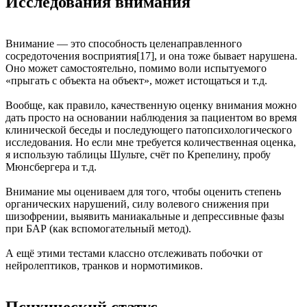
Исследования внимания
Внимание — это способность целенаправленного
сосредоточения восприятия[17], и она тоже бывает нарушена.
Оно может самостоятельно, помимо воли испытуемого
«прыгать с объекта на объект», может истощаться и т.д.
Вообще, как правило, качественную оценку внимания можно
дать просто на основании наблюдения за пациентом во время
клинической беседы и последующего патопсихологического
исследования. Но если мне требуется количественная оценка,
я использую таблицы Шульте, счёт по Крепелину, пробу
Мюнсбергера и т.д.
Внимание мы оцениваем для того, чтобы оценить степень
органических нарушений, силу волевого снижения при
шизофрении, выявить маниакальные и депрессивные фазы
при БАР (как вспомогательный метод).
А ещё этими тестами классно отслеживать побочки от
нейролептиков, транков и нормотимиков.
Психический статус