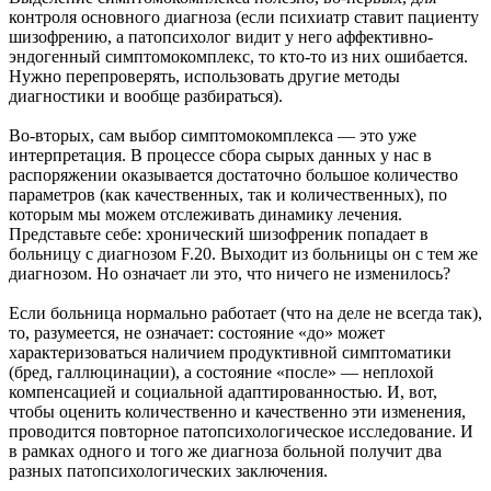
контроля основного диагноза (если психиатр ставит пациенту
шизофрению, а патопсихолог видит у него аффективно-
эндогенный симптомокомплекс, то кто-то из них ошибается.
Нужно перепроверять, использовать другие методы
диагностики и вообще разбираться).
Во-вторых, сам выбор симптомокомплекса — это уже
интерпретация. В процессе сбора сырых данных у нас в
распоряжении оказывается достаточно большое количество
параметров (как качественных, так и количественных), по
которым мы можем отслеживать динамику лечения.
Представьте себе: хронический шизофреник попадает в
больницу с диагнозом F.20. Выходит из больницы он с тем же
диагнозом. Но означает ли это, что ничего не изменилось?
Если больница нормально работает (что на деле не всегда так),
то, разумеется, не означает: состояние «до» может
характеризоваться наличием продуктивной симптоматики
(бред, галлюцинации), а состояние «после» — неплохой
компенсацией и социальной адаптированностью. И, вот,
чтобы оценить количественно и качественно эти изменения,
проводится повторное патопсихологическое исследование. И
в рамках одного и того же диагноза больной получит два
разных патопсихологических заключения.