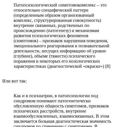
Патопсихологический симптомокомплекс – это
относительно специфический паттерн
(определенным образом организованный
комплекс, структурированная совокупность)
внутренне связанных, родственных по
происхождению (патогенезу) и механизмам
развития психологических феноменов
(симптомов) – признаков нарушения поведения,
эмоционального реагирования и познавательной
деятельности, несущих информацию об уровне
(глубине), объеме (тяжести) психического
поражения и некоторых его нозологических
характеристиках (диагностической «окраске») [8]
Или вот так:
Как и в психиатрии, в патопсихологии под
синдромом понимают патогенетически
обусловленную общность симптомов, признаков
психических расстройств, внутренне
взаимообусловленных, взаимосвязанных. В этом
заключается большая диагностическая значимость
синдромов по сравнению с симптомами. В