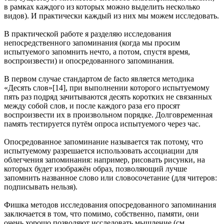
в рамках каждого из которых можно выделить несколько
видов). И практически каждый из них мы можем исследовать.
В практической работе я разделяю исследования
непосредственного запоминания (когда мы просим
испытуемого запомнить нечто, а потом, спустя время,
воспроизвести) и опосредованного запоминания.
В первом случае стандартом de facto является методика
«Десять слов»[14], при выполнении которого испытуемому
пять раз подряд зачитываются десять коротких не связанных
между собой слов, и после каждого раза его просят
воспроизвести их в произвольном порядке. Долговременная
память тестируется путём опроса испытуемого через час.
Опосредованное запоминание называется так потому, что
испытуемому разрешается использовать ассоциации для
облегчения запоминания: например, рисовать рисунки, на
которых будет изображён образ, позволяющий лучше
запомнить названное слово или словосочетание (для читеров:
подписывать нельзя).
Фишка методов исследования опосредованного запоминания
заключается в том, что помимо, собственно, памяти, они
очень хорошо позволяют исследовать мышление (см.