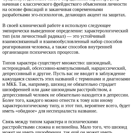
начиная с классического фрейдисткого объяснения личности
на основе фиксаций и заканчивая современными
разработками эго-психологов, делающих акцент на защитах.
В своей клинической работе я использую следующее
эмпирически выведенное определение: характерологический
тип (или личностный радикал) — это устойчивый
взаимосвязанный и взаимообусловленный набор способов
реагирования человека, а также способов внутренней
организации психических процессов.
Типов характера существует множество: шизоидный,
истероидный, обсессивно-компульсивный, нарциссический,
депрессивный и другие. Пусть вас не вводит в заблуждение
кажущаяся схожесть этих названий с терминами и диагнозами
и МКБ. Так, например, шизоид не обязательно страдает
шизофренией или даже шизоидным расстройством, а
депрессивный человек не обязательно находится в депрессии.
Более того, каждого можно отнести к тому или иному
характерологическому типу, и этот тип, вероятнее всего, будет
иметь «обидное» для неспециалиста название.
Связь между типом характера и психическими
расстройствами сложна и нелинейна. Мало того, что шизоид
может не иметь шизофрении, так ещё он может иметь