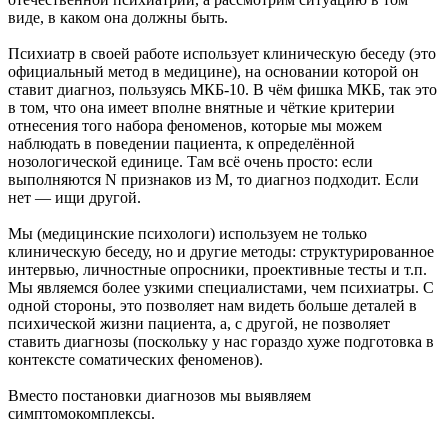
виде, в каком она должны быть.
Психиатр в своей работе использует клиническую беседу (это
официальный метод в медицине), на основании которой он
ставит диагноз, пользуясь МКБ-10. В чём фишка МКБ, так это
в том, что она имеет вполне внятные и чёткие критерии
отнесения того набора феноменов, которые мы можем
наблюдать в поведении пациента, к определённой
нозологической единице. Там всё очень просто: если
выполняются N признаков из M, то диагноз подходит. Если
нет — ищи другой.
Мы (медицинские психологи) используем не только
клиническую беседу, но и другие методы: структурированное
интервью, личностные опросники, проективные тесты и т.п.
Мы являемся более узкими специалистами, чем психиатры. С
одной стороны, это позволяет нам видеть больше деталей в
психической жизни пациента, а, с другой, не позволяет
ставить диагнозы (поскольку у нас гораздо хуже подготовка в
контексте соматических феноменов).
Вместо постановки диагнозов мы выявляем
симптомокомплексы.