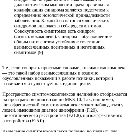
диагностическом мышлении врача правильная
квалификация синдрома является подступом к
определению нозологической принадлежности
заболевания. Каждый из патопсихологических
синдромов включает в себя ряд симптомов.
Совокупность симптомов есть синдром
(симптомокомплекс). Синдром – обусловленное
общим патогенезом устойчивое сочетание
взаимосвязанных позитивных и негативных
симптомов [9]
Т.е., если говорить простыми словами, то симптомокомплекс
— это такой набор взаимосвязанных и взаимно
обусловленных искажений в работе психики, который
развивается и существует как единое целое.
Пространство симптомокомплексов нелинейно отображается
на пространство диагнозов по МКБ-10. Так, например,
шизофренический симптомокомплекс может наблюдаться у
людей, имеющими диагноз шизофрении (F.20),
шизотипического расстройства (F21.8), шизоаффективного
расстройства (F25.0).
Выделение симптомокомплекса полезно, во-первых, для