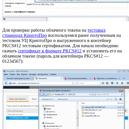
Для проверки работы облачного токена на
тестовых
страницах КриптоПро
воспользуемся ранее полученным на
тестовом УЦ КриптоПро и выгруженного в контейнер
PKCS#12 тестовым сертификатом. Для начала необходимо
скачать
сертификат в формате PKCS#12
и установить его на
облачном токене (пароль для контейнера PKCS#12 —
01234567):