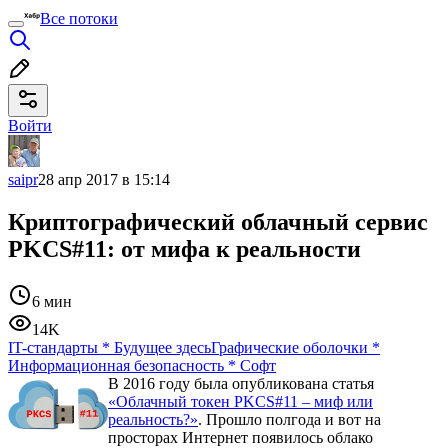
Все потоки
Войти
saipr
28 апр 2017 в 15:14
Криптографический облачный сервис
PKCS#11: от мифа к реальности
6 мин
14K
IT-стандарты
*
Будущее здесь
Графические оболочки
*
Информационная безопасность
*
Софт
В 2016 году была опубликована статья
«Облачный токен PKCS#11 – миф или
реальность?»
. Прошло полгода и вот на
просторах Интернет появилось облако