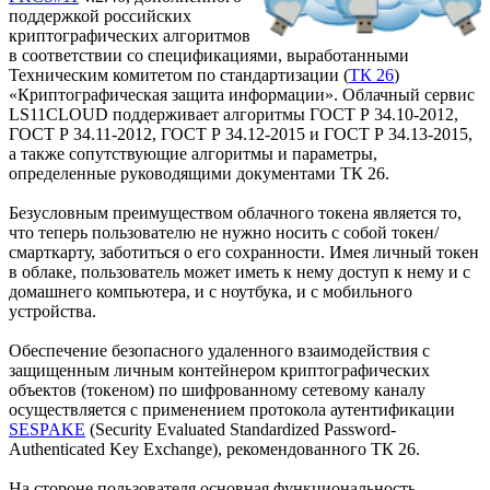
поддержкой российских
криптографических алгоритмов
в соответствии со спецификациями, выработанными
Техническим комитетом по стандартизации (
ТК 26
)
«Криптографическая защита информации». Облачный сервис
LS11CLOUD поддерживает алгоритмы ГОСТ Р 34.10-2012,
ГОСТ Р 34.11-2012, ГОСТ Р 34.12-2015 и ГОСТ Р 34.13-2015,
а также сопутствующие алгоритмы и параметры,
определенные руководящими документами ТК 26.
Безусловным преимуществом облачного токена является то,
что теперь пользователю не нужно носить с собой токен/
смарткарту, заботиться о его сохранности. Имея личный токен
в облаке, пользователь может иметь к нему доступ к нему и с
домашнего компьютера, и с ноутбука, и с мобильного
устройства.
Обеспечение безопасного удаленного взаимодействия с
защищенным личным контейнером криптографических
объектов (токеном) по шифрованному сетевому каналу
осуществляется с применением протокола аутентификации
SESPAKE
(Security Evaluated Standardized Password-
Authenticated Key Exchange), рекомендованного ТК 26.
На стороне пользователя основная функциональность