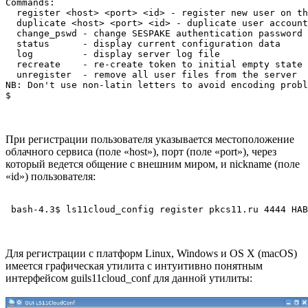
Commands:

  register <host> <port> <id> - register new user on th
  duplicate <host> <port> <id> - duplicate user account
  change_pswd - change SESPAKE authentication password

  status      - display current configuration data

  log         - display server log file

  recreate    - re-create token to initial empty state

  unregister  - remove all user files from the server

NB: Don't use non-latin letters to avoid encoding probl
$
При регистрации пользователя указывается местоположение
облачного сервиса (поле «host»), порт (поле «port»), через
который ведется общение с внешним миром, и nickname (поле
«id») пользователя:
 bash-4.3$ ls11cloud_config register pkcs11.ru 4444 HAB
Для регистрации c платформ Linux, Windows и OS X (macOS)
имеется графическая утилита с интуитивно понятным
интерфейсом guils11cloud_conf для данной утилиты: