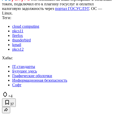
токен, подключил его к плагину госуслуг и оплатил
налоговую задолжность через
портал ГОСУСЛУГ
. OC —
Linux.
Теги:
cloud computing
pkcs11
firefox
thunderbird
kmail
pkcs12
Хабы:
IT-стандарты
Будущее здесь
Графические оболочки
Информационная безопасность
Софт
+4
37