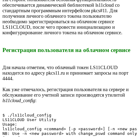
обеспечивается динамической библиотекой ls11cloud со
стандартным программным интерфейсом pkcs#11. Для
получения личного облачного токена пользователю
необходимо зарегистрироваться на облачном сервисе
LS11CLOUD, после чего провести инициализацию и
конфигурирование личного токена на облачном сервисе.
Регистрация пользователя на облачном сервисе
Для начала отметим, что облачный токен LS11CLOUD
находится по адресу pkcs11.ru и принимает запросы на порт
4444.
Как уже отмечалось, регистрация пользователя на сервере и
обслуживание его учетной записи производятся утилитой
ls11cloud_config
:
$ ./ls11cloud_config 

LS11CLOUD User Utility

Usage:

ls11cloud_config <command> [-p <password>] [-n <new pas
NB: Use -n <new password> with change_pswd command only