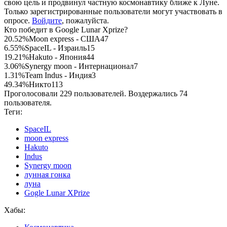
свою цель и продвинул частную космонавтику ближе к Луне.
Только зарегистрированные пользователи могут участвовать в
опросе.
Войдите
, пожалуйста.
Кто победит в Google Lunar Xprize?
20.52%
Moon express - США
47
6.55%
SpaceIL - Израиль
15
19.21%
Hakuto - Япония
44
3.06%
Synergy moon - Интернационал
7
1.31%
Team Indus - Индия
3
49.34%
Никто
113
Проголосовали 229 пользователей. Воздержались 74
пользователя.
Теги:
SpaceIL
moon express
Hakuto
Indus
Synergy moon
лунная гонка
луна
Gogle Lunar XPrize
Хабы: