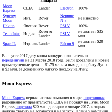
аппарата
Moon
США
Lander
Electron
100%
Express
Synergy
Neptune
Инт.
Rover
не известно
Moon
N-8
Hakuto
Япония
Rover
PSLV
100%
Rover &
не хватает $35
Team Intus
Индия
PSLV
Lander
млн.
не хватает $20
SpaceIL
Израиль
Lander
Falcon 9
млн.
В августе 2017 дату конца конкурса окончательно
передвинули
на 31 Марта 2018 года. Были добавлены и новые
промежуточные цели — $1.75 млн. за выход на орбиту Луны
и $3 млн. за доказанную мягкую посадку на Луну.
Moon Express
Moon Express
первая частная компания в мире,
получившая
разрешение от правительства США на посадку на Луне. Moon
Express
получила
$20 млн. долларов в январе 2017, которых
должно хватить на доработки и на запуск. Планы у компании