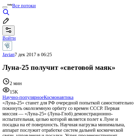
Все потоки
Войти
Javian
7 дек 2017 в 06:25
Луна-25 получит «световой маяк»
2 мин
15K
Научно-популярное
Космонавтика
«Луна-25» станет для РФ очередной попыткой самостоятельно
покинуть околоземную орбиту со времен СССР. Первая
миссия — «Луна-25» (Луна-Глоб) демонстрационно-
испытательная, целью которой является полет к Луне и
посадка на её поверхность. Научная нагрузка минимальна,
аппарат послужит отработке систем дальней космической
связи, управления и посадки. Успех продемонстрирует