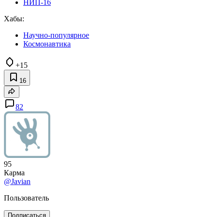
НИП-16
Хабы:
Научно-популярное
Космонавтика
+15
16
82
95
Карма
@Javian
Пользователь
Подписаться