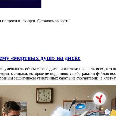
и попросили скидки. Осталось выбрать!
лему «мертвых душ» на диске
 уменьшить объём своего диска и жестоко покарать всех, кто п
 удалить снимки, которые не подчиняются абстракции файлов во
 грозным защитником угнетённых бабуль из бухгалтерии, в клет