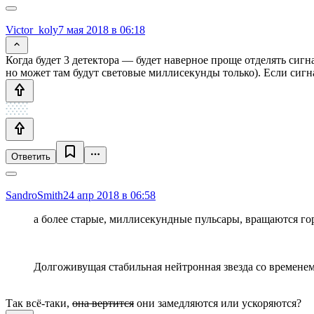
Victor_koly
7 мая 2018 в 06:18
Когда будет 3 детектора — будет наверное проще отделять сиг
но может там будут световые миллисекунды только). Если сигн
Ответить
SandroSmith
24 апр 2018 в 06:58
а более старые, миллисекундные пульсары, вращаются го
Долгоживущая стабильная нейтронная звезда со времене
Так всё-таки,
она вертится
они замедляются или ускоряются?