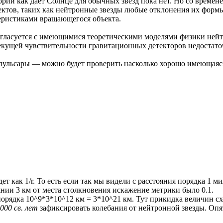
ии как дает Солнце для обычных звезд пока нет. Но со времене
ктов, таких как нейтронные звезды любые отклонения их формы
еристиками вращающегося объекта.
 согласуется с имеющимися теоретическими моделями физики нейт
екущей чувствительности гравитационных детекторов недостаточ
 пульсары — можно будет проверить насколько хорошо имеющаяс
дет как 1/r. То есть если так мы видели с расстояния порядка 1 
янии 3 км от места столкновения искажение метрики было 0.1.
орядка 10^9*3*10^12 км = 3*10^21 км. Тут прикидка величин сх
000 св. лет
зафиксировать колебания от нейтронной звезды. Опя