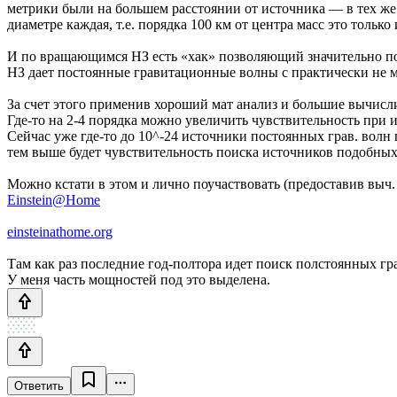
метрики были на большем расстоянии от источника — в тех же
диаметре каждая, т.е. порядка 100 км от центра масс это тол
И по вращающимся НЗ есть «хак» позволяющий значительно пов
НЗ дает постоянные гравитационные волны с практически не м
За счет этого применив хороший мат анализ и большие вычисл
Где-то на 2-4 порядка можно увеличить чувствительность при 
Сейчас уже где-то до 10^-24 источники постоянных грав. вол
тем выше будет чувствительность поиска источников подобных
Можно кстати в этом и лично поучаствовать (предоставив выч.
Einstein@Home
einsteinathome.org
Там как раз последние год-полтора идет поиск полстоянных гра
У меня часть мощностей под это выделена.
Ответить