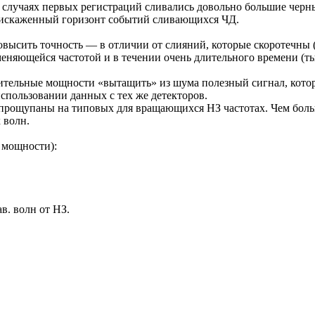
 случаях первых регистраций сливались довольно большие черны
ько искаженный горизонт событий сливающихся ЧД.
ысить точность — в отличии от слияний, которые скоротечны (
еняющейся частотой и в течении очень длительного времени (ты
ительные мощности «вытащить» из шума полезный сигнал, котор
использовании данных с тех же детекторов.
н прощупаны на типовых для вращающихся НЗ частотах. Чем бол
 волн.
 мощности):
в. волн от НЗ.