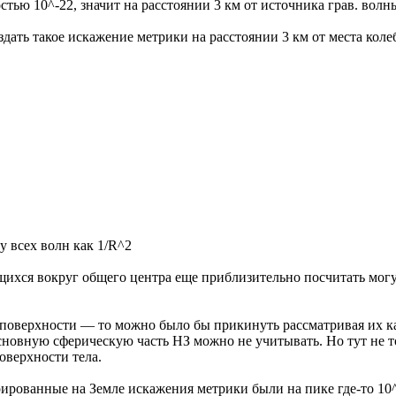
тью 10^-22, значит на расстоянии 3 км от источника грав. вол
здать такое искажение метрики на расстоянии 3 км от места кол
у всех волн как 1/R^2
щихся вокруг общего центра еще приблизительно посчитать могу,
а поверхности — то можно было бы прикинуть рассматривая их 
основную сферическую часть НЗ можно не учитывать. Но тут не 
оверхности тела.
трированные на Земле искажения метрики были на пике где-то 10^