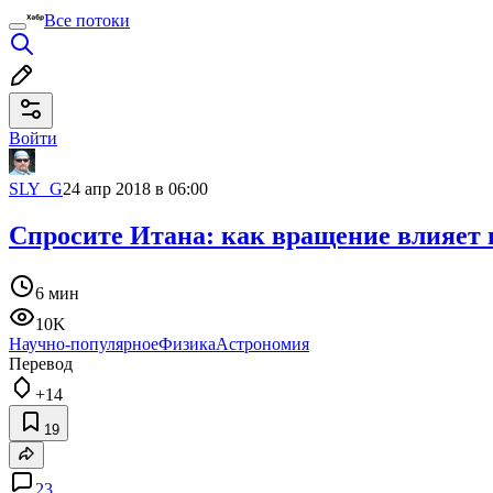
Все потоки
Войти
SLY_G
24 апр 2018 в 06:00
Спросите Итана: как вращение влияет 
6 мин
10K
Научно-популярное
Физика
Астрономия
Перевод
+14
19
23