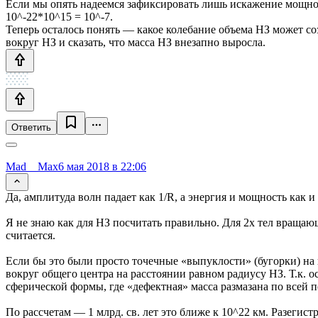
Если мы опять надеемся зафиксировать лишь искажение мощнос
10^-22*10^15 = 10^-7.
Теперь осталось понять — какое колебание объема НЗ может со
вокруг НЗ и сказать, что масса НЗ внезапно выросла.
Ответить
Mad__Max
6 мая 2018 в 22:06
Да, амплитуда волн падает как 1/R, а энергия и мощность как и 
Я не знаю как для НЗ посчитать правильно. Для 2х тел вращаю
считается.
Если бы это были просто точечные «выпуклости» (бугорки) н
вокруг общего центра на расстоянии равном радиусу НЗ. Т.к. 
сферической формы, где «дефектная» масса размазана по всей п
По рассчетам — 1 млрд. св. лет это ближе к 10^22 км. Разегис