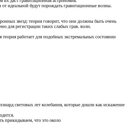
м их даст гравитационная астрономия.
 от идеальной будут порождать гравитационные волны.
ронных звезд: теория говорит, что они должны быть очень
но для регистрации таких слабых грав. волн.
я теория работает для подобных экстремальных состоянии
миллиард световых лет колебания, которые дошли как искажение
одится.
ть прикидываем, что это около