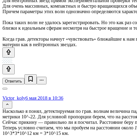
Для нейтронных звезд прямой экспериментальной проверки теор
Для очень массивных, компактных и быстро вращающихся объе
Причем параметры этих волн однозначно определяются характ
Пока таких волн не удалось зарегистрировать. Но это как раз
близки к идеальным сферам несмотря на быстрое вращение и т
Когда грав. детекторы начнут «чувствовать» ближайшие к нам
материи как в нейтронных звездах.
Ответить
Victor_koly
6 мая 2018 в 10:36
Насколько я понял, детектируемая по грав. волнам величина па
метрики 10^-22. Для условной пропорции берем, что на рассто
Сейчас прикину — правильно ли я посчитал. Расстояние беру п
Теперь условно считаем, что мы пробуем на расстоянии около
1
10^3*3*10^12 км = 3*10^15 км.