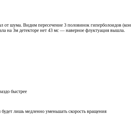
нал от шума. Видим пересечение 3 половинок гиперболоидов (ко
ала на 3м детекторе нет 43 мс — наверное флуктуация вышла.
раздо быстрее
м будет лишь медленно уменьшать скорость вращения