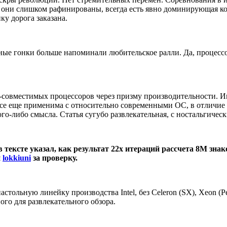
 они слишком рафинированы, всегда есть явно доминирующая ко
у дорога заказана.
орные гонки больше напоминали любительское ралли. Да, процесс
-совместимых процессоров через призму производительности. Им
о все еще применима с относительно современными ОС, в отличие 
акого-либо смысла. Статья сугубо развлекательная, с ностальгиче
в тексте указал, как результат 22х итераций рассчета 8М знак
и
lokkiuni
за проверку.
астольную линейку производства Intel, без Celeron (SX), Xeon (P
ого для развлекательного обзора.