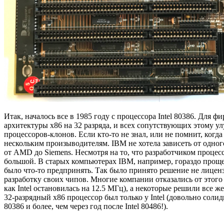
Итак, началось все в 1985 году с процессора Intel 80386. Для 
архитектуры х86 на 32 разряда, и всех сопутствующих этому у
процессоров-клонов. Если кто-то не знал, или не помнит, ког
нескольким произыводителям. IBM не хотела зависеть от одног
от AMD до Siemens. Несмотря на то, что разработчиком процессо
большой. В старых компьютерах IBM, например, гораздо проще
было что-то предпринять. Так было принято решение не лицен
разработку своих чипов. Многие компании отказались от этого 
как Intel остановилась на 12.5 МГц), а некоторые решили все ж
32-разрядный х86 процессор был только у Intel (довольно солид
80386 и более, чем через год после Intel 80486!).