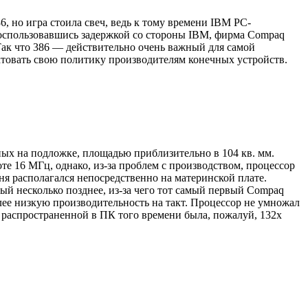
6, но игра стоила свеч, ведь к тому времени IBM PC-
оспользовавшись задержкой со стороны IBM, фирма Compaq
 Так что 386 — действительно очень важный для самой
товать свою политику производителям конечных устройств.
ных на подложке, площадью приблизительно в 104 кв. мм.
оте 16 МГц, однако, из-за проблем с производством, процессор
я располагался непосредственно на материнской плате.
ый несколько позднее, из-за чего тот самый первый Compaq
лее низкую производительность на такт. Процессор не умножал
й распространенной в ПК того времени была, пожалуй, 132х