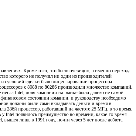
правлениях. Кроме того, что было очевидно, а именно перехода
ство которого не получил ни один из производителей
м из условий сделки было лицензирование процессора
процессоров с 8088 по 80286 производили множество компаний,
 несла Intel, доля компании на рынке была далеко не самой
а финансовом состоянии комании, и руководству необходимо
онов должны были сами вкладывать деньги и время в
ла 286й процессор, работавший на частоте 25 МГц, в то время,
ь у Intel появилось преимущество во времени, какое-то время
l, вышел лишь в 1991 году, почти через 5 лет после дебюта