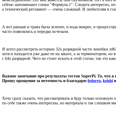
сейчас напоминают гонки "Формула-1". Следить интересно, но
а технический регламент — очень сложный. И любителям в гонк
А вот раньше и трава была зеленее, и вода мокрее, и процесс
часто появлялись и нередко исчезали.
Я хотел рассмотреть историю 32х разрядной части линейки х86
хотя и находится уже даже не на закате, а за терминатором, н
с 64х разрядной. Чего не стоит искать в этой статье, так это к
Важное замечание про результаты тестов SuperPi. То, что я 
Прошу прощения за неточность и благодарю
fedorro
,
keishi
Хочу сразу сказать, что рассматривать я буду только основную н
по себе также очень интересны, но материала и так слишком мн