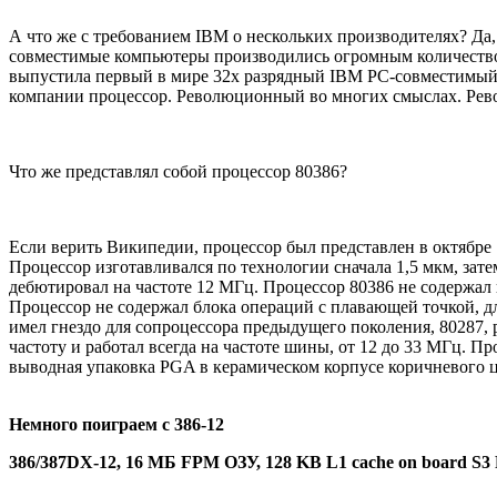
А что же с требованием IBM о нескольких производителях? Да, в
совместимые компьютеры производились огромным количество
выпустила первый в мире 32х разрядный IBM PC-совместимый ко
компании процессор. Революционный во многих смыслах. Рев
Что же представлял собой процессор 80386?
Если верить Википедии, процессор был представлен в октябре 
Процессор изготавливался по технологии сначала 1,5 мкм, зате
дебютировал на частоте 12 МГц. Процессор 80386 не содержал
Процессор не содержал блока операций с плавающей точкой, д
имел гнездо для сопроцессора предыдущего поколения, 80287, 
частоту и работал всегда на частоте шины, от 12 до 33 МГц. П
выводная упаковка PGA в керамическом корпусе коричневого ц
Немного поиграем с 386-12
386/387DX-12, 16 МБ FPM ОЗУ, 128 KB L1 cache on board S