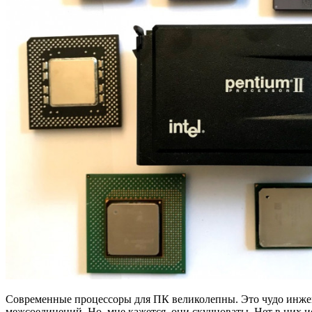
Современные процессоры для ПК великолепны. Это чудо инже
межсоединений. Но, мне кажется, они скучноваты. Нет в них 