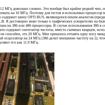
12 МГц довольно сложно. Это вообще был крайне редкий чип, он 
вать на 16 МГц. Поэтому для тестов я использовал процессор в 
 Она содержит шину OPTi BUS, являющуюся неким аналогом (пре
B. Я достоверно знаю только о графических ускорителях на баз
ана на 386 или 486 процессоры. В случае использования 386 в с
лата содержит синтезатор частоты, вместо съемных кварцев, испо
 он способен, это 20 МГц. Мне пришлось отпаять одну ногу микр
ный осциллятор на 24 МГц (386 делит внешнюю частоту на 2), чт
еляют его как 11.9 МГц.