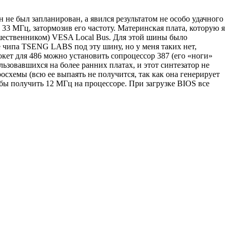
не был запланирован, а явился результатом не особо удачного
33 МГц, затормозив его частоту. Материнская плата, которую я
дшественником) VESA Local Bus. Для этой шины было
е чипа TSENG LABS под эту шину, но у меня таких нет,
окет для 486 можно установить сопроцессор 387 (его «ноги»
льзовавшихся на более ранних платах, и этот синтезатор не
осхемы (всю ее выпаять не получится, так как она генерирует
обы получить 12 МГц на процессоре. При загрузке BIOS все