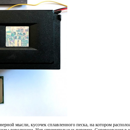
нерной мысли, кусочек сплавленного песка, на котором распо
искры революции. Нет стремительных перемен. Соревнования в 