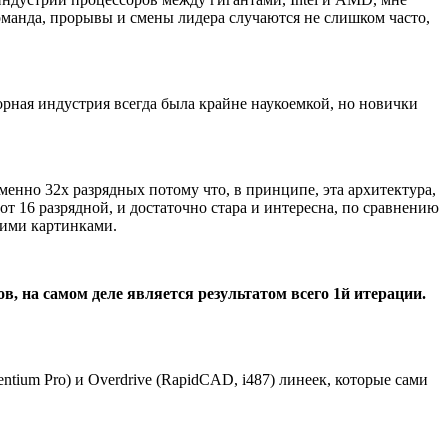
манда, прорывы и смены лидера случаются не слишком часто,
орная индустрия всегда была крайне наукоемкой, но новички
енно 32х разрядных потому что, в принципе, эта архитектура,
от 16 разрядной, и достаточно стара и интересна, по сравнению
скими картинками.
ов, на самом деле является результатом всего 1й итерации.
entium Pro) и Overdrive (RapidCAD, i487) линеек, которые сами