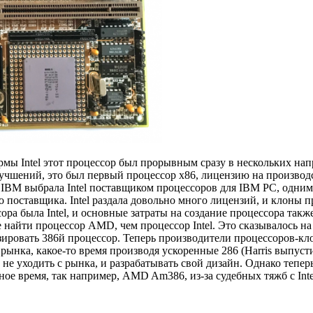
фирмы Intel этот процессор был прорывным сразу в нескольких на
лучшений, это был первый процессор х86, лицензию на производ
да IBM выбрала Intel поставщиком процессоров для IBM PC, одни
о поставщика. Intel раздала довольно много лицензий, и клоны 
ра была Intel, и основные затраты на создание процессора также
 найти процессор AMD, чем процессор Intel. Это сказывалось н
зировать 386й процессор. Теперь производители процессоров-кл
рынка, какое-то время производя ускоренные 286 (Harris выпусти
е не уходить с рынка, и разрабатывать свой дизайн. Однако тепер
ное время, так например, AMD Am386, из-за судебных тяжб с Inte