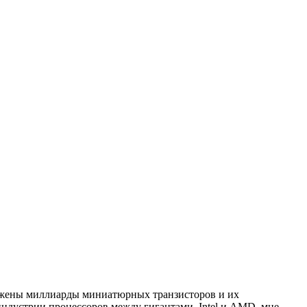
ложены миллиарды миниатюрных транзисторов и их
индустрии процессоров между гигантами, Intel и AMD, мне