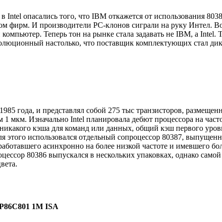
 Intel опасались того, что IBM откажется от использования 8038
м фирм. И производители PC-клонов сиграли на руку Интел. В
мпьютер. Теперь тон на рынке стала задавать не IBM, а Intel.
олюционный настолько, что поставщик комплектующих стал дик
1985 года, и представлял собой 275 тыс транзисторов, размещен
м 1 мкм. Изначально Intel планировала дебют процессора на част
 никакого кэша для команд или данных, общий кэш первого уровн
ля этого использовался отдельный сопроцессор 80387, выпущенн
работавшего асинхронно на более низкой частоте и имевшего бо
роцессор 80386 выпускался в нескольких упаковках, однако само
вета.
3 P86C801 1M ISA