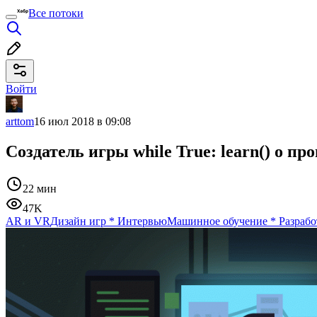
Все потоки
Войти
arttom
16 июл 2018 в 09:08
Создатель игры while True: learn() о 
22 мин
47K
AR и VR
Дизайн игр
*
Интервью
Машинное обучение
*
Разрабо