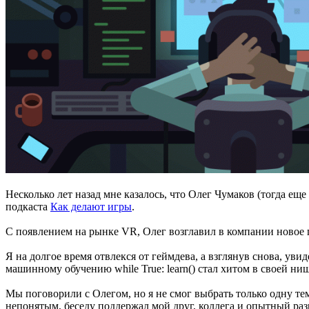
Несколько лет назад мне казалось, что Олег Чумаков (тогда е
подкаста
Как делают игры
.
С появлением на рынке VR, Олег возглавил в компании новое п
Я на долгое время отвлекся от геймдева, а взглянув снова, уви
машинному обучению while True: learn() стал хитом в своей ни
Мы поговорили с Олегом, но я не смог выбрать только одну т
непонятым, беседу поддержал мой друг, коллега и опытный ра