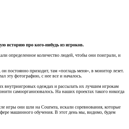
ую историю про кого-нибудь из игроков.
скали определенное количество людей, чтобы они поиграли, и
 он постоянно приходит, там «погладь меня», в монитор лезет.
л эту фотографию, с нее все и началось.
ных внутриигровых одеждах и рассылать их лучшим игрокам
мьюнити самоорганизовалось. На наших проектах такого никогда
сле игры они шли на Coursera, искали соревнования, которые
 сфере машинного обучения. В этот день мы, видимо, будем