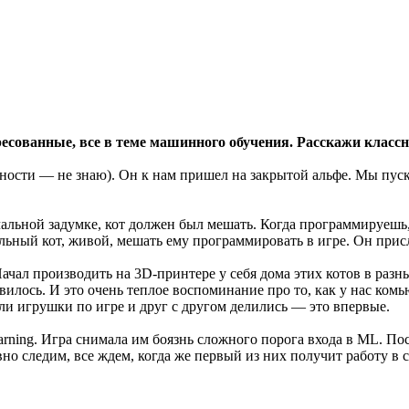
есованные, все в теме машинного обучения. Расскажи классн
альности — не знаю). Он к нам пришел на закрытой альфе. Мы пу
ачальной задумке, кот должен был мешать. Когда программируешь,
ьный кот, живой, мешать ему программировать в игре. Он присла
ачал производить на 3D-принтере у себя дома этих котов в раз
авилось. И это очень теплое воспоминание про то, как у нас ко
ли игрушки по игре и друг с другом делились — это впервые.
arning. Игра снимала им боязнь сложного порога входа в ML. По
вно следим, все ждем, когда же первый из них получит работу в