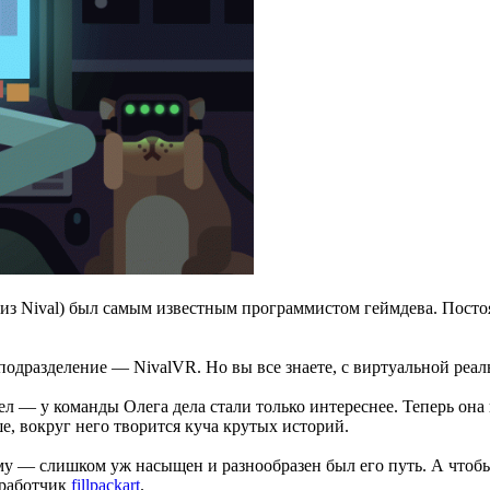
ще из Nival) был самым известным программистом геймдева. Пост
одразделение — NivalVR. Но вы все знаете, с виртуальной реаль
дел — у команды Олега дела стали только интереснее. Теперь она
ше, вокруг него творится куча крутых историй.
ему — слишком уж насыщен и разнообразен был его путь. А чтоб
зработчик
fillpackart
.