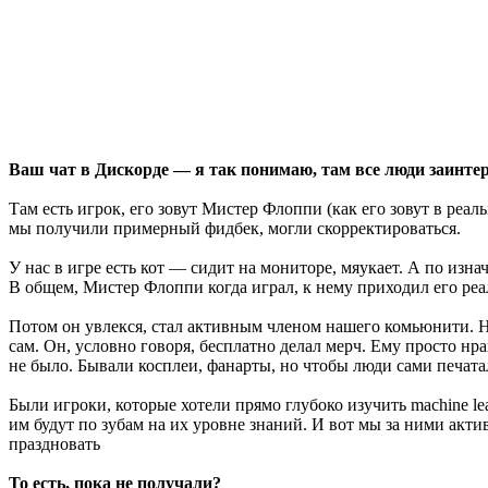
Ваш чат в Дискорде — я так понимаю, там все люди заинтер
Там есть игрок, его зовут Мистер Флоппи (как его зовут в ре
мы получили примерный фидбек, могли скорректироваться.
У нас в игре есть кот — сидит на мониторе, мяукает. А по изн
В общем, Мистер Флоппи когда играл, к нему приходил его реал
Потом он увлекся, стал активным членом нашего комьюнити. Н
сам. Он, условно говоря, бесплатно делал мерч. Ему просто нр
не было. Бывали косплеи, фанарты, но чтобы люди сами печата
Были игроки, которые хотели прямо глубоко изучить machine le
им будут по зубам на их уровне знаний. И вот мы за ними акти
праздновать
То есть, пока не получали?