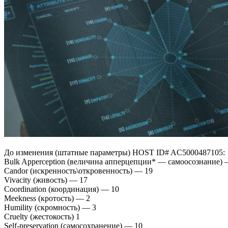
До изменения (штатные параметры) HOST ID# AC5000487105:
Bulk Apperception (величина апперцепции* — самоосознание) 
Candor (искренность\откровенность) — 19
Vivacity (живость) — 17
Coordination (координация) — 10
Meekness (кротость) — 2
Humility (скромность) — 3
Cruelty (жестокость) 1
Self-preservation (cамосохранение) — 10