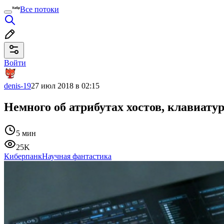
Все потоки
Войти
denis-19
27 июл 2018 в 02:15
Немного об атрибутах хостов, клавиатур
5 мин
25K
Киберпанк
Научная фантастика