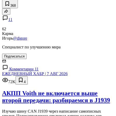
368
11
62
Карма
Игорь
@digore
Специалист по улучшению мира
Подписаться
Комментарии 11
ЕЖЕДНЕВНЫЙ ХАБР | 7 АВГ 2026
72K
4
АКПП Voith не включается выше
второй передачи: разбираемся в J1939
Изучаю шину CAN J1939 через написание самописных
утилит. Целенаправленно отключал датчик наддува для