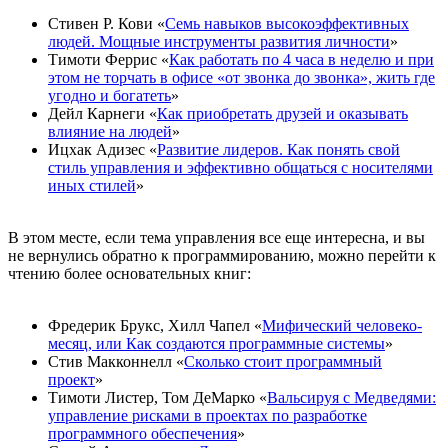
Стивен Р. Кови «
Семь навыков высокоэффективных
людей. Мощные инструменты развития личности
»
Тимоти Феррис «
Как работать по 4 часа в неделю и при
этом не торчать в офисе «от звонка до звонка», жить где
угодно и богатеть
»
Дейл Карнеги «
Как приобретать друзей и оказывать
влияние на людей
»
Ицхак Адизес «
Развитие лидеров. Как понять свой
стиль управления и эффективно общаться с носителями
иных стилей
»
В этом месте, если тема управления все еще интересна, и вы
не вернулись обратно к программированию, можно перейти к
чтению более основательных книг:
Фредерик Брукс, Хилл Чапел «
Мифический человеко-
месяц, или Как создаются программные системы
»
Стив Макконнелл «
Сколько стоит программный
проект
»
Тимоти Листер, Том ДеМарко «
Вальсируя с Медведями:
управление рисками в проектах по разработке
программного обеспечения
»