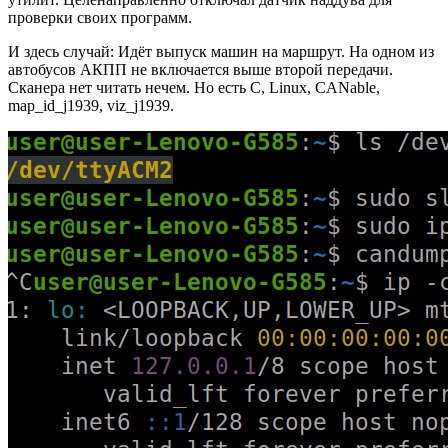
проверки своих программ.
И здесь случай: Идёт выпуск машин на маршрут. На одном из
автобусов АКПП не включается выше второй передачи.
Сканера нет читать нечем. Но есть C, Linux, CANable,
map_id_j1939, viz_j1939.