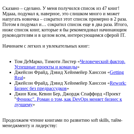
Сказано – сделано. У меня получился список из 47 книг!
Мдааа, подумал я, наверное, это слишком много и может
напугать новичка – сократил этот список примерно в 2 раза.
Потом я подумал и… сократил список еще в два раза. Итого,
ниже список книг, которые я бы рекомендовал начинающим
руководителям и в целом всем, интересующимся сферой IT.
Начинаем с легких и увлекательных книг:
Том ДеМарко, Тимоти Листер «
Человеческий фактор.
Успешные проекты и команды
»
Джейсон Фрайд, Дэвид Хейнмейер Ханссон «
Getting
Real
»
Джейсон Фрайд, Дэвид Хейнмейер Ханссон «
Rework:
Бизнес без предрассудков
»
Джин Ким, Кевин Бер, Джордж Спаффорд «Проект
"
Феникс". Роман о том, как DevOps меняет бизнес к
лучшему
»
Продолжаем чтение книгами по развитию soft skills, тайм-
менеджменту и лидерству: