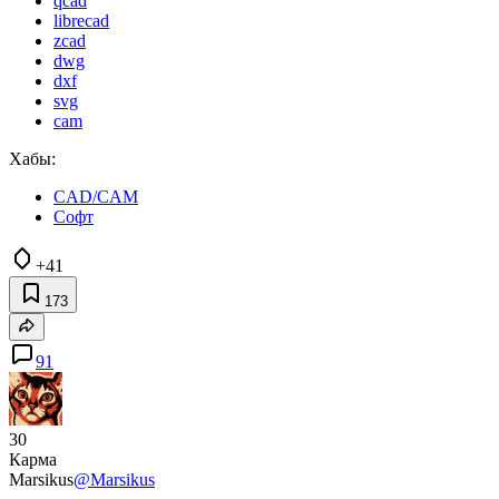
qcad
librecad
zcad
dwg
dxf
svg
cam
Хабы:
CAD/CAM
Софт
+41
173
91
30
Карма
Marsikus
@Marsikus