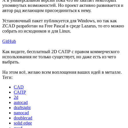
А в универсальной версии пока что не хватает некоторых
упомянутых возможностей. Но проект активно развивается и
автор рад желающим присоединиться к нему.
Установочный пакет публикуется для Windows, но так как
ZCAD разработан на Free Pascal в среде Lazarus, то его можно
собрать из исходников и для Linux.
GitHub
Как видите, бесплатный 2D САПР с правом коммерческого
использования не только существует, но даже есть из чего
выбрать.
На этом всё, желаю всем воплощения ваших идей в металле.
Теги:
CAD
САПР
2d
autocad
draftsight
nanocad
doublecad
solid edge