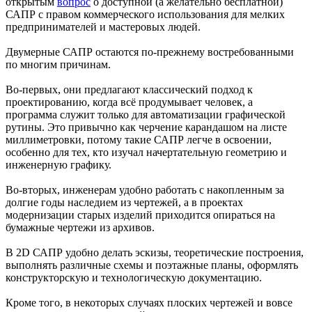
открытым
вопрос
о доступной (а желательно бесплатной)
САПР с правом коммерческого использования для мелких
предпринимателей и мастеровых людей.
Двумерные САПР остаются по-прежнему востребованными
по многим причинам.
Во-первых, они предлагают классический подход к
проектированию, когда всё продумывает человек, а
программа служит только для автоматизации графической
рутины. Это привычно как черчение карандашом на листе
миллиметровки, потому такие САПР легче в освоении,
особенно для тех, кто изучал начертательную геометрию и
инженерную графику.
Во-вторых, инженерам удобно работать с накопленным за
долгие годы наследием из чертежей, а в проектах
модернизации старых изделий приходится опираться на
бумажные чертежи из архивов.
В 2D САПР удобно делать эскизы, теоретические построения,
выполнять различные схемы и поэтажные планы, оформлять
конструкторскую и технологическую документацию.
Кроме того, в некоторых случаях плоских чертежей и вовсе