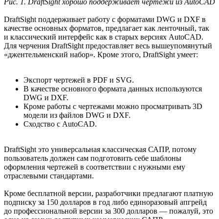
Рис. 1. DraftSight хорошо поддерживает чертежи из AutoCAD
DraftSight поддерживает работу с форматами DWG и DXF в
качестве основных форматов, предлагает как ленточный, так
и классический интерфейс как в старых версиях AutoCAD.
Для черчения DraftSight предоставляет весь вышеупомянутый
«джентельменский набор». Кроме этого, DraftSight умеет:
Экспорт чертежей в PDF и SVG.
В качестве основного формата данных используются
DWG и DXF.
Кроме работы с чертежами можно просматривать 3D
модели из файлов DWG и DXF.
Сходство с AutoCAD.
DraftSight это универсальная классическая САПР, потому
пользователь должен сам подготовить себе шаблоны
оформления чертежей в соответствии с нужными ему
отраслевыми стандартами.
Кроме бесплатной версии, разработчики предлагают платную
подписку за 150 долларов в год либо единоразовый апгрейд
до профессиональной версии за 300 долларов — пожалуй, это