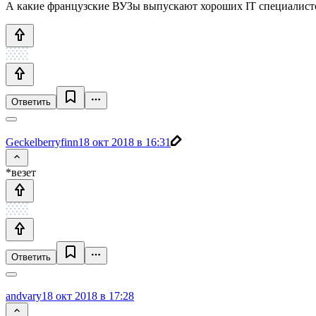
А какие французские ВУЗы выпускают хороших IT специалистов,
Ответить
Geckelberryfinn
18 окт 2018 в 16:31
*везет
Ответить
andvary
18 окт 2018 в 17:28