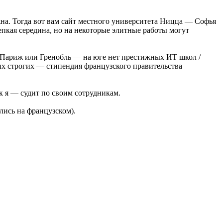
жна. Тогда вот вам сайт местного университета Ницца — Софья
репкая середина, но на некоторые элитные работы могут
в Париж или Гренобль — на юге нет престижных ИТ школ /
мых строгих — стипендия французского правительства
ак я — судит по своим сотрудникам.
лись на французском).