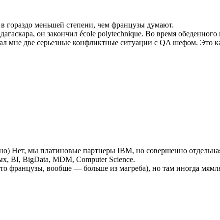
 в гораздо меньшей степени, чем французы думают.
аскара, он закончил école polytechnique. Во время обеденного 
дал мне две серьезные конфликтные ситуации с QA шефом. Это к
но) Нет, мы платиновые партнеры IBM, но совершенно отдельная
х, BI, BigData, MDM, Computer Science.
о французы, вообще — больше из магреба), но там иногда мямлят по