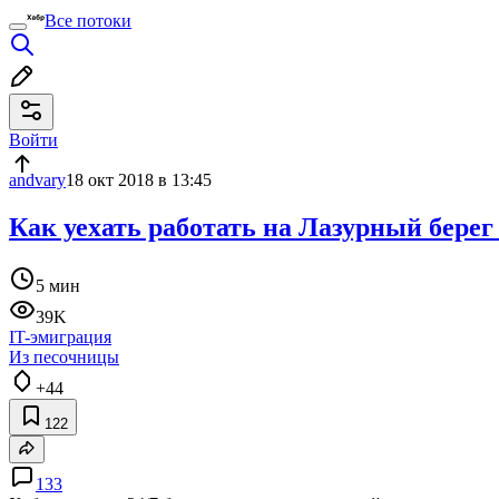
Все потоки
Войти
andvary
18 окт 2018 в 13:45
Как уехать работать на Лазурный берег
5 мин
39K
IT-эмиграция
Из песочницы
+44
122
133