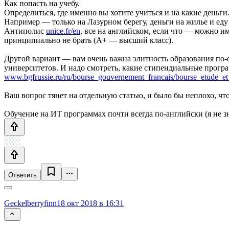
Как попасть на учебу.
Определиться, где именно вы хотите учиться и на какие деньги
Например — только на Лазурном берегу, деньги на жилье и еду
Антиполис
unice.fr/en
, все на английском, если что — можно им
принципиально не брать (A+ — высший класс).
Другой вариант — вам очень важна элитность образования по-
университетов. И надо смотреть, какие стипендиальные прогр
www.bgfrussie.ru/ru/bourse_gouvernement_francais/bourse_etude_et
Ваш вопрос тянет на отдельную статью, и было бы неплохо, что
Обучение на ИТ программах почти всегда по-английски (я не з
Ответить
Geckelberryfinn
18 окт 2018 в 16:31