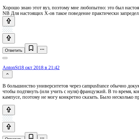
Хорошо знаю этот вуз, поэтому мне любопытно: это был настоя
NB Для настоящих Х-ов такое поведение практически запредель
Ответить
AntonSt
18 окт 2018 в 21:42
В большинство университетов через campusfrance обычно доку
чтобы подтянуть (или учить с нуля) французкий. В то время, к
кампусе, поэтому не могу конкретно сказать. Было несколько п