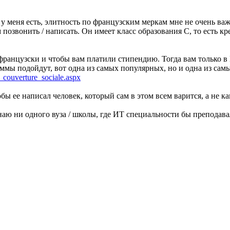
.
 у меня есть, элитность по французским меркам мне не очень ва
 позвонить / написать. Он имеет класс образования С, то есть к
французски и чтобы вам платили стипендию. Тогда вам только 
аммы подойдут, вот одна из самых популярных, но и одна из са
_couverture_sociale.aspx
бы ее написал человек, который сам в этом всем варится, а не к
наю ни одного вуза / школы, где ИТ специальности бы преподава