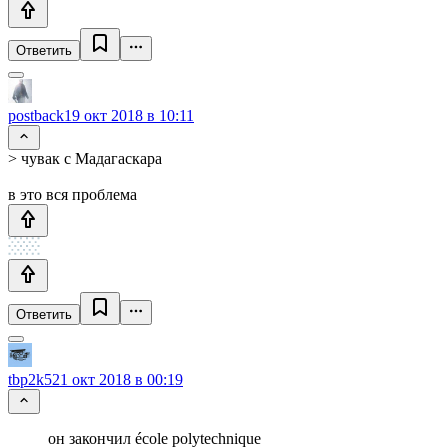
Ответить
postback
19 окт 2018 в 10:11
> чувак с Мадагаскара
в это вся проблема
Ответить
tbp2k5
21 окт 2018 в 00:19
он закончил école polytechnique