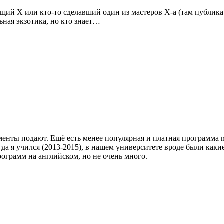
щий Х или кто-то сделавший один из мастеров Х-а (там публика
ная экзотика, но кто знает…
менты подают. Ещё есть менее популярная и платная программа 
огда я учился (2013-2015), в нашем университете вроде были как
рограмм на английском, но не очень много.