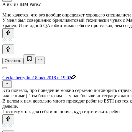
А вы из IBM Paris?
Мне кажется, что вуз вообще определяет хорошего специалиста
У меня был совершенно бриллиантовый технически чувак с Мадаг
храпел. И ни одной QA юбки мимо себя не пропускал, чем соз
Ответить
Geckelberryfinn
18 окт 2018 в 19:02
Это повезло, про поведение можно серьезно поговорить отдель
иже с ними). Тем более к нам — у нас больше интеграция данны
В целом к нам довольно много приходят ребят из ESTI (из тех кт
дальше.
Поэтому я так для себя и не понял, куда идти искать ребят