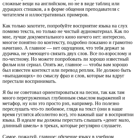
сложные вещи на английском, но не в виде таблиц или
дурацких стишков, а в форме общения преподавателя с
читателем и иллюстративных примеров.
Как только захотите, попробуйте восприятие языка на слух
помимо текста, но только не чистый аудиоматериал. Как по
мне, лучше документального кино ничего нет: интересно,
многое понятно по контексту, подробно показано и грамотно
начитано. А главное — нет ощущения, что тебя держат за
дурачка, не умеющего связать двух слов. Все по-взрослому и
по-честному. Но можете попробовать ли хорошо известный
фильм или сериал. Опять же, главное — чтобы вам хорошо
был известен контекст или перевод реплик. Не должно быть
«выпадающих» по смыслу фраз и слов, которые вы вдруг
перестали воспринимать.
Я бы не советовал ориентироваться на песни, так как там
много перегруженных глубинным смыслом выражений и
метафор, ну или это просто рэп, например. Но полезно
переслушать что-то любимое, глядя на текст (они в наше
время гуглятся абсолютно все), это важный шаг в восприятии
языка. В идеале вы должны перестать слышать «денег мало,
длинный шмель» в треках, которые регулярно слушаете.
Самое, пожалуй, главное: обучение языку в учебном