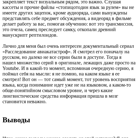
закрепляет текст визуальным рядом, это важно. Слушая
кассеты и прочие файлы «стопицотодин язык за рулем» вы не
имеете других зацепок, кроме аудиоряда, сами вынуждены
представлять себе предмет обсуждения, а видеоряд в фильме
делает работу за вас, помогая обучению: вот это трансмиссия,
это пчела, самец преследует самку, откопали древний
манускрипт рептилоидов.
Лично для меня был очень интересен документальный сериал
«Расследование авиакатастроф». Я смотрел его поначалу на
русском, но далеко не все серии были в доступе. Тогда я
нашел множество серий в оригинале, лежащих даже просто на
Youtube. И в какой-то момент, вспоминая очередную серию, я
поймал себя на мысли: я не помню, на каком языке я ее
смотрел! Вот он — тот самый момент, тот уровень восприятия
языка, когда понимание идет уже не на языковом, а каком-то
обще-понятийном смысловом уровне, и через какие
лингвистические средства информация пришла в мозг
становится неважно.
Выводы