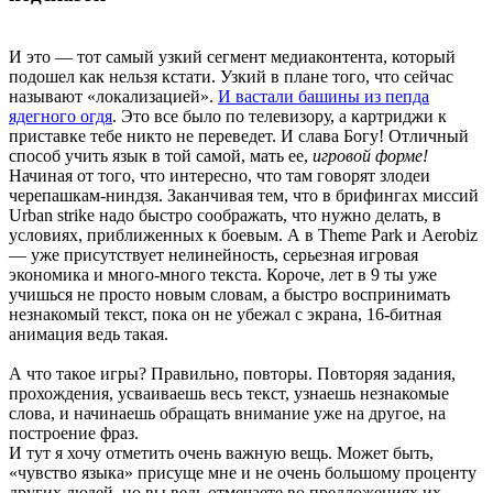
И это — тот самый узкий сегмент медиаконтента, который
подошел как нельзя кстати. Узкий в плане того, что сейчас
называют «локализацией».
И вастали башины из пепда
ядегного огдя
. Это все было по телевизору, а картриджи к
приставке тебе никто не переведет. И слава Богу! Отличный
способ учить язык в той самой, мать ее,
игровой форме!
Начиная от того, что интересно, что там говорят злодеи
черепашкам-ниндзя. Заканчивая тем, что в брифингах миссий
Urban strike надо быстро соображать, что нужно делать, в
условиях, приближенных к боевым. А в Theme Park и Aerobiz
— уже присутствует нелинейность, серьезная игровая
экономика и много-много текста. Короче, лет в 9 ты уже
учишься не просто новым словам, а быстро воспринимать
незнакомый текст, пока он не убежал с экрана, 16-битная
анимация ведь такая.
А что такое игры? Правильно, повторы. Повторяя задания,
прохождения, усваиваешь весь текст, узнаешь незнакомые
слова, и начинаешь обращать внимание уже на другое, на
построение фраз.
И тут я хочу отметить очень важную вещь. Может быть,
«чувство языка» присуще мне и не очень большому проценту
других людей, но вы ведь отмечаете во предложениях их