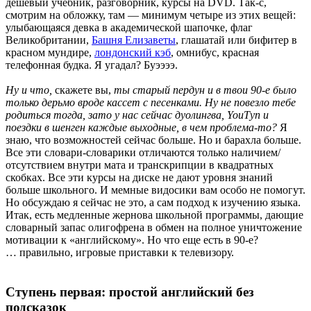
дешевый учебник, разговорник, курсы на DVD. Так-с,
смотрим на обложку, там — минимум четыре из этих вещей:
улыбающаяся девка в академической шапочке, флаг
Великобритании,
Башня Елизаветы
, глашатай или бифитер в
красном мундире,
лондонский кэб
, омнибус, красная
телефонная будка. Я угадал? Буээээ.
Ну и что,
скажете вы,
ты старый пердун и в твои 90-е было
только дерьмо вроде кассет с песенками. Ну не повезло тебе
родиться тогда, зато у нас сейчас дуолингва, YouТуп и
поездки в шенген каждые выходные, в чем проблема-то?
Я
знаю, что возможностей сейчас больше. Но и барахла больше.
Все эти словари-словарики отличаются только наличием/
отсутствием внутри мата и транскрипции в квадратных
скобках. Все эти курсы на диске не дают уровня знаний
больше школьного. И мемные видосики вам особо не помогут.
Но обсуждаю я сейчас не это, а сам подход к изучению языка.
Итак, есть медленные жернова школьной программы, дающие
словарный запас олигофрена в обмен на полное уничтожение
мотивации к «английскому». Но что еще есть в 90-е?
… правильно, игровые приставки к телевизору.
Ступень первая: простой английский без
подсказок