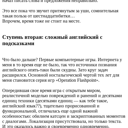
начал писать слова и предложения неправильно.
Это все пока что звучит притянутым за уши, сомнительная
такая польза от шестнадцатибитки…
Впрочем, время тоже не стоит на месте.
Ступень вторая: сложный английский с
подсказками
Что было дальше? Первые компьютерные игры. Интернета у
меня в то время еще не было, так что источники познания
английского опять-таки были скудны. Зато круг задач
расширился. Основной ностальгической чертой тех лет для
меня становится серия игр «Operation Flashpoint».
Опередившая свое время игра с открытым миром,
реалистичной моделью повреждений и ранений и десятками
единиц техники (десятками единиц — как тебе такое,
английский язык??), тщательно прорисованной и
функциональной, отличалась еще одной важной
особенностью: обилием катсцен и заскриптованных моментов
с диалогами. Локализация присутствовала, но только текста.
И это оказалось важно и своевременно одновременно.