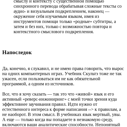
смыслу и контексту с существенной помощью
синхронного перевода обрабатывая сложные тексты со
аудио- и визуальным подкреплением, наконец —
окружение себя изучаемым языком, имея из
инструментов помощи только «родные» субтитры, а
затем и без них, только с возможностью повтора и
контекстного смыслового подкрепления.
Напоследок
Да, конечно, я слукавил, и не имею права говорить, что вырос
на одних компьютерных играх. Учебник Скультэ тоже не так
ужасен, если пользоваться им не как обязательной
программой, а одним из источников.
Все, что я хочу сказать — так это что «живой» язык и его
активный «реверс-инжиниринг» с моей точки зрения куда
эффективнее заучивания правил. Идти нужно от
естественного интереса к форме написания --> к правилам, а
не наоборот. В этом смысл. В учебниках язык мертвый, увы.
А еще — только когда вы попадаете в незнакомую среду,
включаются ваши аналитические способности. Непонятный