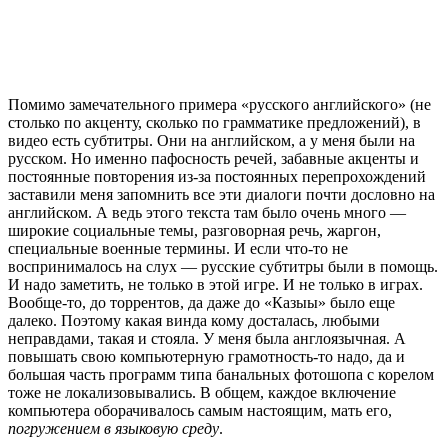
Помимо замечательного примера «русского английского» (не
столько по акценту, сколько по грамматике предложений), в
видео есть субтитры. Они на английском, а у меня были на
русском. Но именно пафосность речей, забавные акценты и
постоянные повторения из-за постоянных перепрохождений
заставили меня запомнить все эти диалоги почти дословно на
английском. А ведь этого текста там было очень много —
широкие социальные темы, разговорная речь, жаргон,
специальные военные термины. И если что-то не
воспринималось на слух — русские субтитры были в помощь.
И надо заметить, не только в этой игре. И не только в играх.
Вообще-то, до торрентов, да даже до «Казыы» было еще
далеко. Поэтому какая винда кому досталась, любыми
неправдами, такая и стояла. У меня была англоязычная. А
повышать свою компьютерную грамотность-то надо, да и
большая часть программ типа банальных фотошопа с корелом
тоже не локализовывались. В общем, каждое включение
компьютера оборачивалось самым настоящим, мать его,
погружением в языковую среду
.