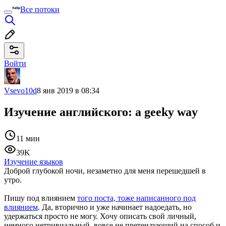
Все потоки
Войти
Vsevo10d
8 янв 2019 в 08:34
Изучение английского: a geeky way
11 мин
39K
Изучение языков
Доброй глубокой ночи, незаметно для меня перешедшей в
утро.
Пишу под влиянием
того поста, тоже написанного под
влиянием
. Да, вторично и уже начинает надоедать, но
удержаться просто не могу. Хочу описать свой личный,
немного нетривиальный, вовсе не претендующий на способ и