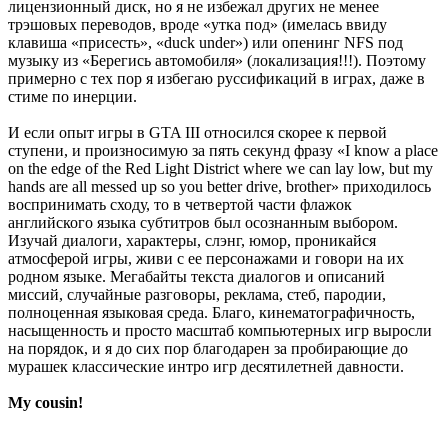
лицензионный диск, но я не избежал других не менее
трэшовых переводов, вроде «утка под» (имелась ввиду
клавиша «присесть», «duck under») или опенинг NFS под
музыку из «Берегись автомобиля» (локализация!!!). Поэтому
примерно с тех пор я избегаю руссификаций в играх, даже в
стиме по инерции.
И если опыт игры в GTA III относился скорее к первой
ступени, и произносимую за пять секунд фразу «I know a place
on the edge of the Red Light District where we can lay low, but my
hands are all messed up so you better drive, brother» приходилось
воспринимать сходу, то в четвертой части флажок
английского языка субтитров был осознанным выбором.
Изучай диалоги, характеры, слэнг, юмор, проникайся
атмосферой игры, живи с ее персонажами и говори на их
родном языке. Мегабайты текста диалогов и описаний
миссий, случайные разговоры, реклама, стеб, пародии,
полноценная языковая среда. Благо, кинематографичность,
насыщенность и просто масштаб компьютерных игр выросли
на порядок, и я до сих пор благодарен за пробирающие до
мурашек классические интро игр десятилетней давности.
My cousin!