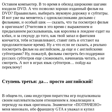
Оставим компьютер. В то время в обиход широкими шагами
входили DVD. А что позволял хорошо изданный фильм на
DVD? Прааавильно, выбирать звуковую дорожку и субтитры.
И вот уже вы меняетесь с одноклассниками дисками с
фильмами, и особый шик — сказать, что ты посмотрел фильм
в оригинале! (Учителям в это время с выражением и
придыханием рассказываешь, как королева в лондоне ездит на
кэбах, и за секунду до того, как твой запал и фантазия
кончается, тебя останавливают, ставят пять и отстают на
продолжительное время). Ну а что если не сказать, а реально
посмотреть фильм на английском, да еще и с английскими
субтитрами? Ну, пожалуй, фильмы смотреть без поддержки
русских субтитров еще сложновато, начинаешь читать, а не
смотреть. А вот в играх язык субтитров… пойду-ка
переключу!
Ступень третья: да… просто английский!
В общем-то, сама индустрия пиратства игр подталкивала
своим наплевательским отношением к локализации к
переходу на язык оригинала. Знаменитое «ПОТРАЧЕНО»
меня миновало, ибо франшизу GTA я уважал и купил