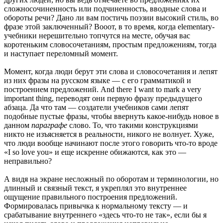
сложносочиненность или подчиненность, вводные слова и
обороты речи? Дано ли вам постичь поэзии высокий стиль, во
фразе этой заключенный? Вооот, в то время, когда elementary-
учебники нерешительно топчутся на месте, обучая вас
коротеньким словосочетаниям, простым предложениям, тогда
и наступает переломный момент.
Момент, когда люди берут эти слова и словосочетания и лепят
из них фразы на русском языке — с его грамматикой и
построением предложений. And there I want to mark a very
important thing, переводят они первую фразу предыдущего
абзаца. Да что там — создатели учебников сами лепят
подобные пустые фразы, чтобы ввернуть какое-нибудь новое в
данном
параграфе
слово. То, что такими конструкциями
никто не изъясняется в реальности, никого не волнует. Хуже,
что люди вообще начинают после этого говорить что-то вроде
«I so love you» и еще искренне обижаются, как это —
неправильно?
А видя на экране несложный по оборотам и терминологии, но
длинный и связный текст, я укреплял это внутреннее
ощущение правильного построения предложений.
Формировалась привычка к нормальному тексту — и
срабатывание внутреннего «здесь что-то не так», если бы я