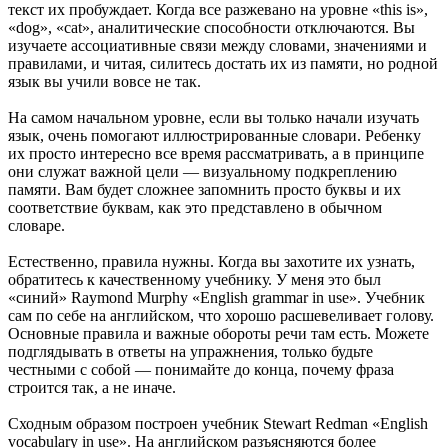
текст их пробуждает. Когда все разжевано на уровне «this is»,
«dog», «cat», аналитические способности отключаются. Вы
изучаете ассоциативные связи между словами, значениями и
правилами, и читая, силитесь достать их из памяти, но родной
язык вы учили вовсе не так.
На самом начальном уровне, если вы только начали изучать
язык, очень помогают иллюстрированные словари. Ребенку
их просто интересно все время рассматривать, а в принципе
они служат важной цели — визуальному подкреплению
памяти. Вам будет сложнее запомнить просто буквы и их
соответствие буквам, как это представлено в обычном
словаре.
Естественно, правила нужны. Когда вы захотите их узнать,
обратитесь к качественному учебнику. У меня это был
«синий» Raymond Murphy «English grammar in use». Учебник
сам по себе на английском, что хорошо расшевеливает голову.
Основные правила и важные обороты речи там есть. Можете
подглядывать в ответы на упражнения, только будьте
честными с собой — понимайте до конца, почему фраза
строится так, а не иначе.
Сходным образом построен учебник Stewart Redman «English
vocabulary in use». На английском разъясняются более