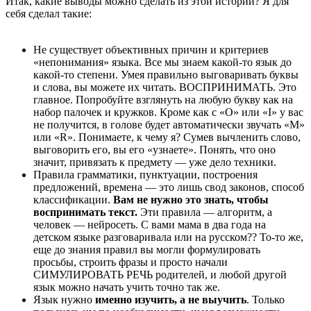
Итак, какие выводы можно сделать из этой истории? Я для
себя сделал такие:
Не существует объективных причин и критериев
«непонимания» языка. Все мы знаем какой-то язык до
какой-то степени. Умея правильно выговаривать буквы
и слова, вы можете их читать. ВОСПРИНИМАТЬ. Это
главное. Попробуйте взглянуть на любую букву как на
набор палочек и кружков. Кроме как с «O» или «I» у вас
не получится, в голове будет автоматически звучать «М»
или «R». Понимаете, к чему я? Сумев вычленить слово,
выговорить его, вы его «узнаете». Понять, что оно
значит, привязать к предмету — уже дело техники.
Правила грамматики, пунктуации, построения
предложений, времена — это лишь свод законов, способ
классификации.
Вам не нужно это знать, чтобы
воспринимать текст.
Эти правила — алгоритм, а
человек — нейросеть. С вами мама в два года на
детском языке разговаривала или на русском?? То-то же,
еще до знания правил вы могли формулировать
просьбы, строить фразы и просто начали
СИМУЛИРОВАТЬ РЕЧЬ родителей, и любой другой
язык можно начать учить точно так же.
Язык нужно
именно изучить, а не выучить
. Только