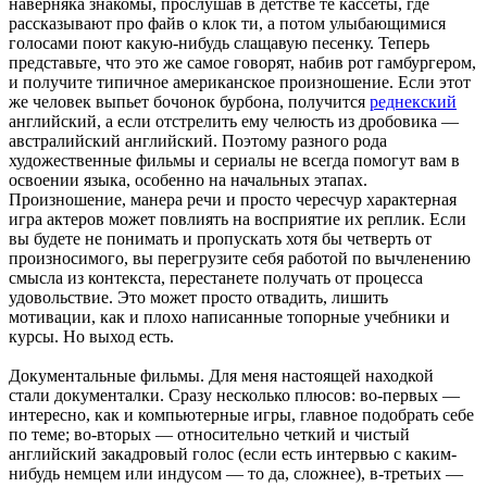
наверняка знакомы, прослушав в детстве те кассеты, где
рассказывают про файв о клок ти, а потом улыбающимися
голосами поют какую-нибудь слащавую песенку. Теперь
представьте, что это же самое говорят, набив рот гамбургером,
и получите типичное американское произношение. Если этот
же человек выпьет бочонок бурбона, получится
реднекский
английский, а если отстрелить ему челюсть из дробовика —
австралийский английский. Поэтому разного рода
художественные фильмы и сериалы не всегда помогут вам в
освоении языка, особенно на начальных этапах.
Произношение, манера речи и просто чересчур характерная
игра актеров может повлиять на восприятие их реплик. Если
вы будете не понимать и пропускать хотя бы четверть от
произносимого, вы перегрузите себя работой по вычленению
смысла из контекста, перестанете получать от процесса
удовольствие. Это может просто отвадить, лишить
мотивации, как и плохо написанные топорные учебники и
курсы. Но выход есть.
Документальные фильмы. Для меня настоящей находкой
стали документалки. Сразу несколько плюсов: во-первых —
интересно, как и компьютерные игры, главное подобрать себе
по теме; во-вторых — относительно четкий и чистый
английский закадровый голос (если есть интервью с каким-
нибудь немцем или индусом — то да, сложнее), в-третьих —