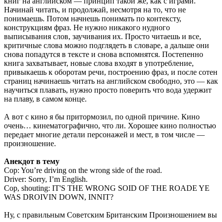
книг на английском — принцип такой же, как с играми.
Начинай читать, и продолжай, несмотря на то, что не
понимаешь. Потом начнешь понимать по контексту,
конструкциям фраз. Не нужно никакого нудного
выписывания слов, заучивания их. Просто читаешь и все,
критичные слова можно подглядеть в словаре, а дальше они
снова попадутся в тексте и снова вспомнятся. Постепенно
книга захватывает, новые слова входят в употребление,
привыкаешь к оборотам речи, построению фраз, и после сотен
страниц начинаешь читать на английском свободно, это — как
научиться плавать, нужно просто поверить что вода удержит
на плаву, в самом конце.
А вот с кино я бы притормозил, по одной причине. Кино
очень… кинематографично, что ли. Хорошее кино полностью
передает многие детали персонажей и мест, в том числе —
произношение.
Анекдот в тему
Cop: You’re driving on the wrong side of the road.
Driver: Sorry, I’m English.
Cop, shouting: IT'S THE WRONG SOID OF THE ROADE YE
WAS DROIVIN DOWN, INNIT?
Ну, с правильным Советским Британским Произношением вы