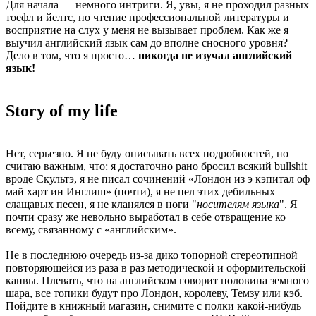
Для начала — немного интриги. Я, увы, я не проходил разных
тоефл и йелтс, но чтение профессиональной литературы и
восприятие на слух у меня не вызывает проблем. Как же я
выучил английский язык сам до вполне сносного уровня?
Дело в том, что я просто…
никогда не изучал английский
язык!
Story of my life
Нет, серьезно. Я не буду описывать всех подробностей, но
считаю важным, что: я достаточно рано бросил всякий bullshit
вроде Скультэ, я не писал сочинений «Лондон из э кэпитал оф
май харт ин Инглиш» (почти), я не пел этих дебильных
слащавых песен, я не кланялся в ноги "
носителям языка
". Я
почти сразу же невольно выработал в себе отвращение ко
всему, связанному с «английским».
Не в последнюю очередь из-за дико топорной стереотипной
повторяющейся из раза в раз методической и оформительской
канвы. Плевать, что на английском говорит половина земного
шара, все топики будут про Лондон, королеву, Темзу или кэб.
Пойдите в книжный магазин, снимите с полки какой-нибудь