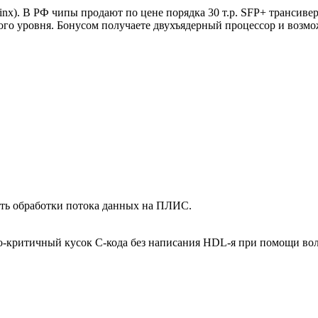
linx). В РФ чипы продают по цене порядка 30 т.р. SFP+ трансив
ого уровня. Бонусом получаете двухъядерный процессор и возм
сть обработки потока данных на ПЛИС.
критичный кусок С-кода без написания HDL-я при помощи волш