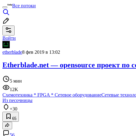
Все потоки
Войти
etherblade
8 фев 2019 в 13:02
Etherblade.net — opensource проект по
5 мин
12K
Схемотехника
*
FPGA
*
Сетевое оборудование
Сетевые технол
Из песочницы
+30
65
56