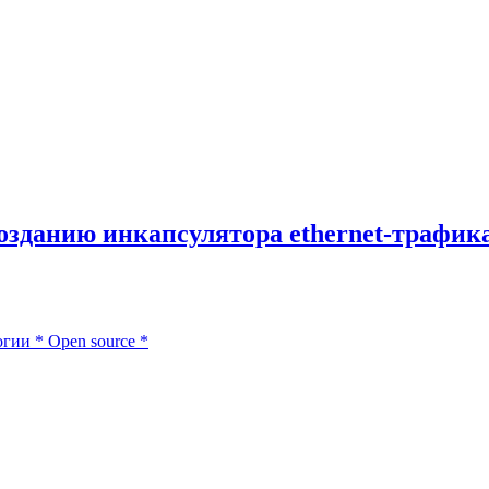
 созданию инкапсулятора ethernet-трафик
огии
*
Open source
*