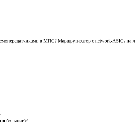
иемопередатчиками в МПС? Маршрутизатор с network-ASICs на 
?
нно
большие)?