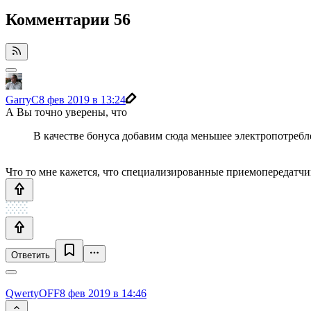
Комментарии
56
GarryC
8 фев 2019 в 13:24
А Вы точно уверены, что
В качестве бонуса добавим сюда меньшее электропотре
Что то мне кажется, что специализированные приемопередатчи
Ответить
QwertyOFF
8 фев 2019 в 14:46