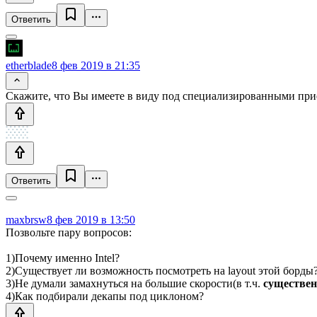
Ответить
etherblade
8 фев 2019 в 21:35
Скажите, что Вы имеете в виду под специализированными пр
Ответить
maxbrsw
8 фев 2019 в 13:50
Позвольте пару вопросов:
1)Почему именно Intel?
2)Существует ли возможность посмотреть на layout этой борды
3)Не думали замахнуться на большие скорости(в т.ч.
существе
4)Как подбирали декапы под циклоном?