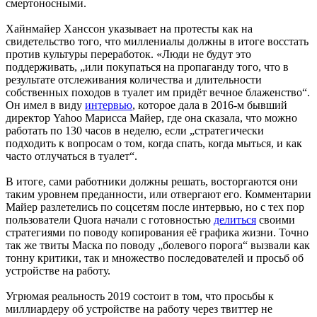
смертоносными.
Хайнмайер Ханссон указывает на протесты как на
свидетельство того, что миллениалы должны в итоге восстать
против культуры переработок. «Люди не будут это
поддерживать, „или покупаться на пропаганду того, что в
результате отслеживания количества и длительности
собственных походов в туалет им придёт вечное блаженство“.
Он имел в виду
интервью
, которое дала в 2016-м бывший
директор Yahoo Марисса Майер, где она сказала, что можно
работать по 130 часов в неделю, если „стратегически
подходить к вопросам о том, когда спать, когда мыться, и как
часто отлучаться в туалет“.
В итоге, сами работники должны решать, восторгаются они
таким уровнем преданности, или отвергают его. Комментарии
Майер разлетелись по соцсетям после интервью, но с тех пор
пользователи Quora начали с готовностью
делиться
своими
стратегиями по поводу копирования её графика жизни. Точно
так же твиты Маска по поводу „болевого порога“ вызвали как
тонну критики, так и множество последователей и просьб об
устройстве на работу.
Угрюмая реальность 2019 состоит в том, что просьбы к
миллиардеру об устройстве на работу через твиттер не