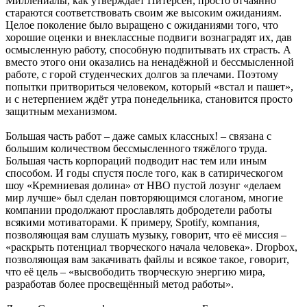
Миллениалы, как утверждает Питерсен, просто отчаянно
стараются соответствовать своим же высоким ожиданиям.
Целое поколение было выращено с ожиданиями того, что
хорошие оценки и внеклассные подвиги вознаградят их, дав
осмысленную работу, способную подпитывать их страсть. А
вместо этого они оказались на ненадёжной и бессмысленной
работе, с горой студенческих долгов за плечами. Поэтому
попытки притвориться человеком, который «встал и пашет»,
и с нетерпением ждёт утра понедельника, становится просто
защитным механизмом.
Большая часть работ – даже самых классных! – связана с
большим количеством бессмысленного тяжёлого труда.
Большая часть корпораций подводит нас тем или иным
способом. И годы спустя после того, как в сатирическогом
шоу «Кремниевая долина» от HBO пустой лозунг «делаем
мир лучше» был сделан повторяющимся слоганом, многие
компании продолжают прославлять добродетели работы
всякими мотиваторами. К примеру, Spotify, компания,
позволяющая вам слушать музыку, говорит, что её миссия –
«раскрыть потенциал творческого начала человека». Dropbox,
позволяющая вам закачивать файлы и всякое такое, говорит,
что её цель – «высвободить творческую энергию мира,
разработав более просвещённый метод работы».