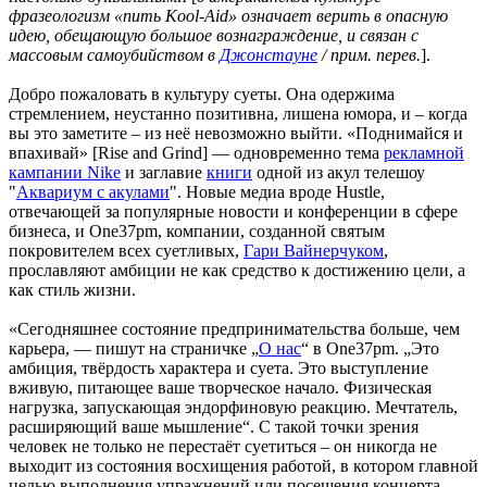
фразеологизм «пить Kool-Aid» означает верить в опасную
идею, обещающую большое вознаграждение, и связан с
массовым самоубийством в
Джонстауне
/ прим. перев.
].
Добро пожаловать в культуру суеты. Она одержима
стремлением, неустанно позитивна, лишена юмора, и – когда
вы это заметите – из неё невозможно выйти. «Поднимайся и
впахивай» [Rise and Grind] — одновременно тема
рекламной
кампании Nike
и заглавие
книги
одной из акул телешоу
"
Аквариум с акулами
". Новые медиа вроде Hustle,
отвечающей за популярные новости и конференции в сфере
бизнеса, и One37pm, компании, созданной святым
покровителем всех суетливых,
Гари Вайнерчуком
,
прославляют амбиции не как средство к достижению цели, а
как стиль жизни.
«Сегодняшнее состояние предпринимательства больше, чем
карьера, — пишут на страничке „
О нас
“ в One37pm. „Это
амбиция, твёрдость характера и суета. Это выступление
вживую, питающее ваше творческое начало. Физическая
нагрузка, запускающая эндорфиновую реакцию. Мечтатель,
расширяющий ваше мышление“. С такой точки зрения
человек не только не перестаёт суетиться – он никогда не
выходит из состояния восхищения работой, в котором главной
целью выполнения упражнений или посещения концерта