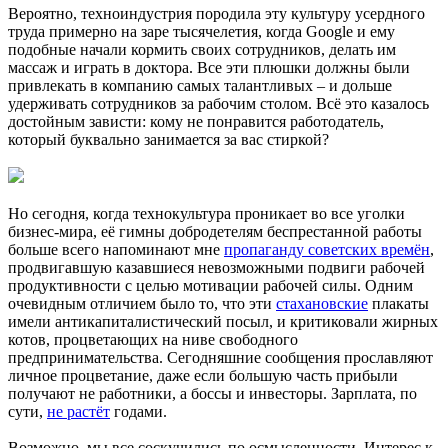
Вероятно, техноиндустрия породила эту культуру усердного
труда примерно на заре тысячелетия, когда Google и ему
подобные начали кормить своих сотрудников, делать им
массаж и играть в доктора. Все эти плюшки должны были
привлекать в компанию самых талантливых – и дольше
удерживать сотрудников за рабочим столом. Всё это казалось
достойным зависти: кому не понравится работодатель,
который буквально занимается за вас стиркой?
Но сегодня, когда технокультура проникает во все уголки
бизнес-мира, её гимны добродетелям беспрестанной работы
больше всего напоминают мне
пропаганду советских времён
,
продвигавшую казавшиеся невозможными подвиги рабочей
продуктивности с целью мотивации рабочей силы. Одним
очевидным отличием было то, что эти
стахановские
плакаты
имели антикапиталистический посыл, и критиковали жирных
котов, процветающих на ниве свободного
предпринимательства. Сегодняшние сообщения прославляют
личное процветание, даже если большую часть прибыли
получают не работники, а боссы и инвесторы. Зарплата, по
сути,
не растёт
годами.
Возможно, мы все соскучились по осмысленности. Интерес к