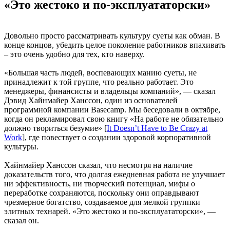
«Это жестоко и по-эксплуататорски»
Довольно просто рассматривать культуру суеты как обман. В
конце концов, убедить целое поколение работников впахивать
– это очень удобно для тех, кто наверху.
«Большая часть людей, воспевающих манию суеты, не
принадлежит к той группе, что реально работает. Это
менеджеры, финансисты и владельцы компаний», — сказал
Дэвид Хайнмайер Ханссон, один из основателей
программной компании Basecamp. Мы беседовали в октябре,
когда он рекламировал свою книгу «На работе не обязательно
должно твориться безумие» [
It Doesn’t Have to Be Crazy at
Work
], где повествует о создании здоровой корпоративной
культуры.
Хайнмайер Ханссон сказал, что несмотря на наличие
доказательств того, что долгая ежедневная работа не улучшает
ни эффективность, ни творческий потенциал, мифы о
переработке сохраняются, поскольку они оправдывают
чрезмерное богатство, создаваемое для мелкой группки
элитных технарей. «Это жестоко и по-эксплуататорски», —
сказал он.