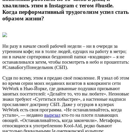
хвалились этим в Instagram с тегом #hustle.
Когда перформативный трудоголизм успел стать
образом жизни?
Ни разу в начале своей рабочей недели – ни в очереди за
утренним кофе; ни в толпе людей, едущих на работу в метро;
ни в начале сортировки бездонной папки «входящие» – я не
останавливался затем, чтобы посмотреть в небо и прошептать:
#СлаваБогуПонедельник (СБП).
Судя по всему, этим я предаю своё поколение. Я узнал об этом
во время серии моих недавних визитов в коворкинги сети
WeWork в Нью-Йорке, где диванные подушки призывают
занятых посетителей: «Делайте то, что вы любите». Неоновые
знаки требуют «Суетиться побыстрее», а настенные надписи
прославляют доктрину СБП. Даже у огурцов в кулерах
WeWork есть своя программа. «Не останавливайтесь, когда
устали», — недавно
вырезал
кто-то на плоти плавающих
овощей. «Останавливайтесь, когда закончили». Метафоры,
относящиеся к употреблению Kool-Aid, редко бывают
настолько буквальными [
в американской культуре