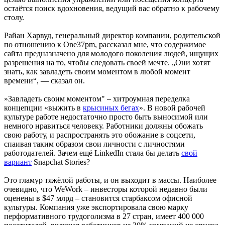
остаётся поиск вдохновения, ведущий вас обратно к рабочему
столу.
Райан Харвуд, генеральный директор компании, родительской
по отношению к One37pm, рассказал мне, что содержимое
сайта предназначено для молодого поколения людей, ищущих
разрешения на то, чтобы следовать своей мечте. „Они хотят
знать, как завладеть своим моментом в любой момент
времени“, — сказал он.
»Завладеть своим моментом" – хитроумная переделка
концепции «выжить в
крысиных бегах
». В новой рабочей
культуре работе недостаточно просто быть выносимой или
немного нравиться человеку. Работники должны обожать
свою работу, и распространять это обожание в соцсети,
спаивая таким образом свои личности с личностями
работодателей. Зачем ещё LinkedIn стала бы делать
свой
вариант
Snapchat Stories?
Это гламур тяжёлой работы, и он выходит в массы. Наиболее
очевидно, что WeWork – инвесторы которой недавно были
оценены в $47 млрд – становится старбаксом офисной
культуры. Компания уже экспортировала свою марку
перформативного трудоголизма в 27 стран, имеет 400 000