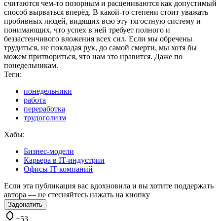
считаются чем-то позорным и расцениваются как допустимый
способ вырваться вперёд. В какой-то степени стоит уважать
пробивных людей, видящих всю эту тягостную систему и
понимающих, что успех в ней требует полного и
беззастенчивого вложения всех сил. Если мы обречены
трудиться, не покладая рук, до самой смерти, мы хотя бы
можем притвориться, что нам это нравится. Даже по
понедельникам.
Теги:
понедельники
работа
переработка
трудоголизм
Хабы:
Бизнес-модели
Карьера в IT-индустрии
Офисы IT-компаний
Если эта публикация вас вдохновила и вы хотите поддержать
автора — не стесняйтесь нажать на кнопку
Задонатить
+53