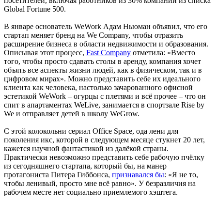
посетителей, включая работников из 30% компаний из списка
Global Fortune 500.
В январе основатель WeWork Адам Ньюман объявил, что его
стартап меняет бренд на We Company, чтобы отразить
расширение бизнеса в области недвижимости и образования.
Описывая этот процесс,
Fast Company
отметила: «Вместо
того, чтобы просто сдавать столы в аренду, компания хочет
объять все аспекты жизни людей, как в физическом, так и в
цифровом мирах». Можно представить себе их идеального
клиента как человека, настолько зачарованного офисной
эстетикой WeWork – огурцы с плетями и всё прочее – что он
спит в апартаментах WeLive, занимается в спортзале Rise by
We и отправляет детей в школу WeGrow.
С этой колокольни сериал Office Space, ода лени для
поколения икс, которой в следующем месяце стукнет 20 лет,
кажется научной фантастикой из далёкой страны.
Практически невозможно представить себе рабочую пчёлку
из сегодняшнего стартапа, который бы, на манер
протагониста Питера Гиббонса,
признавался бы
: «Я не то,
чтобы ленивый, просто мне всё равно». У безразличия на
рабочем месте нет социально приемлемого хэштега.