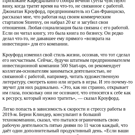
Прихожане Кафедрального собора вечной суеты чувствуют
вину, когда тратят время на что-то, не связанное с работой.
Джонатан Кроуфорд, предприниматель из Сан-Франциско,
рассказал мне, что работая над своим коммерческим
стартапом Storenvy, он набрал 20 кг и загубил свои
отношения. Любая социализация была связана с его работой.
Если он читал книгу, это была книга по бизнесу. Он редко
делал что-то, не дававшее ему прямого «возврата на
инвестиции» для его компании.
Кроуфорд изменил свой стиль жизни, осознав, что тот сделал
его несчастным. Сейчас, будучи штатным предпринимателем
инвестиционной компании 500 Start-ups, он рекомендует
коллегам-основателям заниматься деятельностью, не
связанной с работой, например, читать художественную
литературу, смотреть кино или играть в игры. И это почему-то
звучит для них радикально. «Это, как ни странно, открывает
им глаза, поскольку они не осознают, что относятся к себе как
к ресурсу, который нужно тратить», — сказал Кроуфорд.
Легко попасть в зависимость к скорости и стрессу работы в
2019-м. Берни Клиндер, консультант в большой
технокомпании, сказал, что пытался ограничивать свою
рабочую деятельность пятью днями по 11 часов каждый, что
даёт один дополнительный продуктивный день. «Если ваши