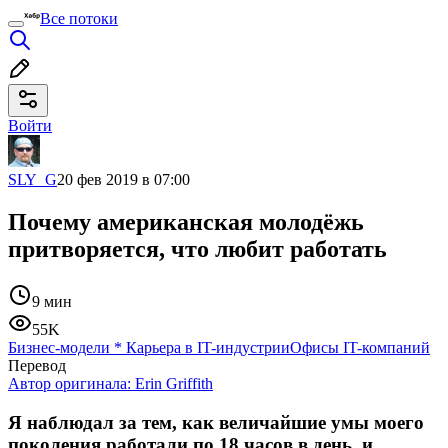
Все потоки
Войти
SLY_G
20 фев 2019 в 07:00
Почему американская молодёжь
притворяется, что любит работать
9 мин
55K
Бизнес-модели
*
Карьера в IT-индустрии
Офисы IT-компаний
Перевод
Автор оригинала:
Erin Griffith
Я наблюдал за тем, как величайшие умы моего
поколения работали по 18 часов в день, и