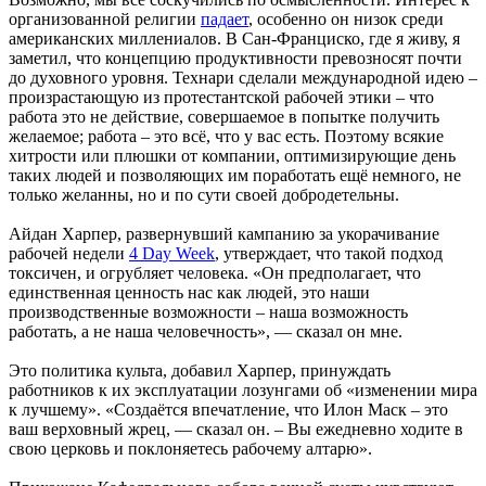
организованной религии
падает
, особенно он низок среди
американских миллениалов. В Сан-Франциско, где я живу, я
заметил, что концепцию продуктивности превозносят почти
до духовного уровня. Технари сделали международной идею –
произрастающую из протестантской рабочей этики – что
работа это не действие, совершаемое в попытке получить
желаемое; работа – это всё, что у вас есть. Поэтому всякие
хитрости или плюшки от компании, оптимизирующие день
таких людей и позволяющих им поработать ещё немного, не
только желанны, но и по сути своей добродетельны.
Айдан Харпер, развернувший кампанию за укорачивание
рабочей недели
4 Day Week
, утверждает, что такой подход
токсичен, и огрубляет человека. «Он предполагает, что
единственная ценность нас как людей, это наши
производственные возможности – наша возможность
работать, а не наша человечность», — сказал он мне.
Это политика культа, добавил Харпер, принуждать
работников к их эксплуатации лозунгами об «изменении мира
к лучшему». «Создаётся впечатление, что Илон Маск – это
ваш верховный жрец, — сказал он. – Вы ежедневно ходите в
свою церковь и поклоняетесь рабочему алтарю».