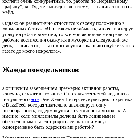
коллеги очень конкурентные, то, работая по „нормальному
графику“, вы будете выглядеть лентяем», — написал он по е-
мейл.
Однако он реалистично относится к своему положению в
«крысиных бегах». «Я пытаюсь не забывать, что если я вдруг
упаду на работе замертво, то все мои акриловые награды за
рабочие достижения окажутся в мусорке на следующий же
день, — писал он, — а открывшуюся вакансию опубликуют в
газете до моего некролога».
Жажда понедельников
Логическим завершением чрезмерно активной работы,
конечно, служит выгорание. Оно является темой недавнего
популярного
эссе
Энн Хелен Питерсен, культурного критика
с BuzzFeed, которая тщательно анализирует одну
несообразность, содержащуюся в суетливости молодых. А
именно: если миллениалы должны быть ленивыми и
обеспеченными за счёт родителей, как они могут
одновременно быть одержимыми работой?