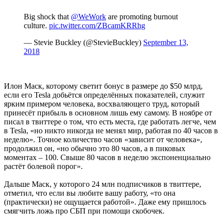
Big shock that
@WeWork
are promoting burnout
culture.
pic.twitter.com/ZBcamKRRhg
— Stevie Buckley (@StevieBuckley)
September 13,
2018
Илон Маск, которому светит бонус в размере до $50 млрд,
если его Tesla добьётся определённых показателей, служит
ярким примером человека, восхваляющего труд, который
принесёт прибыль в основном лишь ему самому. В ноябре от
писал в твиттере о том, что есть места, где работать легче, чем
в Tesla, «но никто никогда не менял мир, работая по 40 часов в
неделю». Точное количество часов «зависит от человека»,
продолжил он, «но обычно это 80 часов, а в пиковых
моментах – 100. Свыше 80 часов в неделю экспоненциально
растёт болевой порог».
Дальше Маск, у которого 24 млн подписчиков в твиттере,
отметил, что если вы любите вашу работу, «то она
(практически) не ощущается работой». Даже ему пришлось
смягчить ложь про СБП при помощи скобочек.