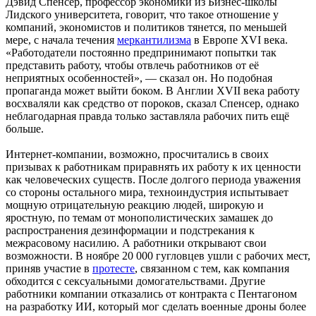
Дэвид Спенсер, профессор экономики из Бизнес-школы
Лидского университета, говорит, что такое отношение у
компаний, экономистов и политиков тянется, по меньшей
мере, с начала течения
меркантилизма
в Европе XVI века.
«Работодатели постоянно предпринимают попытки так
представить работу, чтобы отвлечь работников от её
неприятных особенностей», — сказал он. Но подобная
пропаганда может выйти боком. В Англии XVII века работу
восхваляли как средство от пороков, сказал Спенсер, однако
неблагодарная правда только заставляла рабочих пить ещё
больше.
Интернет-компании, возможно, просчитались в своих
призывах к работникам приравнять их работу к их ценности
как человеческих существ. После долгого периода уважения
со стороны остального мира, техноиндустрия испытывает
мощную отрицательную реакцию людей, широкую и
яростную, по темам от монополистических замашек до
распространения дезинформации и подстрекания к
межрасовому насилию. А работники открывают свои
возможности. В ноябре 20 000 гугловцев ушли с рабочих мест,
приняв участие в
протесте
, связанном с тем, как компания
обходится с сексуальными домогательствами. Другие
работники компании отказались от контракта с Пентагоном
на разработку ИИ, который мог сделать военные дроны более