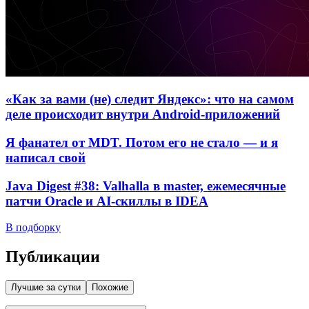
«Как за вами (не) следит Яндекс»: что на самом
деле происходит внутри Android-приложений
Я фанател от MDT. Потом его не стало — и я
написал свой
Java Digest #38: Valhalla в master, ежемесячные
патчи Oracle и AI-скиллы в IDEA
В подборку
Публикации
Лучшие за сутки
Похожие