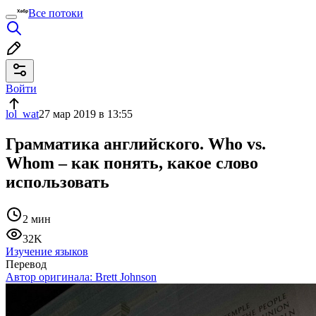
Все потоки
Войти
lol_wat
27 мар 2019 в 13:55
Грамматика английского. Who vs.
Whom – как понять, какое слово
использовать
2 мин
32K
Изучение языков
Перевод
Автор оригинала:
Brett Johnson