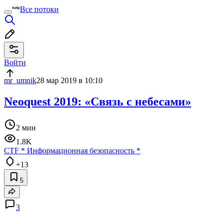
Все потоки
Войти
mr_umnik
28 мар 2019 в 10:10
Neoquest 2019: «Связь с небесами»
2 мин
1.8K
CTF
*
Информационная безопасность
*
+13
5
3