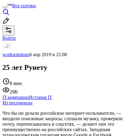
Все потоки
Войти
worksolutions
6 апр 2019 в 21:00
25 лет Рунету
8 мин
29K
IT-компании
История IT
Из песочницы
Что бы ни делали российские интернет-пользователи, —
вводили поисковые запросы, слушали музыку, проверяли
почту, переписывались в соцсетях, — делают они это
преимущественно на российских сайтах. Западным
технологическим гигантам вроде Google и Facebook