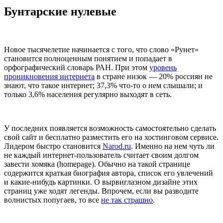
Бунтарские нулевые
Новое тысячелетие начинается с того, что слово «Рунет»
становится полноценным понятием и попадает в
орфографический словарь РАН. При этом
уровень
проникновения интернета
в стране низок — 20% россиян не
знают, что такое интернет; 37,3% что-то о нем слышали; и
только 3,6% населения регулярно выходят в сеть.
У последних появляется возможность самостоятельно сделать
свой сайт и бесплатно разместить его на хостинговом сервисе.
Лидером быстро становится
Narod.ru
. Именно на нем чуть ли
не каждый интернет-пользователь считает своим долгом
завести хомяка (homepage). Обычно на такой странице
содержится краткая биография автора, список его увлечений
и какие-нибудь картинки. О вырвиглазном дизайне этих
страниц уже ходят легенды. Впрочем, если вы разводите
волнистых попугаев, то все
не так страшно
.