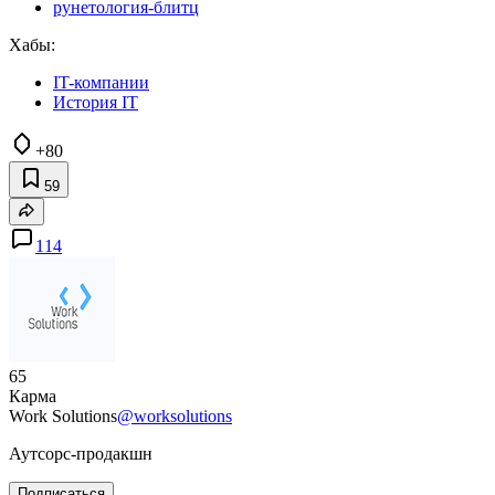
рунетология-блитц
Хабы:
IT-компании
История IT
+80
59
114
65
Карма
Work Solutions
@worksolutions
Аутсорс-продакшн
Подписаться