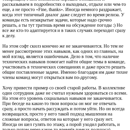
рассказываем в подробностях о выходных, отдыхе или чем-то
еще, а не просто «Fine, thanks». Иногда немного раздражает,
когда этот типичный диалог даже следует во время релиза. У
команды есть незакрытые задачи, которые надо срочно
решать, а ты тут тратишь время на обсуждение погоды :) Но
все же кто-то адаптируется и в таких случаях переходит сразу
к делу.
На этом софт скилз конечно же не заканчиваются. Но тем нe
менее рассмотрение этих навыков, как одних из главных, на
мой взгляд, является ошибочным. Дело в том, что наличие
технических навыков помогает найти общие темы в команде,
участвовать в технических совещаниях и даже просто решать
общие поставленные задачи. Именно благодаря им даже тихие
члены команд могут открыться вам по-другому.
Хочу привести пример со своей старой работы. В коллективе
один сотрудник даже не считал нужным здороваться со всеми.
На этом его уровень социальных навыков не заканчивается.
При беседе на какие-то твои вопросы он мог не отвечать
сразу, а просто начать рассуждать и потом уйти. Но он всегда
возвращался, просто у него такой подход мышления на
сложные вопросы, ответов на которые у него сразу нет.
Иногда он шел гулять по этажу, а порой уходил работать, и
только потом через какое-то время(в рамках получаса)