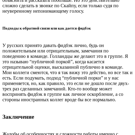
объяснить и рассказать побольше. Но это действительно
сложно сделать в звонке по Скайпу, если только судя по
неуверенному непонимающему голосу.
Подходы к обратной связи или как дается фидбэк
У русских принято давать фидбэк лично, будь он
положительным или отрицательным, замечания по
поведению в команде. Голландцы же делают это в группе. Я
это называю “публичной поркой”, когда касается
отрицательной оценки, высказанной публично в команде.
Мои коллеги смеются, что я так вижу это действо, но все так и
есть. Если подумать, подход “публичной порки” и у нас
применяется, но, как правило, это если не дошло после двух-
трех раз сделанных замечаний. Кто-то вообще может
воспринять фидбэк в группе как личное оскорбление, а со
стороны иностранных коллег вроде бы все нормально.
Заключение
Жалобы об особенностях и сложности работы именно с