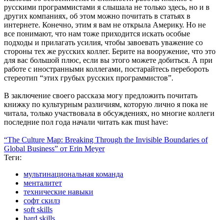
русскими программистами я слышала не только здесь, но и в
других компаниях, об этом можно почитать в статьях в
интернете. Конечно, этим я вам не открыла Америку. Но не
все понимают, что нам тоже приходится искать особые
подходы и прилагать усилия, чтобы завоевать уважение со
стороны тех же русских коллег. Берите на вооружение, что это
для вас большой плюс, если вы этого можете добиться. А при
работе с иностранными коллегами, постарайтесь перебороть
стереотип “этих грубых русских программистов”.
В заключение своего рассказа могу предложить почитать
книжку по культурным различиям, которую лично я пока не
читала, только участвовала в обсуждениях, но многие коллеги
последние пол года начали читать как must have:
“The Culture Map: Breaking Through the Invisible Boundaries of
Global Business” от Erin Meyer
Теги:
мультинациональная команда
менталитет
технические навыки
софт скилз
soft skills
hard skills