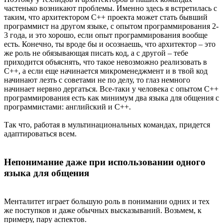
частенько возникают проблемы. Именно здесь я встретилась с
таким, что архитектором С++ проекта может стать бывший
программист на другом языке, с опытом программирования 2-
3 года, и это хорошо, если опыт программирования вообще
есть. Конечно, ты вроде бы и осознаешь, что архитектор – это
же роль не обязывающая писать код, а с другой – тебе
приходится объяснять, что такое невозможно реализовать в
С++, а если еще начинается микроменеджмент и в твой код
начинают лезть с советами не по делу, то глаз немного
начинает нервно дергаться. Все-таки у человека с опытом С++
программирования есть как минимум два языка для общения с
программистами: английский и C++.
Так что, работая в мультинациональных командах, придется
адаптироваться всем.
Непонимание даже при использовании одного
языка для общения
Менталитет играет большую роль в понимании одних и тех
же поступков и даже обычных высказываний. Возьмем, к
примеру, пару аспектов.