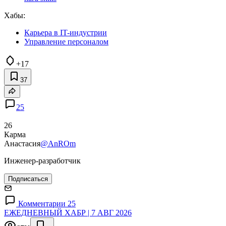
Хабы:
Карьера в IT-индустрии
Управление персоналом
+17
37
25
26
Карма
Анастасия
@AnROm
Инженер-разработчик
Подписаться
Комментарии 25
ЕЖЕДНЕВНЫЙ ХАБР | 7 АВГ 2026