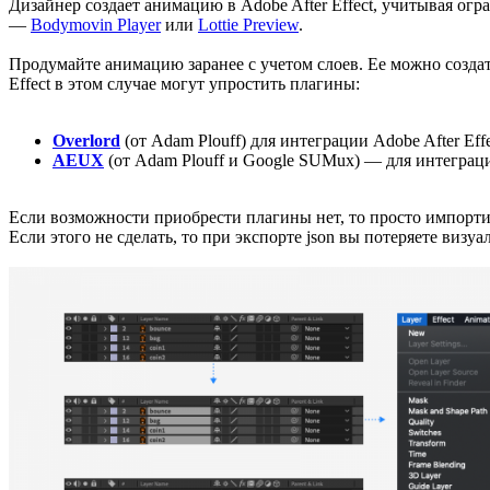
Дизайнер создает анимацию в Adobe After Effect, учитывая огр
—
Bodymovin Player
или
Lottie Preview
.
Продумайте анимацию заранее с учетом слоев. Ее можно создать 
Effect в этом случае могут упростить плагины:
Overlord
(от Adam Plouff) для интеграции Adobe After Ef
AEUX
(от Adam Plouff и Google SUMux) — для интеграции 
Если возможности приобрести плагины нет, то просто импортируй
Если этого не сделать, то при экспорте json вы потеряете визуа