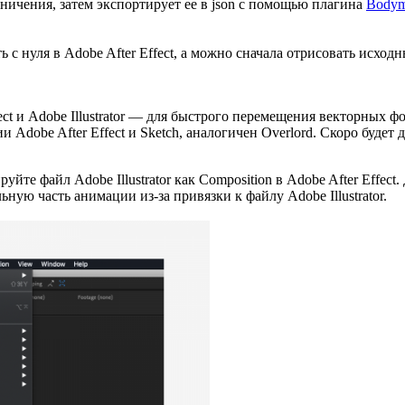
аничения, затем экспортирует ее в json с помощью плагина
Bodym
с нуля в Adobe After Effect, а можно сначала отрисовать исходный
fect и Adobe Illustrator — для быстрого перемещения векторных
Adobe After Effect и Sketch, аналогичен Overlord. Скоро будет 
те файл Adobe Illustrator как Composition в Adobe After Effect
льную часть анимации из-за привязки к файлу Adobe Illustrator.