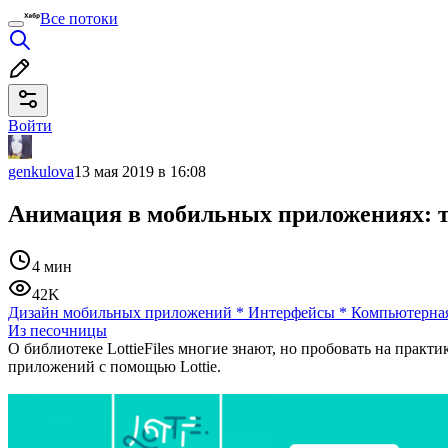
Все потоки
Войти
genkulova
13 мая 2019 в 16:08
Анимация в мобильных приложениях: те
4 мин
42K
Дизайн мобильных приложений
*
Интерфейсы
*
Компьютерна
Из песочницы
О библиотеке LottieFiles многие знают, но пробовать на практ
приложений с помощью Lottie.