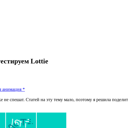
стируем Lottie
я анимация
*
ике не спешат. Статей на эту тему мало, поэтому я решила поде