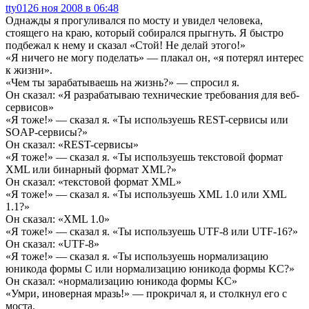
tty01
26 ноя 2008 в 06:48
Однажды я прогуливался по мосту и увидел человека,
стоящего на краю, который собирался прыгнуть. Я быстро
подбежал к нему и сказал «Стой! Не делай этого!»
«Я ничего не могу поделать» — плакал он, «я потерял интерес
к жизни».
«Чем ты зарабатываешь на жизнь?» — спросил я.
Он сказал: «Я разрабатываю технические требования для веб-
сервисов»
«Я тоже!» — сказал я. «Ты используешь REST-сервисы или
SOAP-сервисы?»
Он сказал: «REST-сервисы»
«Я тоже!» — сказал я. «Ты используешь текстовой формат
XML или бинарный формат XML?»
Он сказал: «текстовой формат XML»
«Я тоже!» — сказал я. «Ты используешь XML 1.0 или XML
1.1?»
Он сказал: «XML 1.0»
«Я тоже!» — сказал я. «Ты используешь UTF-8 или UTF-16?»
Он сказал: «UTF-8»
«Я тоже!» — сказал я. «Ты используешь нормализацию
юникода формы C или нормализацию юникода формы KC?»
Он сказал: «нормализацию юникода формы KC»
«Умри, иноверная мразь!» — прокричал я, и столкнул его с
моста.