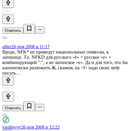
Ответить
allter
26 ноя 2008 в 11:17
Вроде, NFK* не приведут национальные символы, к
латинице. Т.е. NFKD для русского «ё» = русское «е» +
комбинирующий ":", а не латинское «e». Да и для того, что бы
канонически разложить Ж, скажем, на >I< надо свою либу
писать…
Ответить
vasilievvv
26 ноя 2008 в 12:22