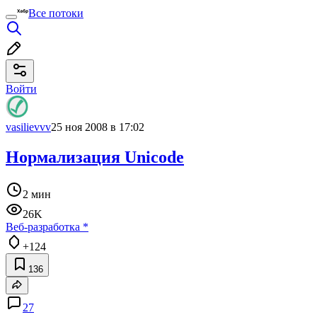
Все потоки
Войти
vasilievvv
25 ноя 2008 в 17:02
Нормализация Unicode
2 мин
26K
Веб-разработка
*
+124
136
27