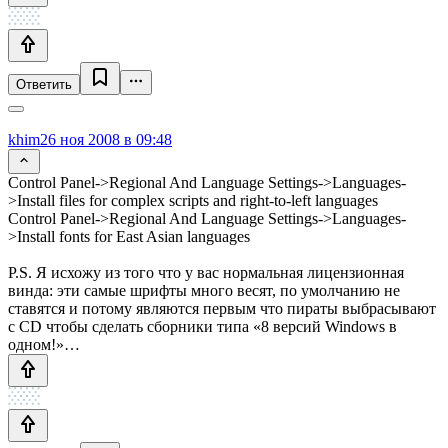
Ответить
khim
26 ноя 2008 в 09:48
Control Panel->Regional And Language Settings->Languages-
>Install files for complex scripts and right-to-left languages
Control Panel->Regional And Language Settings->Languages-
>Install fonts for East Asian languages
P.S. Я исхожу из того что у вас нормальная лицензионная
винда: эти самые шрифты много весят, по умолчанию не
ставятся и потому являются первым что пираты выбрасывают
с CD чтобы сделать сборники типа «8 версий Windows в
одном!»…